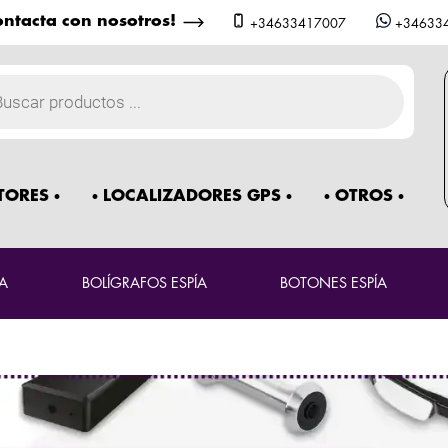
ntacta con nosotros!
+34633417007
+34633
a
os
TORES
LOCALIZADORES GPS
OTROS
A
BOLÍGRAFOS ESPÍA
BOTONES ESPÍA