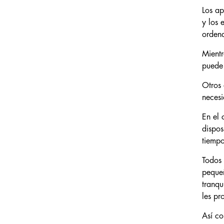
Los ap
y los 
ordena
Mientr
puede 
Otros 
necesi
En el 
dispos
tiempo
Todos 
pequeñ
tranqu
les pr
Así co