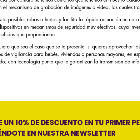
ncia por cámara sencillos como los que tenemos en nuestro catálo
n el mecanismo de grabación de imágenes o video, las cuales tra
vita posibles robos o hurtos y facilita la rápida actuación en cas
dispositivos en mecanismos de seguridad muy efectivos, cuya inve
neficios que proporcionan.
iera que sea el caso que se te presente, si quieres aprovechar los
s de vigilancia para bebés, viviendas o personas mayores, en esp
o, con tecnología punta que te garantizan la transmisión de inf
 UN 10% DE DESCUENTO EN TU PRIMER P
ÉNDOTE EN NUESTRA NEWSLETTER