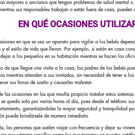
as mayores o ancianos que tengan problemas de salud mental o fí
ientras sus responsables trabajan o están fuera de casa, pueden 
CÁMARAS DISCRETAS
EN QUÉ OCASIONES UTILIZAR
GRABADORAS OCULTAS
asiones en que se usa un aparato para vigilar a los bebés depen
 y el estilo de vida que llevan. Por ejemplo, si están en casa con
NO LO SÉ
dejar a los pequeños en su habitación mientras se hacen los ofici
o de que llegue una visita a la casa, los padres de los bebés pu
os mientras atienden a sus invitados, sin necesidad de tener a lo
No, gracias. No quiero mi descuento.
ecer sus horas de sueño y causarles malestar.
e las ocasiones en las que resulta propicio instalar estos sistem
se queda sola por varias horas al día, pues desde el teléfono su
tamiento, garantizándoles la mayor seguridad y tranquilidad po
ón puede brindársele de manera inmediata.
, las personas que suelen viajar con frecuencia y dejar su vivien