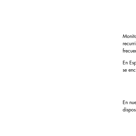
Monito
recurr
frecu
En Es
se enc
En nue
dispos