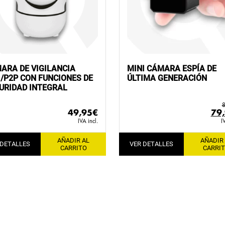
ARA DE VIGILANCIA
MINI CÁMARA ESPÍA DE
I/P2P CON FUNCIONES DE
ÚLTIMA GENERACIÓN
URIDAD INTEGRAL
8
El
49,95
€
79
pre
IVA incl.
I
ori
AÑADIR AL
AÑADIR
era
 DETALLES
VER DETALLES
CARRITO
CARRI
89,