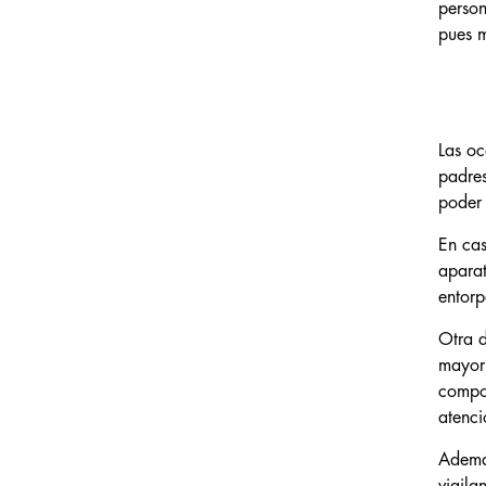
person
pues m
Las oc
padres
poder 
En cas
aparat
entorp
Otra d
mayor 
compor
atenci
Además