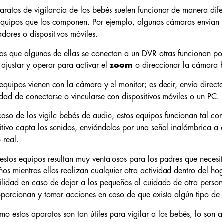
aratos de vigilancia de los bebés suelen funcionar de manera dif
equipos que los componen. Por ejemplo, algunas cámaras envían l
dores o dispositivos móviles.
as que algunas de ellas se conectan a un DVR otras funcionan po
ajustar y operar para activar el
zoom
o direccionar la cámara 
HAS CONSEGUIDO UN
equipos vienen con la cámara y el monitor; es decir, envía direct
dad de conectarse o vincularse con dispositivos móviles o un PC.
10% EXTRA DE
caso de los vigila bebés de audio, estos equipos funcionan tal com
itivo capta los sonidos, enviándolos por una señal inalámbrica a 
 real.
DESCUENTO
estos equipos resultan muy ventajosos para los padres que neces
os mientras ellos realizan cualquier otra actividad dentro del 
ilidad en caso de dejar a los pequeños al cuidado de otra perso
Para desbloquearlo, dinos qué te
oporcionan y tomar acciones en caso de que exista algún tipo de 
interesa más:
mo estos aparatos son tan útiles para vigilar a los bebés, lo son