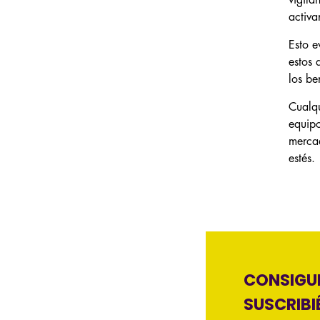
vigila
activa
Esto e
estos 
los be
Cualqu
equipo
mercad
estés.
CONSIGUE
SUSCRIBI