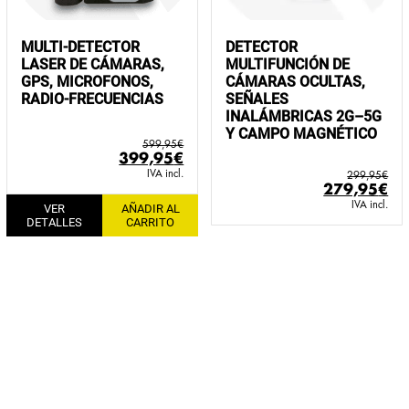
MULTI-DETECTOR
DETECTOR
LASER DE CÁMARAS,
MULTIFUNCIÓN DE
GPS, MICROFONOS,
CÁMARAS OCULTAS,
RADIO-FRECUENCIAS
SEÑALES
INALÁMBRICAS 2G–5G
Y CAMPO MAGNÉTICO
599,95
€
El
El
399,95
€
precio
precio
IVA incl.
299,95
€
El
El
279,95
€
original
actual
precio
pr
IVA incl.
VER
AÑADIR AL
era:
es:
DETALLES
CARRITO
original
ac
599,95€.
399,95€.
era:
es:
299,95€.
27