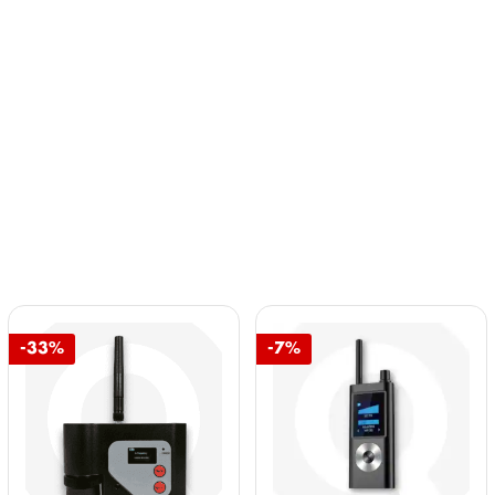
-33%
-7%