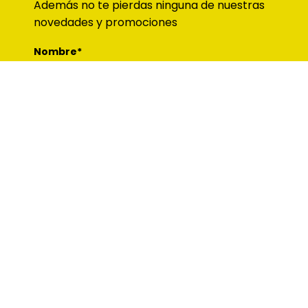
Además no te pierdas ninguna de nuestras
novedades y promociones
Nombre*
Email*
Acepto recibir comunicaciones y ofertas
comerciales.*
*Campos obligatorios
Suscribirme