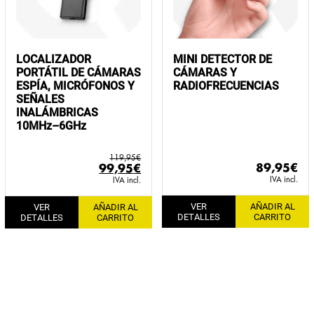
LOCALIZADOR
MINI DETECTOR DE
PORTÁTIL DE CÁMARAS
CÁMARAS Y
ESPÍA, MICRÓFONOS Y
RADIOFRECUENCIAS
SEÑALES
INALÁMBRICAS
10MHz–6GHz
119,95
€
El
El
89,95
€
99,95
€
precio
precio
IVA incl.
IVA incl.
original
actual
VER
AÑADIR AL
VER
AÑADIR AL
era:
es:
DETALLES
CARRITO
DETALLES
CARRITO
119,95€.
99,95€.