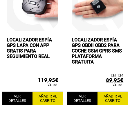
LOCALIZADOR ESPÍA
LOCALIZADOR ESPÍA
GPS LAPA CON APP
GPS OBDII OBD2 PARA
GRATIS PARA
COCHE GSM GPRS SMS
SEGUIMIENTO REAL
PLATAFORMA
GRATUITA
136,13
€
El
El
119,95
€
89,95
€
precio
pr
IVA incl.
IVA incl.
original
ac
VER
AÑADIR AL
VER
AÑADIR AL
era:
es:
DETALLES
CARRITO
DETALLES
CARRITO
136,13€.
89