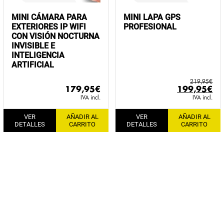
MINI CÁMARA PARA
MINI LAPA GPS
EXTERIORES IP WIFI
PROFESIONAL
CON VISIÓN NOCTURNA
INVISIBLE E
INTELIGENCIA
ARTIFICIAL
219,95
€
El
El
179,95
€
199,95
€
precio
pr
IVA incl.
IVA incl.
original
ac
VER
AÑADIR AL
VER
AÑADIR AL
era:
es:
DETALLES
CARRITO
DETALLES
CARRITO
219,95€.
19