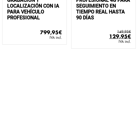
GRABACIÓN Y
PROFESIONAL 4G PARA
LOCALIZACIÓN CON IA
SEGUIMIENTO EN
PARA VEHÍCULO
TIEMPO REAL HASTA
PROFESIONAL
90 DÍAS
799,95
€
149,95
€
El
El
129,95
€
IVA incl.
precio
pr
IVA incl.
original
ac
era:
es:
149,95€.
12