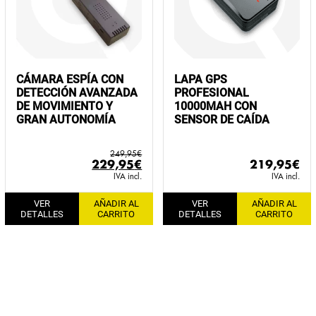
CÁMARA ESPÍA CON
LAPA GPS
DETECCIÓN AVANZADA
PROFESIONAL
DE MOVIMIENTO Y
10000MAH CON
GRAN AUTONOMÍA
SENSOR DE CAÍDA
249,95
€
El
El
229,95
€
219,95
€
precio
precio
IVA incl.
IVA incl.
original
actual
VER
AÑADIR AL
VER
AÑADIR AL
era:
es:
DETALLES
CARRITO
DETALLES
CARRITO
249,95€.
229,95€.