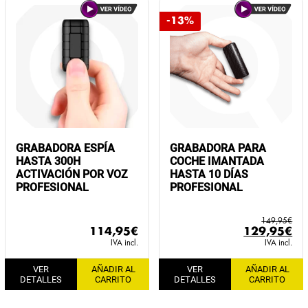
-13%
GRABADORA ESPÍA
GRABADORA PARA
HASTA 300H
COCHE IMANTADA
ACTIVACIÓN POR VOZ
HASTA 10 DÍAS
PROFESIONAL
PROFESIONAL
149,95
€
El
El
114,95
€
129,95
€
precio
pr
IVA incl.
IVA incl.
original
ac
VER
AÑADIR AL
VER
AÑADIR AL
era:
es:
DETALLES
CARRITO
DETALLES
CARRITO
149,95€.
12