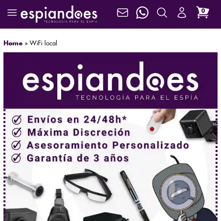
0
Home
»
WiFi local