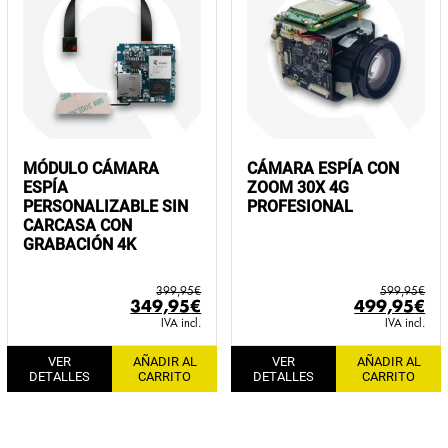
MÓDULO CÁMARA
CÁMARA ESPÍA CON
ESPÍA
ZOOM 30X 4G
PERSONALIZABLE SIN
PROFESIONAL
CARCASA CON
GRABACIÓN 4K
399,95
€
599,95
€
El
El
El
El
349,95
€
499,95
€
precio
precio
precio
pr
IVA incl.
IVA incl.
original
actual
original
ac
VER
AÑADIR AL
VER
AÑADIR AL
era:
es:
era:
es:
DETALLES
CARRITO
DETALLES
CARRITO
399,95€.
349,95€.
599,95€.
49