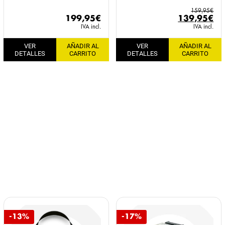
159,95
€
El
El
199,95
€
139,95
€
precio
pr
IVA incl.
IVA incl.
original
ac
VER
AÑADIR AL
VER
AÑADIR AL
era:
es:
DETALLES
CARRITO
DETALLES
CARRITO
159,95€.
13
-13%
-17%