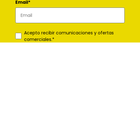
Email*
Acepto recibir comunicaciones y ofertas
comerciales.*
*Campos obligatorios
Suscribirme