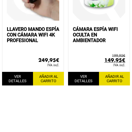
LLAVERO MANDO ESPÍA
CÁMARA ESPÍA WIFI
CON CÁMARA WIFI 4K
OCULTA EN
PROFESIONAL
AMBIENTADOR
199,95
€
El
El
249,95
€
149,95
€
precio
pr
IVA incl.
IVA incl.
original
ac
VER
AÑADIR AL
VER
AÑADIR AL
era:
es:
DETALLES
CARRITO
DETALLES
CARRITO
199,95€.
14