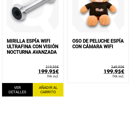
MIRILLA ESPÍA WIFI
OSO DE PELUCHE ESPÍA
ULTRAFINA CON VISIÓN
CON CÁMARA WIFI
NOCTURNA AVANZADA
219,95
€
249,95
€
El
El
El
El
199,95
€
199,95
€
precio
precio
precio
pr
IVA incl.
IVA incl.
original
actual
original
ac
VER
AÑADIR AL
era:
es:
era:
es:
DETALLES
CARRITO
219,95€.
199,95€.
249,95€.
19