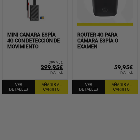
MINI CAMARA ESPÍA
ROUTER 4G PARA
4G CON DETECCIÓN DE
CÁMARA ESPÍA O
MOVIMIENTO
EXAMEN
399,95
€
El
El
299,95
€
59,95
€
precio
precio
IVA incl.
IVA incl.
original
actual
VER
AÑADIR AL
VER
AÑADIR AL
era:
es:
DETALLES
CARRITO
DETALLES
CARRITO
399,95€.
299,95€.