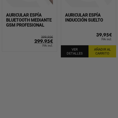
AURICULAR ESPÍA
AURICULAR ESPÍA
BLUETOOTH MEDIANTE
INDUCCIÓN SUELTO
GSM PROFESIONAL
39,95
€
399,95
€
IVA incl.
El
El
299,95
€
precio
precio
IVA incl.
VER
AÑADIR AL
original
actual
DETALLES
CARRITO
era:
es:
399,95€.
299,95€.