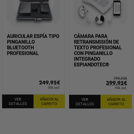
AURICULAR ESPÍA TIPO
CÁMARA PARA
PINGANILLO
RETRANSMISIÓN DE
BLUETOOTH
TEXTO PROFESIONAL
PROFESIONAL
CON PINGANILLO
INTEGRADO
ESPIANDOTEC®
799,95
€
El
El
249,95
€
399,95
€
precio
pr
IVA incl.
IVA incl.
original
ac
VER
AÑADIR AL
VER
AÑADIR AL
era:
es:
DETALLES
CARRITO
DETALLES
CARRITO
799,95€.
39