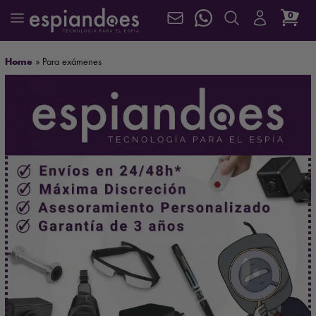
0
Home
»
Para exámenes