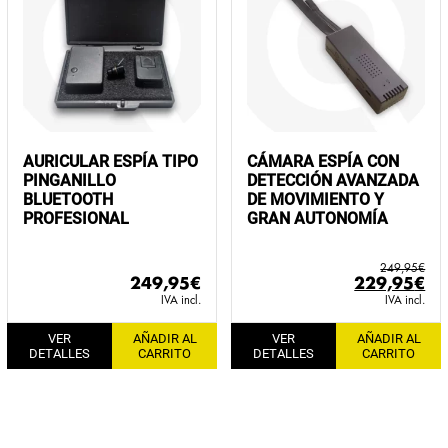
AURICULAR ESPÍA TIPO
CÁMARA ESPÍA CON
PINGANILLO
DETECCIÓN AVANZADA
BLUETOOTH
DE MOVIMIENTO Y
PROFESIONAL
GRAN AUTONOMÍA
249,95
€
El
El
249,95
€
229,95
€
precio
pr
IVA incl.
IVA incl.
original
ac
VER
AÑADIR AL
VER
AÑADIR AL
era:
es:
DETALLES
CARRITO
DETALLES
CARRITO
249,95€.
22