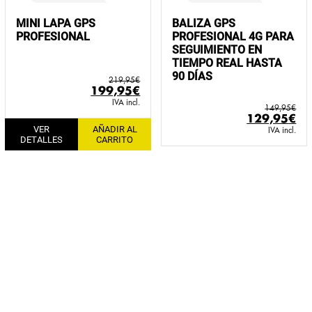
MINI LAPA GPS
BALIZA GPS
PROFESIONAL
PROFESIONAL 4G PARA
SEGUIMIENTO EN
TIEMPO REAL HASTA
90 DÍAS
219,95
€
El
El
199,95
€
precio
precio
IVA incl.
149,95
€
original
actual
El
El
129,95
€
VER
AÑADIR AL
era:
es:
precio
pr
IVA incl.
DETALLES
CARRITO
219,95€.
199,95€.
original
ac
era:
es:
149,95€.
12