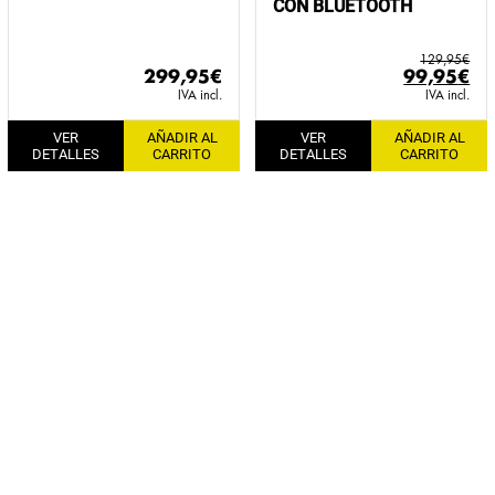
CON BLUETOOTH
129,95
€
El
El
299,95
€
99,95
€
precio
pr
IVA incl.
IVA incl.
original
ac
VER
AÑADIR AL
VER
AÑADIR AL
era:
es:
DETALLES
CARRITO
DETALLES
CARRITO
129,95€.
99