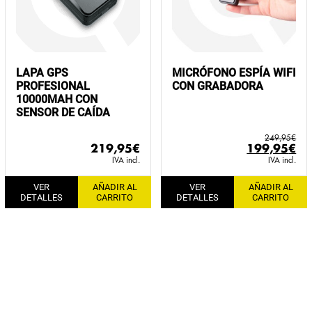
LAPA GPS
MICRÓFONO ESPÍA WIFI
PROFESIONAL
CON GRABADORA
10000MAH CON
SENSOR DE CAÍDA
249,95
€
El
El
219,95
€
199,95
€
precio
pr
IVA incl.
IVA incl.
original
ac
VER
AÑADIR AL
VER
AÑADIR AL
era:
es:
DETALLES
CARRITO
DETALLES
CARRITO
249,95€.
19