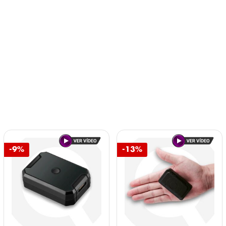
-9%
-13%