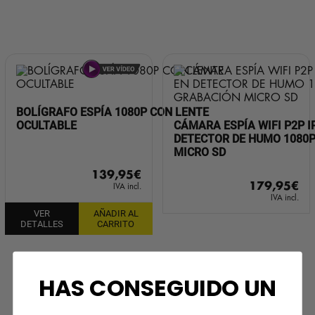
BOLÍGRAFO ESPÍA 1080P CON LENTE
OCULTABLE
CÁMARA ESPÍA WIFI P2P I
DETECTOR DE HUMO 1080
MICRO SD
139,95
€
179,95
€
IVA incl.
IVA incl.
VER
AÑADIR AL
DETALLES
CARRITO
HAS CONSEGUIDO UN