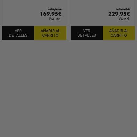
199,95
€
249,95
€
El
El
El
El
169,95
€
229,95
€
precio
precio
precio
pr
IVA incl.
IVA incl.
original
actual
original
ac
VER
AÑADIR AL
VER
AÑADIR AL
era:
es:
era:
es:
DETALLES
CARRITO
DETALLES
CARRITO
199,95€.
169,95€.
249,95€.
22