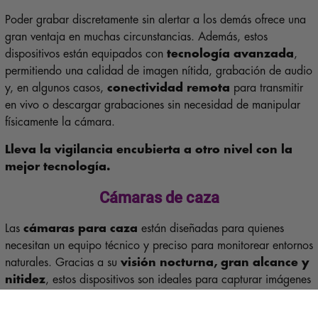
Poder grabar discretamente sin alertar a los demás ofrece una
gran ventaja en muchas circunstancias. Además, estos
dispositivos están equipados con
tecnología avanzada
,
permitiendo una calidad de imagen nítida, grabación de audio
y, en algunos casos,
conectividad remota
para transmitir
en vivo o descargar grabaciones sin necesidad de manipular
físicamente la cámara.
Lleva la vigilancia encubierta a otro nivel con la
mejor tecnología.
Cámaras de caza
Las
cámaras para caza
están diseñadas para quienes
necesitan un equipo técnico y preciso para monitorear entornos
naturales. Gracias a su
visión nocturna, gran alcance y
nitidez
, estos dispositivos son ideales para capturar imágenes
en condiciones de poca luz. No solo se utilizan para la
cacería, sino también para
el espionaje en ambientes