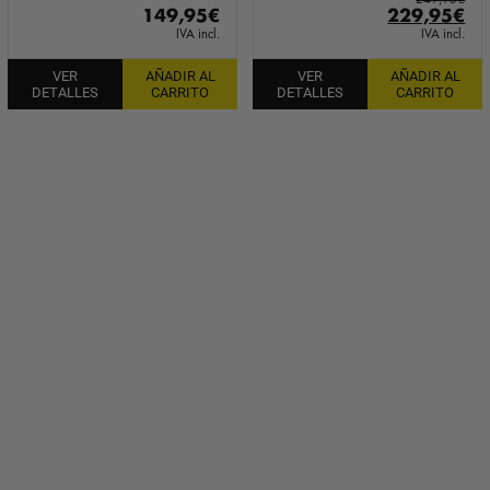
El
El
149,95
€
229,95
€
precio
pr
IVA incl.
IVA incl.
original
ac
VER
AÑADIR AL
VER
AÑADIR AL
era:
es:
DETALLES
CARRITO
DETALLES
CARRITO
249,95€.
22