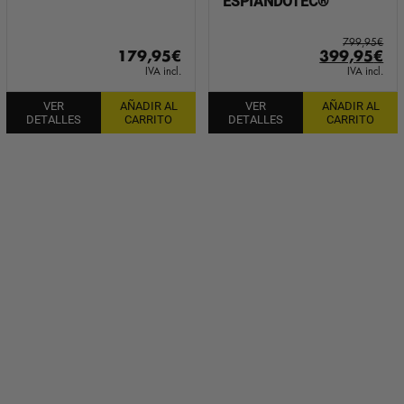
ESPIANDOTEC®
799,95
€
El
El
179,95
€
399,95
€
precio
pr
IVA incl.
IVA incl.
original
ac
VER
AÑADIR AL
VER
AÑADIR AL
era:
es:
DETALLES
CARRITO
DETALLES
CARRITO
799,95€.
39