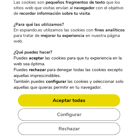
Las cookies son
pequeños fragmentos de texto
que los
sitios web que visitas envían al
navegador
con el objetivo
de
recordar información sobre tu visita
.
CONSIGUE UN 10% DE
¿Para qué las utilizamos?
DESCUENTO EN TU PRIMER
En espiando.es utilizamos las cookies con
fines analíticos
para tratar de
mejorar tu experiencia
en nuestra página
PEDIDO SUSCRIBIÉNDOTE EN
web.
NUESTRA NEWSLETTER
¿Qué puedes hacer?
Puedes
aceptar
las cookies para que tu experiencia en la
Además no te pierdas ninguna de nuestras
web sea óptima.
novedades y promociones
Puedes
rechazar
para denegar todas las cookies excepto
aquellas imprescindibles.
También puedes
configurar
las cookies y seleccionar solo
Nombre*
aquellas que quieras permitir en tu navegador.
Aceptar todas
Email*
Configurar
Rechazar