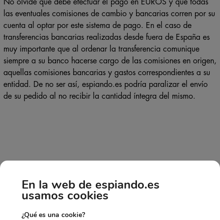
No olvide que debe efectuar el pago en EUROS y que todas
las eventuales comisiones de cambio y bancarias corren por su
cuenta al optar por este sistema de pago. En el caso de
transferencias bancarias realizadas desde fuera de España es
muy importante que al ordenar la transferencia comunique
siempre a su banco hacerse cargo de las comisiones en origen,
aquellas comisiones bancarias y gastos correspondientes a su
entidad. De no ser así, espiando.es podría paralizar el envío
de su pedido al no recibir la cantidad íntegra del mismo.
En la web de espiando.es
usamos cookies
¿Qué es una cookie?