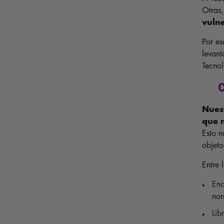
Otras,
vuln
Por es
levant
Tecnol
C
Nuest
que m
Esto n
objet
Entre 
Enc
nor
Lib