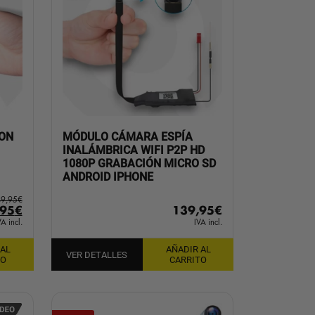
CON
MÓDULO CÁMARA ESPÍA
INALÁMBRICA WIFI P2P HD
1080P GRABACIÓN MICRO SD
ANDROID IPHONE
9,95
€
El
,95
€
139,95
€
io
precio
VA incl.
IVA incl.
inal
actual
 AL
AÑADIR AL
es:
VER DETALLES
TO
CARRITO
95€.
199,95€.