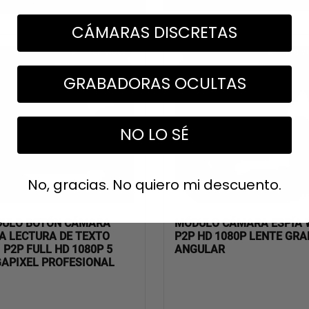
CARRI
CARRITO
CÁMARAS DISCRETAS
GRABADORAS OCULTAS
NO LO SÉ
No, gracias. No quiero mi descuento.
ULO BOTÓN CÁMARA
MÓDULO CÁMARA ESPÍA W
A LECTURA DE TEXTO
P2P HD 1080P LENTE GRA
I P2P FULL HD 1080P 5
ANGULAR
APIXEL PROFESIONAL