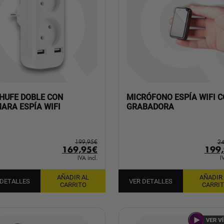
HUFE DOBLE CON
MICRÓFONO ESPÍA WIFI 
ARA ESPÍA WIFI
GRABADORA
199,95
€
24
El
El
El
169,95
€
199
precio
precio
prec
IVA incl.
I
original
actual
orig
AÑADIR AL
AÑADIR
era:
es:
era:
 DETALLES
VER DETALLES
CARRITO
CARRI
199,95€.
169,95€.
249,