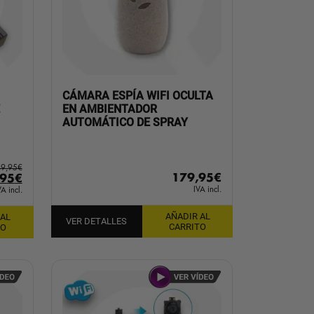
CÁMARA ESPÍA WIFI OCULTA
EN AMBIENTADOR
AUTOMÁTICO DE SPRAY
9,95
€
179,95
€
El
,95
€
IVA incl.
io
precio
VA incl.
inal
actual
AÑADIR AL
 AL
es:
VER DETALLES
CARRITO
TO
95€.
229,95€.