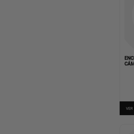
ENC
CÁM
VER