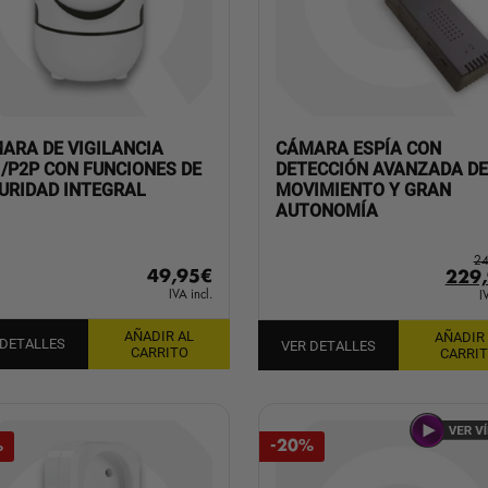
ARA DE VIGILANCIA
CÁMARA ESPÍA CON
I/P2P CON FUNCIONES DE
DETECCIÓN AVANZADA DE
URIDAD INTEGRAL
MOVIMIENTO Y GRAN
AUTONOMÍA
24
49,95
€
El
229
IVA incl.
prec
I
orig
AÑADIR AL
AÑADIR
era:
 DETALLES
VER DETALLES
CARRITO
CARRI
249,
%
-20%