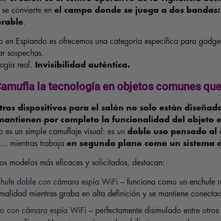
 se convierte en
el campo donde se juega a dos bandas: e
erable
.
o en Espiando.es ofrecemos una categoría específica para gadget
ar sospechas.
ogía real.
Invisibilidad auténtica.
amufla la tecnología en objetos comunes que 
ros dispositivos para el salón no solo están diseñado
antienen por completo la funcionalidad del objeto e
o es un simple camuflaje visual: es un
doble uso pensado al 
o… mientras trabaja
en segundo plano como un sistema d
los modelos más eficaces y solicitados, destacan:
hufe doble con cámara espía WiFi
– funciona como un enchufe re
malidad mientras graba en alta definición y se mantiene conecta
ro con cámara espía WiFi
– perfectamente disimulado entre otros l