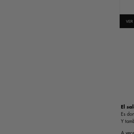
VER
El sa
Es don
Y tamb
A vec