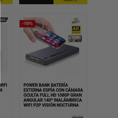
TO
CARRITO
239,95€.
199,95€.
-10%
IFI
POWER BANK BATERÍA
N
EXTERNA ESPÍA CON CÁMARA
OCULTA FULL HD 1080P GRAN
ANGULAR 140º INALÁMBRICA
WIFI P2P VISIÓN NOCTURNA
199,95
€