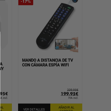
-17%
MANDO A DISTANCIA DE TV
SA
CON CÁMARA ESPÍA WIFI
NY
239,95
€
El
El
,95
€
199,95
€
precio
precio
VA incl.
IVA incl.
original
actual
 AL
AÑADIR AL
era:
es:
VER DETALLES