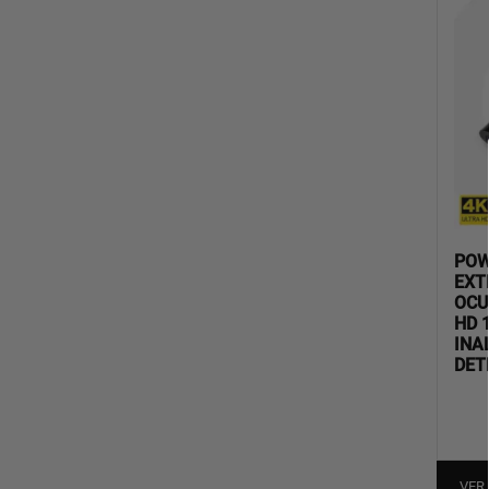
POW
EXT
OCU
HD 
INA
DET
VER