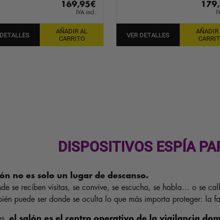
169,95
€
179
IVA incl.
I
AÑADIR AL
AÑADIR
 DETALLES
VER DETALLES
CARRITO
CARRI
DISPOSITIVOS ESPÍA PA
lón no es solo un lugar de descanso.
de se reciben visitas, se convive, se escucha, se habla… o se cal
ién puede ser donde se oculta lo que más importa proteger: la fam
es,
el salón es el centro operativo de la vigilancia dom