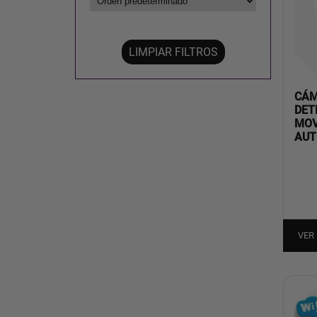
LIMPIAR FILTROS
CÁM
DET
MOV
AUT
VER