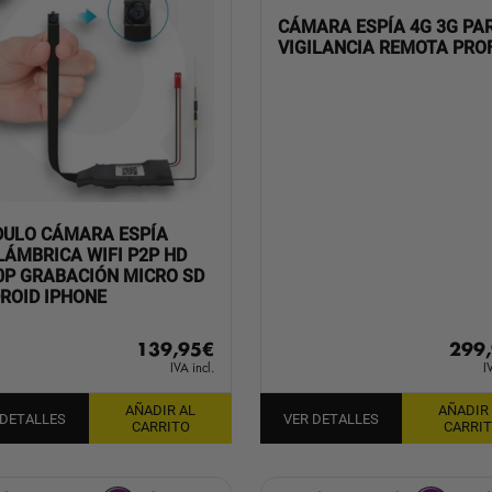
CÁMARA ESPÍA 4G 3G PA
VIGILANCIA REMOTA PRO
ULO CÁMARA ESPÍA
LÁMBRICA WIFI P2P HD
0P GRABACIÓN MICRO SD
ROID IPHONE
299
139,95
€
I
IVA incl.
AÑADIR
AÑADIR AL
VER DETALLES
 DETALLES
CARRI
CARRITO