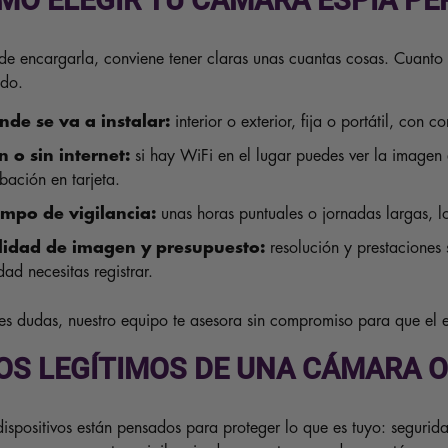
MO ELEGIR TU CÁMARA ESPÍA P
de encargarla, conviene tener claras unas cuantas cosas. Cuanto m
ado.
nde se va a instalar:
interior o exterior, fija o portátil, con 
n o sin internet:
si hay WiFi en el lugar puedes ver la imagen 
bación en tarjeta.
empo de vigilancia:
unas horas puntuales o jornadas largas, l
lidad de imagen y presupuesto:
resolución y prestaciones 
dad necesitas registrar.
nes dudas, nuestro equipo te asesora sin compromiso para que el 
OS LEGÍTIMOS DE UNA CÁMARA 
dispositivos están pensados para proteger lo que es tuyo: seguri