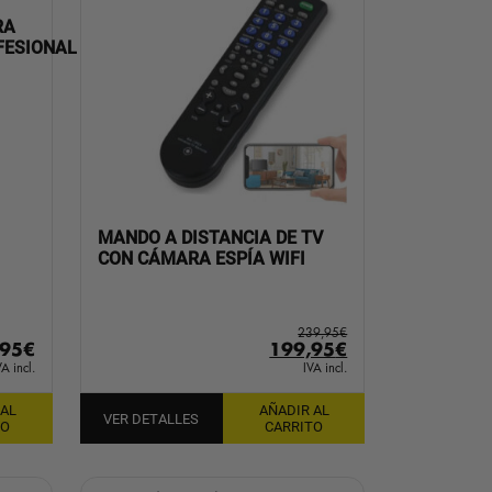
RA
FESIONAL
MANDO A DISTANCIA DE TV
CON CÁMARA ESPÍA WIFI
239,95
€
El
El
,95
€
199,95
€
precio
precio
VA incl.
IVA incl.
original
actual
 AL
AÑADIR AL
era:
es:
VER DETALLES
TO
CARRITO
239,95€.
199,95€.