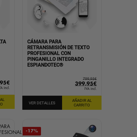
LTA
CÁMARA PARA
RETRANSMISIÓN DE TEXTO
PROFESIONAL CON
PINGANILLO INTEGRADO
ESPIANDOTEC®
799,95
€
,95
€
El
El
399,95
€
VA incl.
precio
precio
IVA incl.
original
actual
 AL
AÑADIR AL
era:
es:
VER DETALLES
TO
CARRITO
799,95€.
399,95€.
-17%