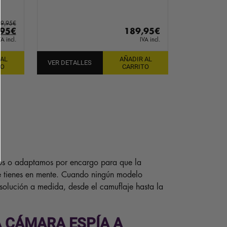
9,95
€
El
,95
€
189,95
€
io
precio
VA incl.
IVA incl.
inal
actual
 AL
AÑADIR AL
es:
VER DETALLES
TO
CARRITO
95€.
129,95€.
mos o adaptamos por encargo para que la
e tienes en mente. Cuando ningún modelo
solución a medida, desde el camuflaje hasta la
 CÁMARA ESPÍA A