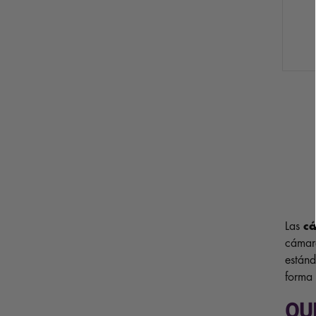
Las
c
cámara
estánd
forma 
QU