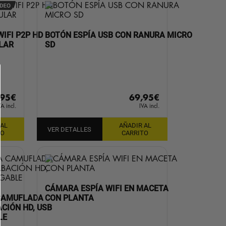
IFI P2P HD
BOTÓN ESPÍA USB CON RANURA MICRO
LAR
SD
,95
€
69,95
€
VA incl.
IVA incl.
 AL
AÑADIR AL
VER DETALLES
TO
CARRITO
CÁMARA ESPÍA WIFI EN MACETA
 CAMUFLADA
CON PLANTA
CIÓN HD, USB
LE