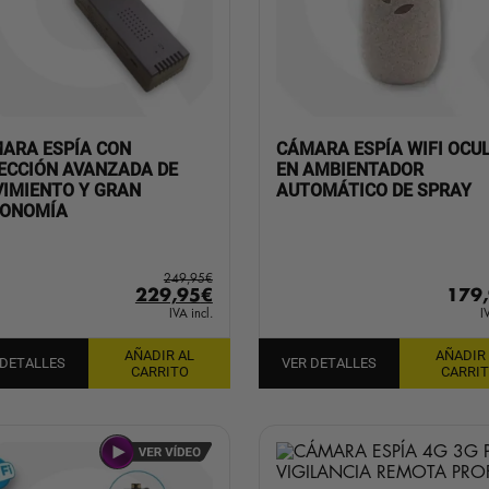
ARA ESPÍA CON
CÁMARA ESPÍA WIFI OCU
ECCIÓN AVANZADA DE
EN AMBIENTADOR
IMIENTO Y GRAN
AUTOMÁTICO DE SPRAY
ONOMÍA
249,95
€
El
El
229,95
€
179
precio
precio
IVA incl.
I
original
actual
AÑADIR AL
AÑADIR
era:
es:
 DETALLES
VER DETALLES
CARRITO
CARRI
249,95€.
229,95€.