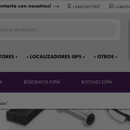
ntacta con nosotros!
+34633417007
+34633
a
os
TORES
LOCALIZADORES GPS
OTROS
A
BOLÍGRAFOS ESPÍA
BOTONES ESPÍA
adas”