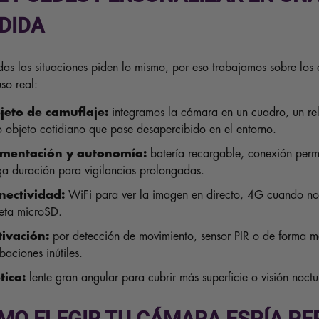
DIDA
as las situaciones piden lo mismo, por eso trabajamos sobre los
uso real:
jeto de camuflaje:
integramos la cámara en un cuadro, un rel
o objeto cotidiano que pase desapercibido en el entorno.
imentación y autonomía:
batería recargable, conexión perma
ga duración para vigilancias prolongadas.
nectividad:
WiFi para ver la imagen en directo, 4G cuando no 
jeta microSD.
tivación:
por detección de movimiento, sensor PIR o de forma m
baciones inútiles.
tica:
lente gran angular para cubrir más superficie o visión noc