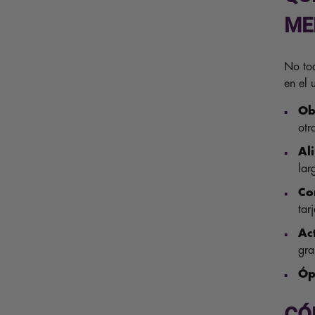
ME
No tod
en el 
Ob
otr
Al
lar
Co
tar
Ac
gra
Óp