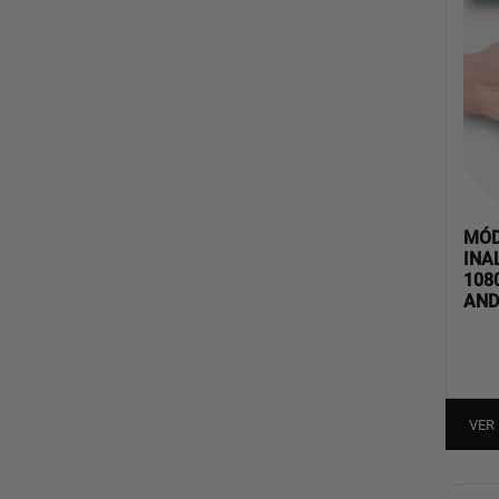
MÓD
INA
108
AND
VER