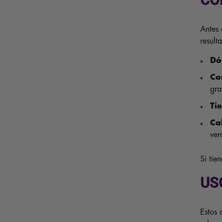
CÓ
Antes 
result
Dó
Co
gra
Ti
Ca
ver
Si tie
US
Estos 