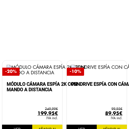
-20%
-10%
MÓDULO CÁMARA ESPÍA 2K CON
PENDRIVE ESPÍA CON CÁM
MANDO A DISTANCIA
249,99
€
99,95
€
El
El
El
El
199,95
€
89,95
€
precio
precio
precio
pr
IVA incl.
IVA incl.
original
actual
original
ac