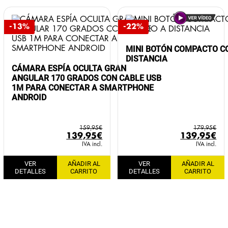
-13%
-22%
MINI BOTÓN COMPACTO C
DISTANCIA
CÁMARA ESPÍA OCULTA GRAN
ANGULAR 170 GRADOS CON CABLE USB
1M PARA CONECTAR A SMARTPHONE
ANDROID
159,95
€
179,95
€
El
El
El
El
139,95
€
139,95
€
precio
precio
precio
pr
IVA incl.
IVA incl.
original
actual
original
ac
VER
AÑADIR AL
VER
AÑADIR AL
era:
es:
era:
es:
DETALLES
CARRITO
DETALLES
CARRITO
159,95€.
139,95€.
179,95€.
13