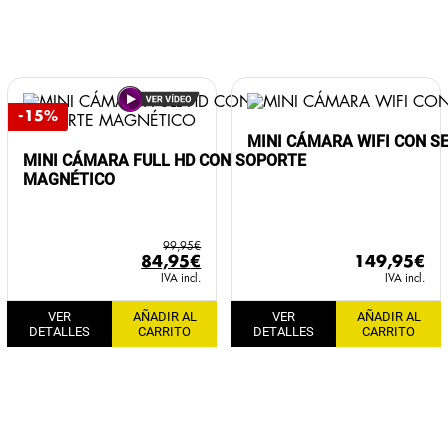
-15%
MINI CÁMARA WIFI CON S
MINI CÁMARA FULL HD CON SOPORTE
MAGNÉTICO
99,95
€
El
El
84,95
€
149,95
€
precio
precio
IVA incl.
IVA incl.
original
actual
VER
AÑADIR AL
VER
AÑADIR AL
era:
es:
DETALLES
CARRITO
DETALLES
CARRITO
99,95€.
84,95€.