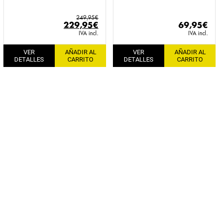
249,95
€
El
El
229,95
€
69,95
€
precio
precio
IVA incl.
IVA incl.
original
actual
VER
AÑADIR AL
VER
AÑADIR AL
era:
es:
DETALLES
CARRITO
DETALLES
CARRITO
249,95€.
229,95€.