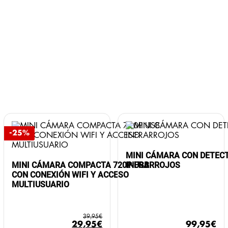
-25%
MINI CÁMARA CON DETECT
MINI CÁMARA COMPACTA 720P USB
INFRARROJOS
CON CONEXIÓN WIFI Y ACCESO
MULTIUSUARIO
39,95
€
El
El
29,95
€
99,95
€