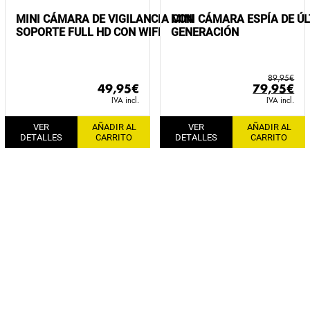
MINI CÁMARA DE VIGILANCIA CON
MINI CÁMARA ESPÍA DE Ú
SOPORTE FULL HD CON WIFI
GENERACIÓN
89,95
€
El
El
49,95
€
79,95
€
precio
pr
IVA incl.
IVA incl.
original
ac
VER
AÑADIR AL
VER
AÑADIR AL
era:
es:
DETALLES
CARRITO
DETALLES
CARRITO
89,95€.
79