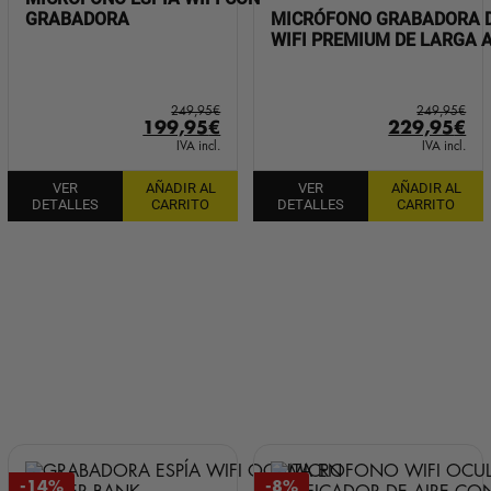
GRABADORA
MICRÓFONO GRABADORA D
WIFI PREMIUM DE LARGA
249,95
€
249,95
€
El
El
El
El
199,95
€
229,95
€
precio
precio
precio
pr
IVA incl.
IVA incl.
original
actual
original
ac
VER
AÑADIR AL
VER
AÑADIR AL
era:
es:
era:
es:
DETALLES
CARRITO
DETALLES
CARRITO
249,95€.
199,95€.
249,95€.
22
-14%
-8%