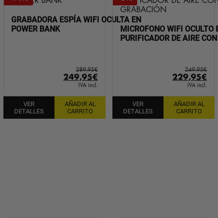
GRABADORA ESPÍA WIFI OCULTA EN
POWER BANK
MICROFONO WIFI OCULTO 
PURIFICADOR DE AIRE CO
289,95
€
249,95
€
El
El
El
El
249,95
€
229,95
€
precio
precio
precio
pr
IVA incl.
IVA incl.
original
actual
original
ac
VER
AÑADIR AL
VER
AÑADIR AL
era:
es:
era:
es:
DETALLES
CARRITO
DETALLES
CARRITO
289,95€.
249,95€.
249,95€.
22