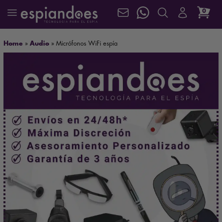
0
Home
»
Audio
»
Micrófonos WiFi espía