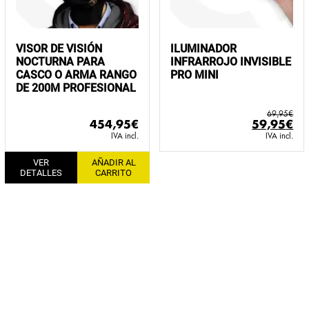
VISOR DE VISIÓN
ILUMINADOR
NOCTURNA PARA
INFRARROJO INVISIBLE
CASCO O ARMA RANGO
PRO MINI
DE 200M PROFESIONAL
69,95
€
El
El
454,95
€
59,95
€
precio
pr
IVA incl.
IVA incl.
original
ac
VER
AÑADIR AL
era:
es:
DETALLES
CARRITO
69,95€.
59