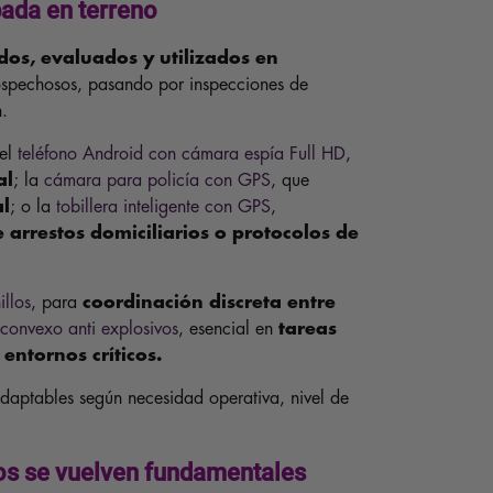
ada en terreno
os, evaluados y utilizados en
sospechosos, pasando por inspecciones de
n.
 el
teléfono Android con cámara espía Full HD
,
al
; la
cámara para policía con GPS
, que
al
; o la
tobillera inteligente con GPS
,
e arrestos domiciliarios o protocolos de
llos
, para
coordinación discreta entre
 convexo anti explosivos
, esencial en
tareas
entornos críticos.
daptables según necesidad operativa, nivel de
vos se vuelven fundamentales