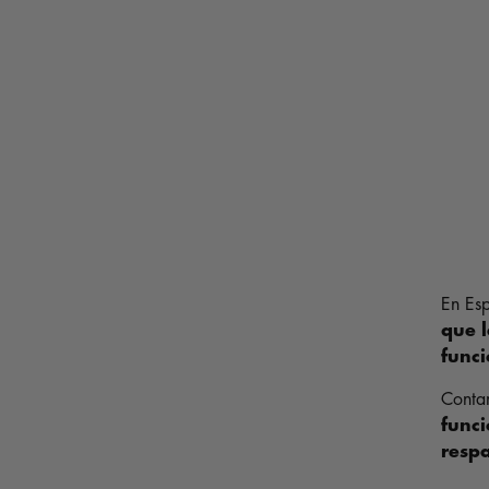
En Es
que l
funci
Contam
funci
respa