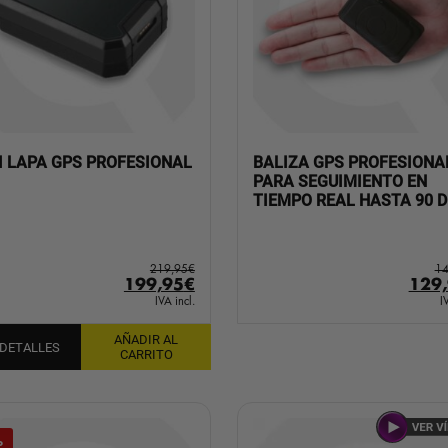
I LAPA GPS PROFESIONAL
BALIZA GPS PROFESIONA
PARA SEGUIMIENTO EN
TIEMPO REAL HASTA 90 D
219,95
€
14
El
El
El
199,95
€
129
precio
precio
prec
IVA incl.
I
original
actual
orig
AÑADIR AL
era:
es:
era:
 DETALLES
CARRITO
219,95€.
199,95€.
149,
%