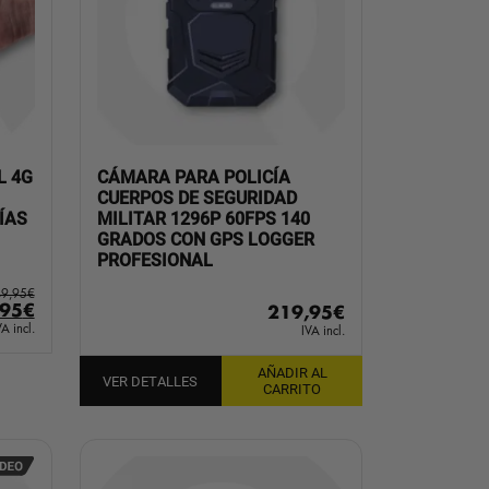
L 4G
CÁMARA PARA POLICÍA
CUERPOS DE SEGURIDAD
ÍAS
MILITAR 1296P 60FPS 140
GRADOS CON GPS LOGGER
PROFESIONAL
9,95
€
El
,95
€
219,95
€
io
precio
VA incl.
IVA incl.
inal
actual
es:
AÑADIR AL
VER DETALLES
CARRITO
95€.
129,95€.