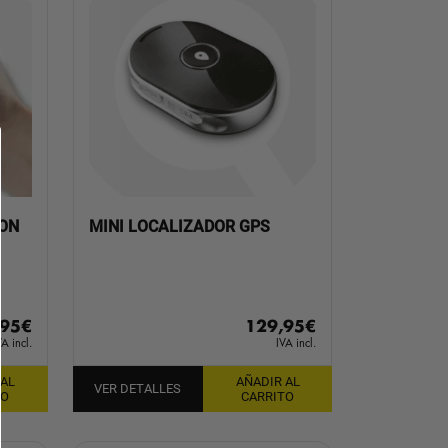
ON
MINI LOCALIZADOR GPS
,95
€
129,95
€
VA incl.
IVA incl.
 AL
AÑADIR AL
VER DETALLES
TO
CARRITO