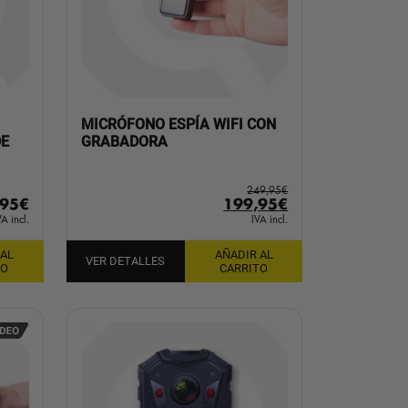
MICRÓFONO ESPÍA WIFI CON
DE
GRABADORA
249,95
€
El
El
,95
€
199,95
€
precio
precio
VA incl.
IVA incl.
original
actual
 AL
AÑADIR AL
era:
es:
VER DETALLES
TO
CARRITO
249,95€.
199,95€.