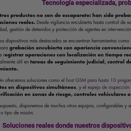
Tecnología especializada, prob
ros productos no son de escaparate: han sido probad
ciones reales.
Desde vigilancia encubierta hasta control de 
dad, gestión de detenidos y protección de agentes en intervenció
los dispositivos más destacados se encuentran herramientas como
para
grabación encubierta con apariencia convencion
e r
egistrar operaciones con localización en tiempo re
almente útil en
tareas de seguimiento judicial, control d
amiento.
én ofrecemos soluciones como el
host GSM para hasta 10 pingani
es en dispositivos simultáneos
, y el
espejo de inspección
rificación en zonas de riesgo, controles vehiculares o 
supuesto, disponemos de muchos otros equipos, configurables y a
 o tipo de misión.
Soluciones reales donde nuestros dispositi