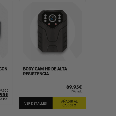
 CON
BODY CAM HD DE ALTA
RESISTENCIA
89,95
€
99,95
€
IVA incl.
El
,95
€
io
precio
VA incl.
AÑADIR AL
VER DETALLES
inal
actual
CARRITO
es:
9,95€.
899,95€.