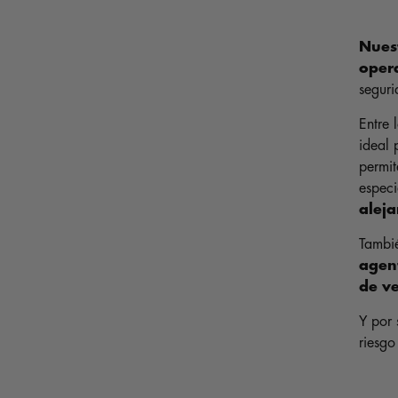
Nuest
opera
seguri
Entre 
ideal 
permit
especi
alej
Tambi
agent
de ve
Y por 
riesgo