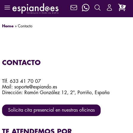
0
Home
»
Contacto
CONTACTO
Tlf. 633 41 70 07
Mail:
soporte@espiando.es
Dirección: Ramón González 12, 2º, Porriño, España
Solicita cita presencial en nuestras oficinas
TE ATENDEMOS POR