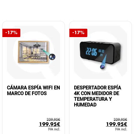
-17%
-17%
CÁMARA ESPÍA WIFI EN
DESPERTADOR ESPÍA
MARCO DE FOTOS
4K CON MEDIDOR DE
TEMPERATURA Y
HUMEDAD
239,95
€
239,95
€
El
El
El
El
199,95
€
199,95
€
precio
precio
precio
pr
IVA incl.
IVA incl.