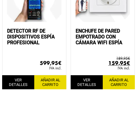
DETECTOR RF DE
ENCHUFE DE PARED
DISPOSITIVOS ESPÍA
EMPOTRADO CON
PROFESIONAL
CÁMARA WIFI ESPÍA
189,95
€
El
El
599,95
€
159,95
€
precio
pr
IVA incl.
IVA incl.
original
ac
VER
AÑADIR AL
VER
AÑADIR AL
era:
es:
DETALLES
CARRITO
DETALLES
CARRITO
189,95€.
15