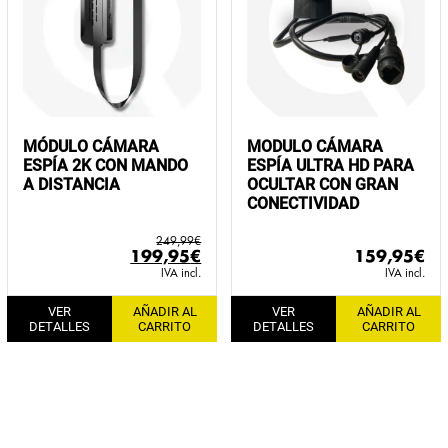
MÓDULO CÁMARA
MODULO CÁMARA
ESPÍA 2K CON MANDO
ESPÍA ULTRA HD PARA
A DISTANCIA
OCULTAR CON GRAN
CONECTIVIDAD
249,99
€
El
El
199,95
€
159,95
€
precio
precio
IVA incl.
IVA incl.
original
actual
VER
AÑADIR AL
VER
AÑADIR AL
era:
es:
DETALLES
CARRITO
DETALLES
CARRITO
249,99€.
199,95€.