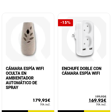
-15%
CÁMARA ESPÍA WIFI
ENCHUFE DOBLE CON
OCULTA EN
CÁMARA ESPÍA WIFI
AMBIENTADOR
AUTOMÁTICO DE
SPRAY
199,95
€
El
El
179,95
€
169,95
€
precio
pr
IVA incl.
IVA incl.
original
ac