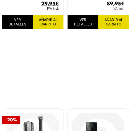
El
El
29,95
€
89,95
€
precio
precio
IVA incl.
IVA incl.
original
actual
VER
AÑADIR AL
VER
AÑADIR AL
era:
es:
DETALLES
CARRITO
DETALLES
CARRITO
39,95€.
29,95€.
-20%