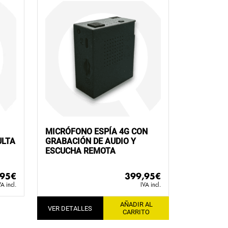
MICRÓFONO ESPÍA 4G CON
ULTA
GRABACIÓN DE AUDIO Y
ESCUCHA REMOTA
,95
€
399,95
€
VA incl.
IVA incl.
AÑADIR AL
VER DETALLES
CARRITO