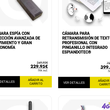
ARA ESPÍA CON
CÁMARA PARA
ECCIÓN AVANZADA DE
RETRANSMISIÓN DE TEXT
IMIENTO Y GRAN
PROFESIONAL CON
ONOMÍA
PINGANILLO INTEGRADO
ESPIANDOTEC®
249,95
€
79
El
El
229,95
€
El
399
precio
precio
IVA incl.
prec
I
original
actual
orig
AÑADIR AL
era:
es:
AÑADIR
era:
 DETALLES
VER DETALLES
CARRITO
CARRI
249,95€.
229,95€.
799,