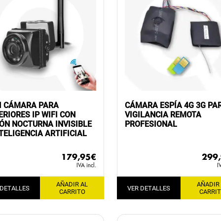
I CÁMARA PARA
CÁMARA ESPÍA 4G 3G PA
ERIORES IP WIFI CON
VIGILANCIA REMOTA
IÓN NOCTURNA INVISIBLE
PROFESIONAL
NTELIGENCIA ARTIFICIAL
299
179,95
€
I
IVA incl.
AÑADIR
AÑADIR AL
VER DETALLES
 DETALLES
CARRI
CARRITO