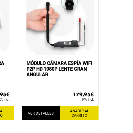
RA
MÓDULO CÁMARA ESPÍA WIFI
P2P HD 1080P LENTE GRAN
ANGULAR
,95
€
179,95
€
VA incl.
IVA incl.
 AL
AÑADIR AL
VER DETALLES
TO
CARRITO