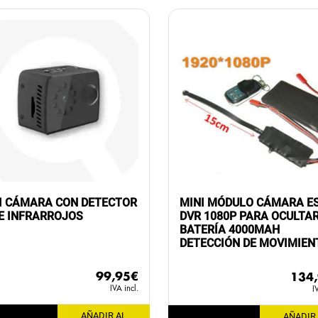
I CÁMARA CON DETECTOR
MINI MÓDULO CÁMARA E
 E INFRARROJOS
DVR 1080P PARA OCULTA
BATERÍA 4000MAH
DETECCIÓN DE MOVIMIEN
99,95
€
134
IVA incl.
I
AÑADIR AL
AÑADIR