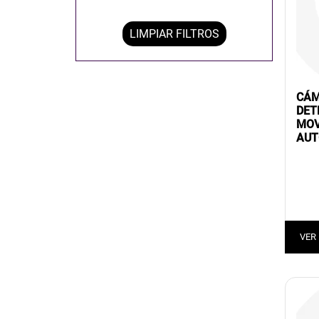
LIMPIAR FILTROS
CÁM
DET
MOV
AUT
VER