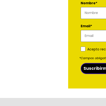
Nombre*
Email*
Acepto rec
*Campos obligat
Suscribir