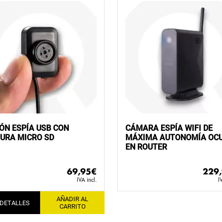
ÓN ESPÍA USB CON
CÁMARA ESPÍA WIFI DE
URA MICRO SD
MÁXIMA AUTONOMÍA OC
EN ROUTER
69,95
€
229
IVA incl.
I
AÑADIR AL
 DETALLES
CARRITO