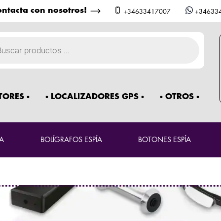
ntacta con nosotros!
+34633417007
+34633
a
os
TORES
LOCALIZADORES GPS
OTROS
A
BOLÍGRAFOS ESPÍA
BOTONES ESPÍA