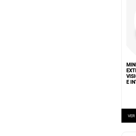
MIN
EXT
VIS
E I
VER