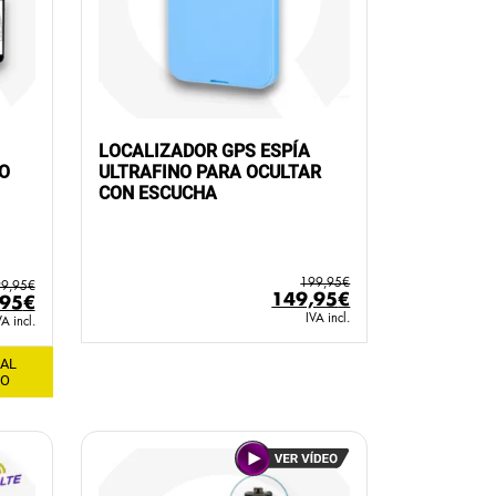
LOCALIZADOR GPS ESPÍA
O
ULTRAFINO PARA OCULTAR
CON ESCUCHA
199,95
€
9,95
€
El
El
149,95
€
El
,95
€
precio
precio
IVA incl.
io
precio
VA incl.
original
actual
inal
actual
era:
es:
 AL
es:
TO
199,95€.
149,95€.
95€.
399,95€.