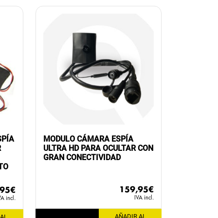
SPÍA
MODULO CÁMARA ESPÍA
R
ULTRA HD PARA OCULTAR CON
GRAN CONECTIVIDAD
TO
159,95
€
,95
€
IVA incl.
VA incl.
AÑADIR AL
 AL