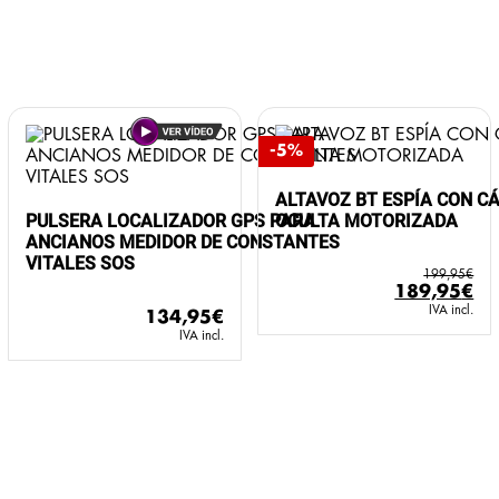
-5%
ALTAVOZ BT ESPÍA CON 
PULSERA LOCALIZADOR GPS PARA
OCULTA MOTORIZADA
ANCIANOS MEDIDOR DE CONSTANTES
VITALES SOS
199,95
€
El
El
189,95
€
precio
pr
IVA incl.
134,95
€
original
ac
IVA incl.
era:
es:
199,95€.
18