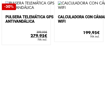
-30%
PULSERA TELEMÁTICA GPS
CALCULADORA CON CÁMAR
ANTIVANDÁLICA
WIFI
399,95
€
199,95
€
El
El
279,95
€
IVA incl.
precio
precio
IVA incl.
original
actual
era:
es:
399,95€.
279,95€.