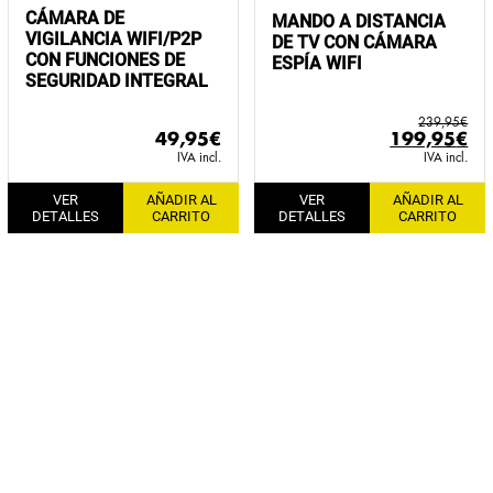
CÁMARA DE
MANDO A DISTANCIA
VIGILANCIA WIFI/P2P
DE TV CON CÁMARA
CON FUNCIONES DE
ESPÍA WIFI
SEGURIDAD INTEGRAL
239,95
€
El
El
49,95
€
199,95
€
precio
pr
IVA incl.
IVA incl.
original
ac
VER
AÑADIR AL
VER
AÑADIR AL
era:
es:
DETALLES
CARRITO
DETALLES
CARRITO
239,95€.
19