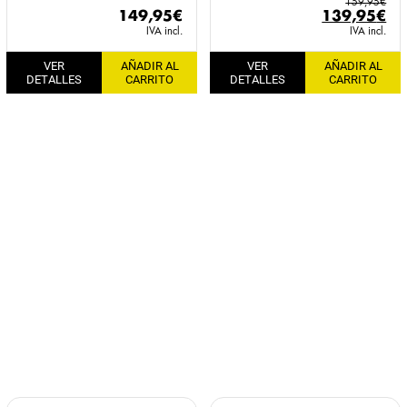
159,95
€
El
El
149,95
€
139,95
€
precio
pr
IVA incl.
IVA incl.
original
ac
VER
AÑADIR AL
VER
AÑADIR AL
era:
es:
DETALLES
CARRITO
DETALLES
CARRITO
159,95€.
13