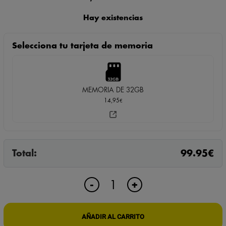
Hay existencias
Selecciona tu tarjeta de memoria
MEMORIA DE 32GB
14,95
€
Total:
99.95
€
MINI
+
-
CÁMARA
CON
DETECTOR
AÑADIR AL CARRITO
PIR