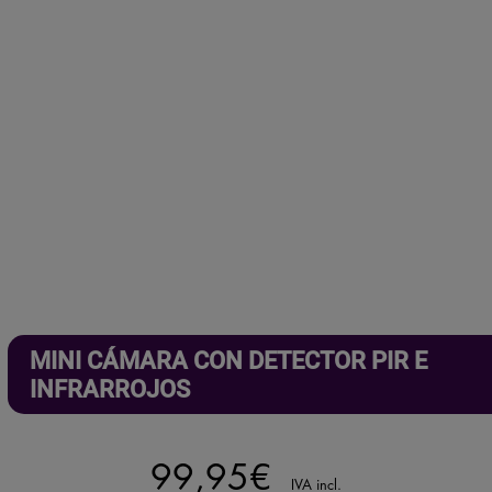
¿Necesitas asesoramiento especializado?
Habla ahora
con nuestros expertos.
Aprueba cualquier examen.
Haz clic aquí.
MINI CÁMARA CON DETECTOR PIR E
INFRARROJOS
99,95
€
IVA incl.