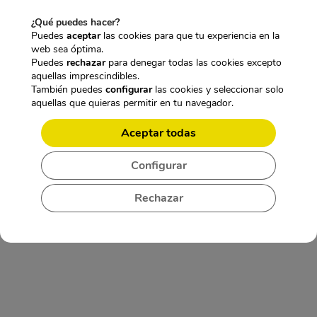
5
9
4
€
,
5
¿Qué puedes hacer?
.
9
€
Puedes
aceptar
las cookies para que tu experiencia en la
5
.
web sea óptima.
€
Puedes
rechazar
para denegar todas las cookies excepto
.
aquellas imprescindibles.
CARACTERÍSTICAS TÉCNICAS:
También puedes
configurar
las cookies y seleccionar solo
aquellas que quieras permitir en tu navegador.
MINI CÁMARA CON DETECTOR PIR E
INFRARROJOS
Aceptar todas
Configurar
Rechazar