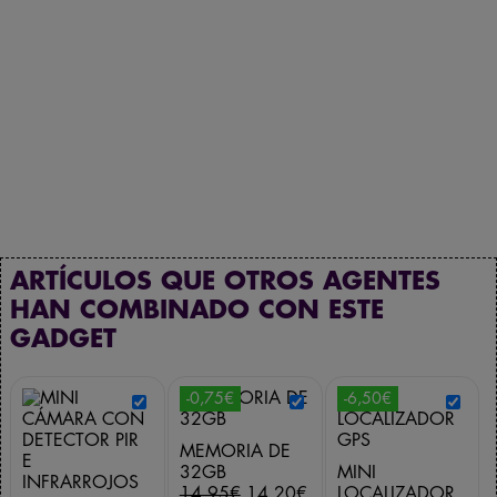
ARTÍCULOS QUE OTROS AGENTES
HAN COMBINADO CON ESTE
GADGET
-0,75€
-6,50€
MEMORIA DE
32GB
MINI
E
E
14,95
€
14,20
€
LOCALIZADOR