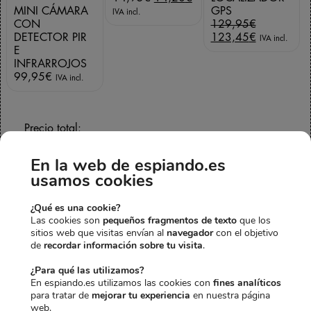
l
l
MINI CÁMARA
GPS
IVA incl.
p
p
E
CON
129,95
€
r
r
l
E
DETECTOR PIR
123,45
€
IVA incl.
e
e
p
l
E
c
c
r
p
INFRARROJOS
i
i
e
r
99,95
€
IVA incl.
o
o
c
e
o
a
i
c
r
c
o
i
Precio total:
i
t
o
o
244,85€
237,61€
g
u
r
a
i
a
i
c
En la web de espiando.es
Agregar 3 productos al
n
l
g
t
usamos cookies
carrito
a
e
i
u
l
s
n
a
¿Qué es una cookie?
e
:
a
l
Las cookies son
pequeños fragmentos de texto
que los
r
1
l
e
sitios web que visitas envían al
navegador
con el objetivo
a
4
e
s
de
recordar información sobre tu visita
.
:
,
r
:
1
2
a
1
¿Para qué las utilizamos?
4
0
:
2
En espiando.es utilizamos las cookies con
fines analíticos
,
€
1
3
para tratar de
mejorar tu experiencia
en nuestra página
9
.
2
,
web.