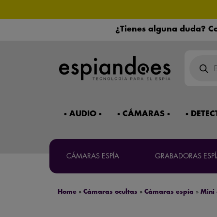
¿Necesitas 
¿Tienes alguna duda? Co
Búsqued
de
product
AUDIO
CÁMARAS
DETEC
Mira 
CÁMARAS ESPÍA
GRABADORAS ESPÍ
Máxima co
Home
»
Cámaras ocultas
»
Cámaras espía
»
Mini