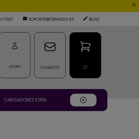
os expertos.
417007
SOPORTE@ESPIANDO.ES
BLOG
.
LOGIN
CONTACTO
ouTube
.
CARGADORES ESPÍA
privacidad