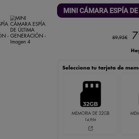
MINI CÁMARA ESPÍA DE
E
7
89,95
€
p
Hay
o
Selecciona tu tarjeta de mem
e
8
MEMORIA DE 32GB
MEM
14,95
€