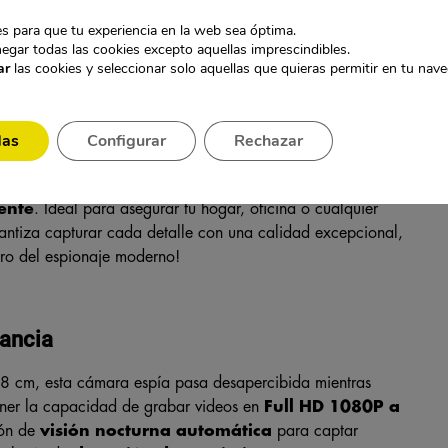
ULL HD 1080P: TU
s para que tu experiencia en la web sea óptima.
egar todas las cookies excepto aquellas imprescindibles.
ar
las cookies y seleccionar solo aquellas que quieras permitir en tu nav
das
Configurar
Rechazar
ficina – ¡Protege lo que Más Te Importa!
Generación
es la solución perfecta para quienes buscan
ente
. Ideal para asegurar tu hogar, oficina o cualquier
antiza capturar cada detalle con una calidad excepcional,
tro del espionaje moderno!
lancia
8 cm, esta cámara espía pasa desapercibida mientras
ener la capacidad de grabar videos en
Full HD 1080P a
ión de
visión nocturna
automática
para captar