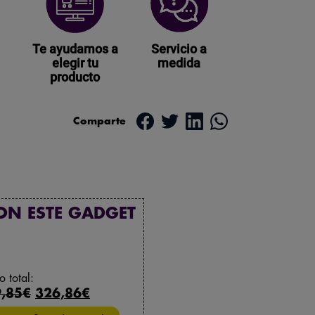
Te ayudamos a
Servicio a
elegir tu
medida
producto
Comparte
ON ESTE GADGET
o total:
,85€
326,86€