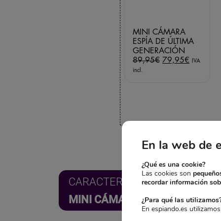
MINI CÁMARA
ESPÍA DE ÚLTIMA
GENERACIÓN
El
El
89,95
€
79,95
€
IVA
precio
precio
incl.
original
actual
era:
es:
89,95€.
79,95€.
En la web de 
¿Qué es una cookie?
Las cookies son
pequeños
CARACTERÍSTICAS TÉCNICAS:
recordar información sobr
MINI CÁMARA ESPÍA DE ÚLTI
¿Para qué las utilizamos
En espiando.es utilizamos