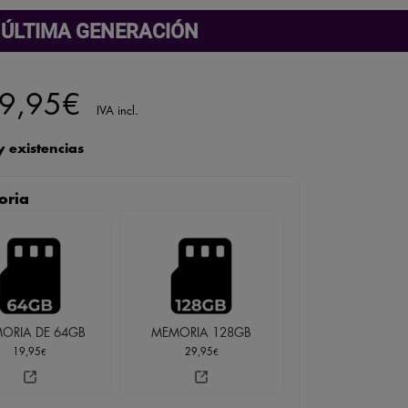
 ÚLTIMA GENERACIÓN
l
El
9,95
€
IVA incl.
recio
precio
 existencias
riginal
actual
oria
ra:
es:
9,95€.
79,95€.
ORIA DE 64GB
MEMORIA 128GB
19,95
29,95
€
€