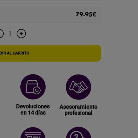
79.95
€
MINI
+
-
CÁMARA
ESPÍA
DE
IR AL CARRITO
ÚLTIMA
GENERACIÓN
cantidad
Devoluciones
Asesoramiento
en 14 días
profesional