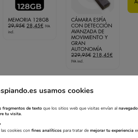
A
MEMORIA 128GB
CÁMARA ESPÍA
El
El
29,95
€
28,45
€
CON DETECCIÓN
IVA
precio
precio
AVANZADA DE
incl.
original
actual
MOVIMIENTO Y
era:
es:
GRAN
29,95€.
28,45€.
AUTONOMÍA
El
El
229,95
€
218,45
€
precio
precio
IVA incl.
original
actual
era:
es:
229,95€.
218,45€.
espiando.es usamos cookies
 fragmentos de texto
que los sitios web que visitas envían al
navegado
e tu visita
.
MA GENERACIÓN
?
 las cookies con
fines analíticos
para tratar de
mejorar tu experiencia
en