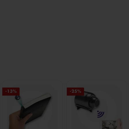
-13%
-25%