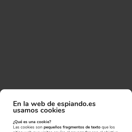
En la web de espiando.es
HAS CONSEGUIDO UN
usamos cookies
CARACTERÍSTICAS TÉCNICAS:
10% EXTRA DE
¿Qué es una cookie?
CÁMARA PARA OCULTAR CON MANDO
Las cookies son
pequeños fragmentos de texto
que los
A DISTANCIA