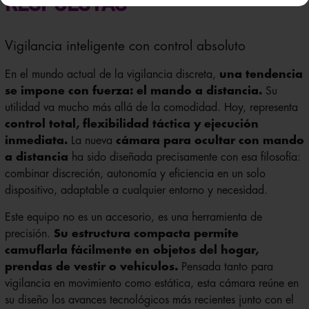
RESPUESTAS
Vigilancia inteligente con control absoluto
En el mundo actual de la vigilancia discreta,
una tendencia
se impone con fuerza: el mando a distancia.
Su
utilidad va mucho más allá de la comodidad. Hoy, representa
control total, flexibilidad táctica y ejecución
inmediata.
La nueva
cámara para ocultar con mando
a distancia
ha sido diseñada precisamente con esa filosofía:
combinar discreción, autonomía y eficiencia en un solo
dispositivo, adaptable a cualquier entorno y necesidad.
Este equipo no es un accesorio, es una herramienta de
precisión.
Su estructura compacta permite
camuflarla fácilmente en objetos del hogar,
prendas de vestir o vehículos.
Pensada tanto para
vigilancia en movimiento como estática, esta cámara reúne en
su diseño los avances tecnológicos más recientes junto con el