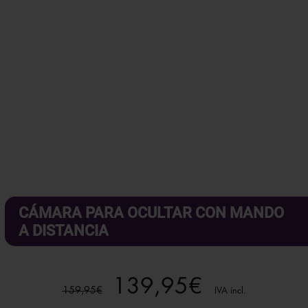
CÁMARA PARA OCULTAR CON MANDO
A DISTANCIA
El
El
139,95
€
159,95
€
IVA incl.