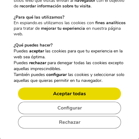
sitios web que visitas envían al
navegador
con el objetivo
DESCUENTO
de
recordar información sobre tu visita
.
¿Para qué las utilizamos?
En espiando.es utilizamos las cookies con
fines analíticos
para tratar de
mejorar tu experiencia
en nuestra página
Para desbloquearlo, dinos qué te
web.
interesa más:
¿Qué puedes hacer?
Puedes
aceptar
las cookies para que tu experiencia en la
web sea óptima.
CÁMARAS DISCRETAS
Puedes
rechazar
para denegar todas las cookies excepto
aquellas imprescindibles.
También puedes
configurar
las cookies y seleccionar solo
aquellas que quieras permitir en tu navegador.
GRABADORAS OCULTAS
Aceptar todas
NO LO SÉ
Configurar
Rechazar
No, gracias. No quiero mi descuento.
UN DISPOSITIVO, TODAS LAS