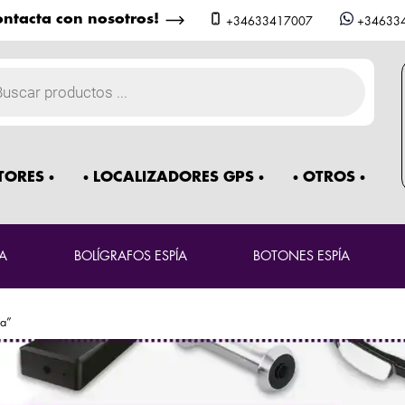
ntacta con nosotros!
+34633417007
+34633
a
os
TORES
LOCALIZADORES GPS
OTROS
A
BOLÍGRAFOS ESPÍA
BOTONES ESPÍA
ía”