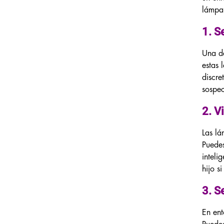
lámpar
1. S
Una de
estas 
discre
sospe
2. V
Las lá
Puedes
inteli
hijo s
3. S
En ent