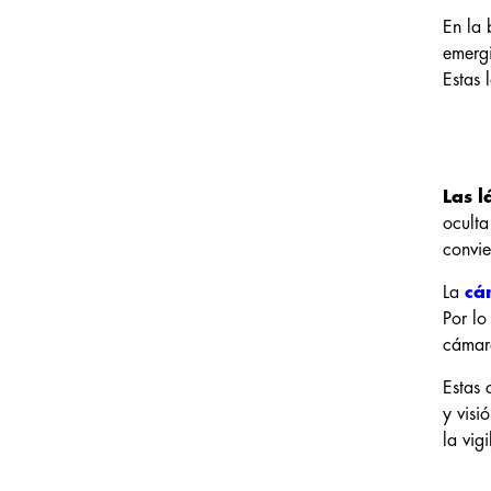
En la 
emerg
Estas 
Las 
oculta
convie
La
cá
Por lo
cámara
Estas 
y visi
la vig