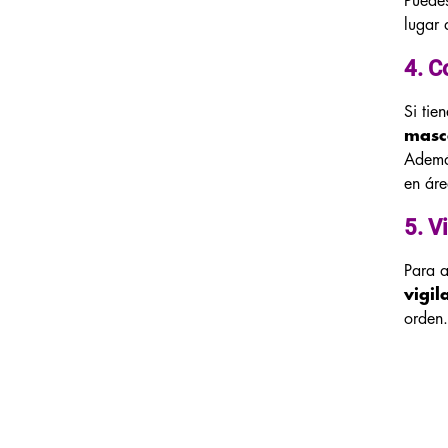
Puedes
lugar 
4. C
Si tie
masc
Además
en áre
5. V
Para a
vigil
orden