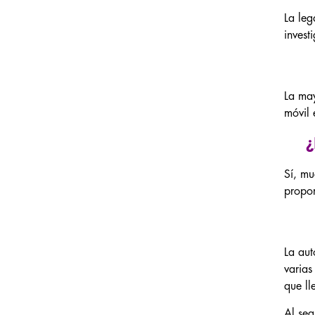
La leg
invest
La may
móvil 
¿
Sí, mu
propor
La aut
varias
que ll
Al seg