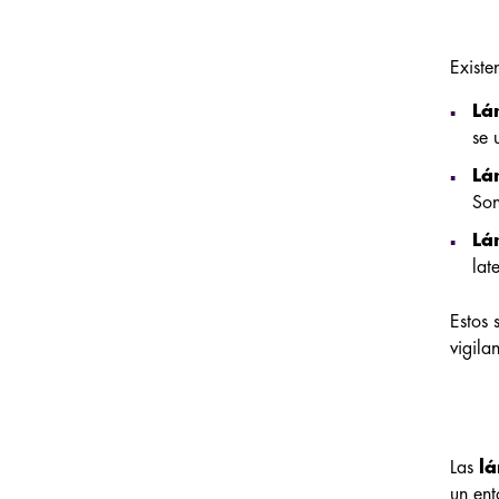
Existe
Lá
se 
Lá
Son
Lá
lat
Estos 
vigila
Las
l
un ent