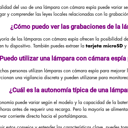
alidad del uso de una lámpara con cámara espía puede variar seg
igar y comprender las leyes locales relacionadas con la grabación 
¿Cómo puedo ver las grabaciones de la l
oría de las lámparas con cámara espía ofrecen la posibilidad de
en tu dispositivo. También puedes extraer la
tarjeta microSD
y 
Puedo utilizar una lámpara con cámara espía 
chas personas utilizan lámparas con cámara espía para mejorar l
cionan una vigilancia discreta y pueden utilizarse para monitorea
¿Cuál es la autonomía típica de una lámpa
onomía puede variar según el modelo y la capacidad de la bater
 horas antes de requerir una recarga. Pero la mayoría se alimentan
evar corriente directa hacia el portalámparas.
uir estos consejos y entender las características clave, puedes t