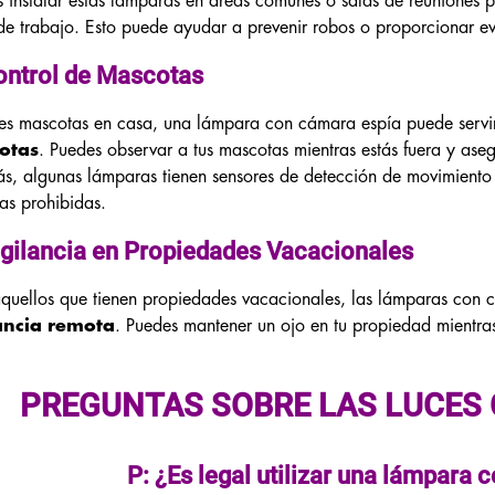
 instalar estas lámparas en áreas comunes o salas de reuniones p
de trabajo. Esto puede ayudar a prevenir robos o proporcionar ev
ontrol de Mascotas
nes mascotas en casa, una lámpara con cámara espía puede serv
otas
. Puedes observar a tus mascotas mientras estás fuera y ase
, algunas lámparas tienen sensores de detección de movimiento q
as prohibidas.
igilancia en Propiedades Vacacionales
quellos que tienen propiedades vacacionales, las lámparas con 
ancia remota
. Puedes mantener un ojo en tu propiedad mientras 
.
PREGUNTAS SOBRE LAS LUCES
P: ¿Es legal utilizar una lámpara