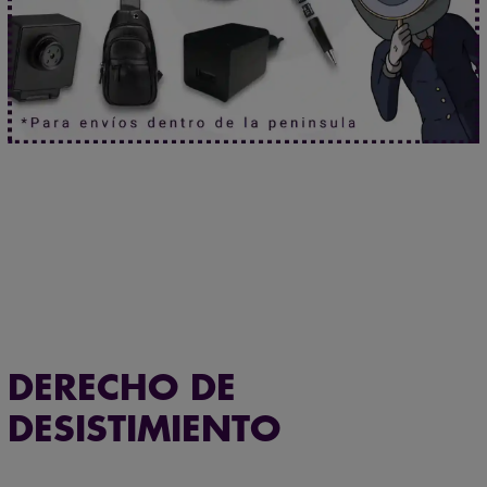
Aprueba cualquier examen.
Haz clic aquí.
¿Y si ya te están vigilando?
Haz clic aquí.
Envío gratuito en pedidos superiores a 60 €
DERECHO DE
DESISTIMIENTO