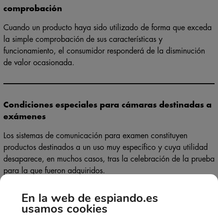
Productos utilizados más allá de la mera
comprobación
Cuando un producto haya sido utilizado de forma que exceda
la simple comprobación de sus características y
funcionamiento, el consumidor responderá de la disminución
de valor ocasionada.
Condiciones especiales para cámaras destinadas a
exámenes
Los sistemas de comunicación para examen constituyen
productos destinados a un uso muy específico y cuya utilidad
desaparece, en muchos casos, tras la celebración de la prueba
para la que fueron adquiridos.
En la web de espiando.es
Por ello:
usamos cookies
Si el cliente ha utilizado el equipo durante el examen oficial