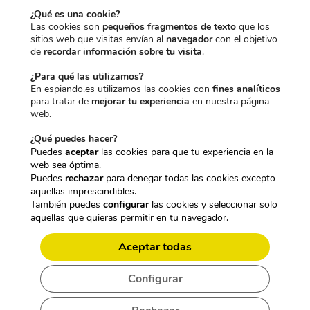
¿Qué es una cookie?
para el que fue adquirido, no podrá ejercerse el derecho de
Las cookies son
pequeños fragmentos de texto
que los
desistimiento.
sitios web que visitas envían al
navegador
con el objetivo
de
recordar información sobre tu visita
.
Asimismo, cuando el producto haya sido utilizado
intensivamente durante los días inmediatamente anteriores al
¿Para qué las utilizamos?
En espiando.es utilizamos las cookies con
fines analíticos
examen y dicha utilización exceda de la mera
para tratar de
mejorar tu experiencia
en nuestra página
comprobación de su funcionamiento, Espiando.es podrá
web.
aplicar la correspondiente depreciación del producto o
¿Qué puedes hacer?
denegar el desistimiento cuando resulte aplicable alguna de
Puedes
aceptar
las cookies para que tu experiencia en la
las excepciones previstas legalmente.
web sea óptima.
Puedes
rechazar
para denegar todas las cookies excepto
aquellas imprescindibles.
Durante los días previos al examen y posteriores ofrecemos
También puedes
configurar
las cookies y seleccionar solo
gratuitamente asistencia técnica y configuración para que el
aquellas que quieras permitir en tu navegador.
cliente pueda verificar el correcto funcionamiento del equipo.
Aceptar todas
Configurar
Cambios de producto