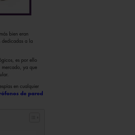
más bien eran
s dedicadas a la
ógicos, es por ello
el mercado, ya que
ular.
espías en cualquier
rófonos de pared