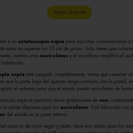
Añadir al carrito
fiere a un
estetoscopio espía
para escuchar conversaciones a t
ndo éstas no superan los 15 cm de grosor. Solo tienes que coloca
mente, instalas unos
auriculares
y el micrófono amplifica el au
 habitación.
opio espía
esté cargado completamente, tienes que conectar u
ces que la parte baja del aparato tenga contacto con la pared, e
ajusta el volumen para que el sonido pueda escucharse de forma 
artículo espía te permitirá hacer grabaciones de
voz
, conectánd
 la salida dispuesta para los
auriculares
. Está fabricado con 
or
del sonido en la parte interna.
ed espía es de color negro y plata, tiene una salida para los au