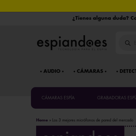
¿Tienes alguna duda? Co
Búsqued
de
product
AUDIO
CÁMARAS
DETEC
Máxima co
CÁMARAS ESPÍA
GRABADORAS ESPÍ
Mira 
¿Necesitas 
Home
»
Los 3 mejores micrófonos de pared del mercado