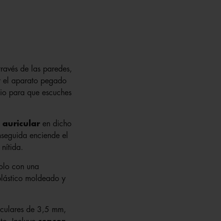
ravés de las paredes,
r el aparato pegado
dio para que escuches
n
auricular
en dicho
nseguida enciende el
nítida.
olo con una
plástico moldeado y
riculares de 3,5 mm,