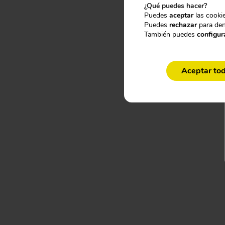
¿Qué puedes hacer?
encuentran las siguie
Puedes
aceptar
las cookie
Puedes
rechazar
para den
También puedes
configur
Aceptar to