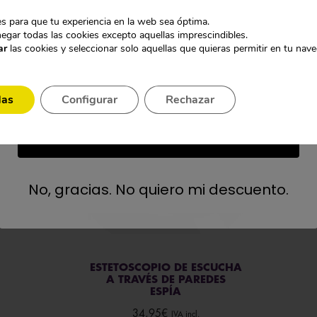
ntes opciones:
s para que tu experiencia en la web sea óptima.
CÁMARAS DISCRETAS
egar todas las cookies excepto aquellas imprescindibles.
Mejor micrófono de pared espía
ar
las cookies y seleccionar solo aquellas que quieras permitir en tu nav
GRABADORAS OCULTAS
das
Configurar
Rechazar
NO LO SÉ
No, gracias. No quiero mi descuento.
ESTETOSCOPIO DE ESCUCHA
A TRAVÉS DE PAREDES
ESPÍA
34,95
€
IVA incl.