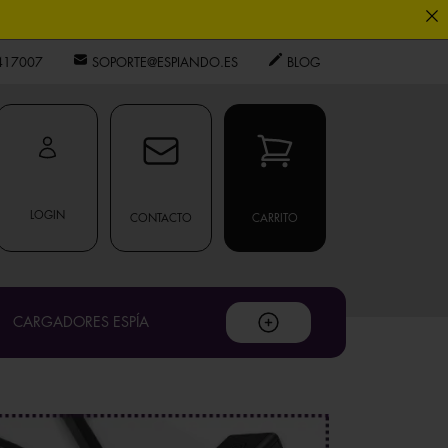
0
417007
SOPORTE@ESPIANDO.ES
BLOG
.
LOGIN
CONTACTO
CARRITO
privacidad
CARGADORES ESPÍA
ouTube
.
os expertos.