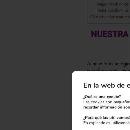
Mejor micrófono de 
Mejor micrófono de 
Cómo funciona un mi
NUESTRA 
Aunque la tecnología
micrófono espía, en 
pared
espía del mer
En la web de 
cubrir.
Si estás pensando en
¿Qué es una cookie?
Las cookies son
pequeños
características de cua
recordar información sobr
para asegurar un tra
profesionales.
¿Para qué las utilizamos
En espiando.es utilizamos
Entre la selección pr