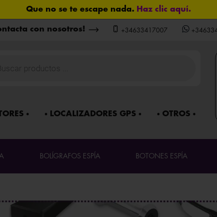
Que no se te escape nada.
Haz clic aquí.
Mira sin ser visto.
Haz clic aquí.
Tamaño mini. Prestaciones de gigante.
Haz clic aquí.
ntacta con nosotros!
+34633417007
+34633
Protección total para tus conversaciones.
Haz clic aquí
¿Y si ya te están vigilando?
Haz clic aquí.
a
Envío gratuito en pedidos superiores a 60 €
¿Te están espiando?
Haz clic aquí.
os
¿Seguro que no hablan de ti?
Haz clic aquí.
La ubicación nunca miente.
Haz clic aquí.
Localiza en segundos.
Haz clic aquí.
TORES
LOCALIZADORES GPS
OTROS
Aprueba cualquier examen.
Haz clic aquí.
nfidencialidad: paquetes neutros que protegen su 
Asistencia postventa garantizada de por vida
Más seguridad para ti: 3 años de garantía.
A
BOLÍGRAFOS ESPÍA
BOTONES ESPÍA
nuestros productos en acción en el
canal oficial de Y
asesoramiento especializado?
Habla ahora
con nuestr
Algunas imágenes lo cambian todo.
Haz clic aquí.