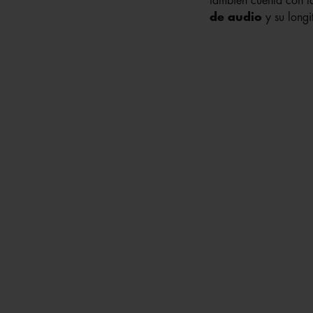
también cuenta con la
de audio
y su longi