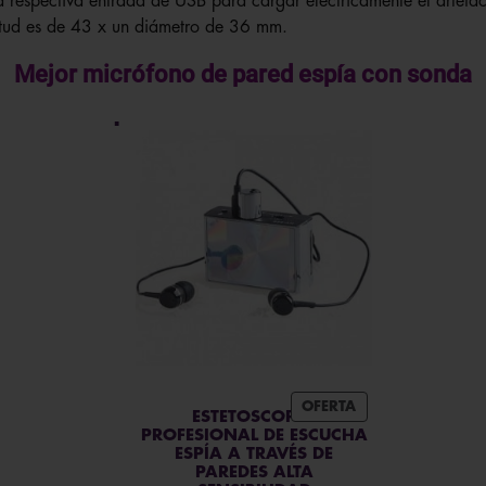
 respectiva entrada de USB para cargar eléctricamente el artefac
tud es de 43 x un diámetro de 36 mm.
Mejor micrófono de pared espía con sonda
PRODUCTO
OFERTA
ESTETOSCOPIO
EN
PROFESIONAL DE ESCUCHA
OFERTA
ESPÍA A TRAVÉS DE
PAREDES ALTA