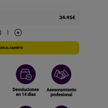
34.95
€
ESTETOSCOPIO
+
DE
ESCUCHA
A
IR AL CARRITO
TRAVÉS
DE
PAREDES
ESPÍA
cantidad
Devoluciones
Asesoramiento
en 14 días
profesional