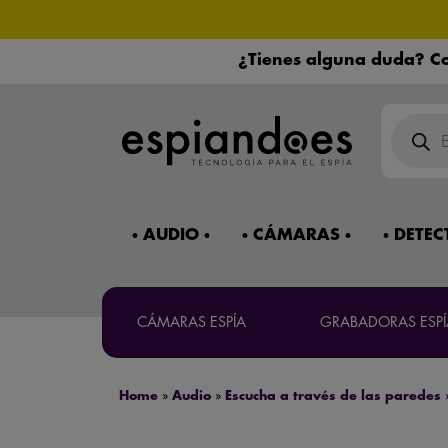
¿Necesitas 
¿Tienes alguna duda? Co
Máxima co
Búsqued
de
product
Mira 
AUDIO
CÁMARAS
DETEC
CÁMARAS ESPÍA
GRABADORAS ESPÍ
Home
»
Audio
»
Escucha a través de las paredes