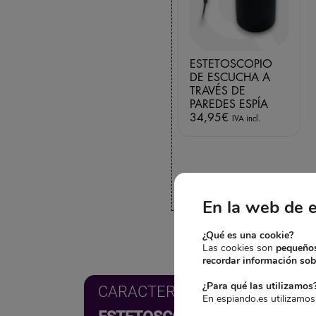
ESTETOSCOPIO
DE ESCUCHA A
TRAVÉS DE
PAREDES ESPÍA
34,95
€
IVA incl.
En la web de 
¿Qué es una cookie?
Las cookies son
pequeños
recordar información sobr
¿Para qué las utilizamos
CARACTERÍSTICAS TÉCNICAS:
En espiando.es utilizamos