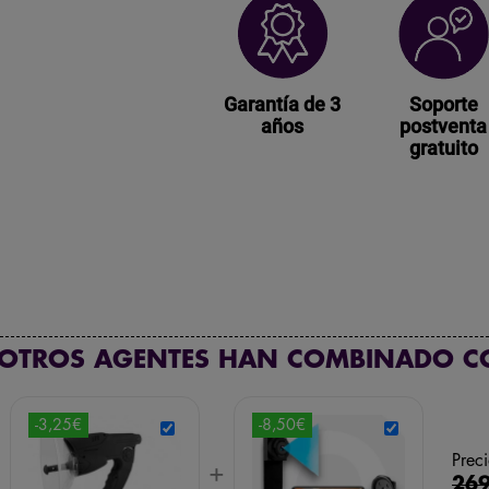
Garantía de 3
Soporte
años
postventa
gratuito
 OTROS AGENTES HAN COMBINADO C
-3,25€
-8,50€
Preci
+
+
269