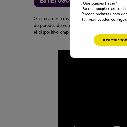
ESTETOSCOPIO DE ESCUCHA A
¿Qué puedes hacer?
Puedes
aceptar
las cookie
Puedes
rechazar
para den
Gracias a este dispositivo de
escucha espía 
También puedes
configur
de paredes de no mas de 15cm. Tan solo debe pe
el dispositivo amplificará el sonido.
Aceptar to