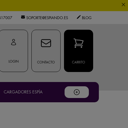
0
os expertos.
417007
SOPORTE@ESPIANDO.ES
BLOG
privacidad
.
ouTube
.
LOGIN
CONTACTO
CARRITO
CARGADORES ESPÍA