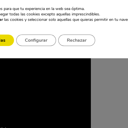
 TRAVÉS DE PAREDES ESPÍA
s para que tu experiencia en la web sea óptima.
egar todas las cookies excepto aquellas imprescindibles.
a través de paredes
podrá realizar escuchas a través
ar
las cookies y seleccionar solo aquellas que quieras permitir en tu nav
gar el dispositivo a la pared, colocar los auriculares y
das
Configurar
Rechazar