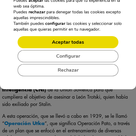
Puedes
aceptar
las cookies para que tu experiencia en la
web sea óptima.
otras acciones con las que benefició considerablemente a
Puedes
rechazar
para denegar todas las cookies excepto
Rusia.
aquellas imprescindibles.
También puedes
configurar
las cookies y seleccionar solo
Este espía nación en el mes de febrero de 1913, en el seno de
aquellas que quieras permitir en tu navegador.
una familia burguesa, pues su padre era un empresario textil
que apoyó el nacionalismo conservador. Sin embargo, él
Aceptar todas
siempre tuvo en su fuero una inclinación amplia por la
militancia fascista.
Configurar
En la época que estalló la Guerra Civil de España, este espía
Rechazar
se unió al bando de los republicanos. Sin embargo, en el año
1937, su madre, que era totalmente estalinista, logró
convencerlo para que se uniera al
Centro Nacional de
Inteligencia (CNI)
de la Unión Soviética para que
cumpliera el objetivo de asesinar a León Trotski, quien había
sido exiliado por Stalin.
A esta operación, que se llevó a cabo en 1939, se le llamó
“
Operación Utka
”, que significa Operación Pato, a través