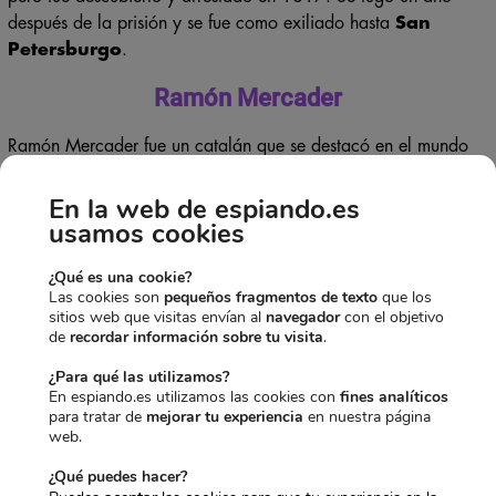
pero fue descubierto y arrestado en 1817. Se fugó un año
después de la prisión y se fue como exiliado hasta
San
Petersburgo
.
Ramón Mercader
Ramón Mercader fue un catalán que se destacó en el mundo
del espionaje español por haber asumido dos entidades falsas
En la web de espiando.es
con las que se infiltró muy bien en los llamados círculos
usamos cookies
trotskistas, seduciendo a la secretaría de dicho líder, de quien
se ganó la confianza para finalmente asesinarlo a sangre fría.
¿Qué es una cookie?
Las cookies son
pequeños fragmentos de texto
que los
sitios web que visitas envían al
navegador
con el objetivo
Este espía español trabajó para el gobierno de
Rusia
por lo
de
recordar información sobre tu visita
.
que, en el cementerio de Moscú, en su tumba, se puede
visualizar un epitafio en el que se califica como “héroe de la
¿Para qué las utilizamos?
En espiando.es utilizamos las cookies con
fines analíticos
Unión Soviética”, por haber asesinado al opositor principal de
para tratar de
mejorar tu experiencia
en nuestra página
Stalin, León Trotski.
web.
La vida de este hombre transcurrió en medio de trabajos de
¿Qué puedes hacer?
espionaje, identidades falsas, artilugios para asesinar, entre