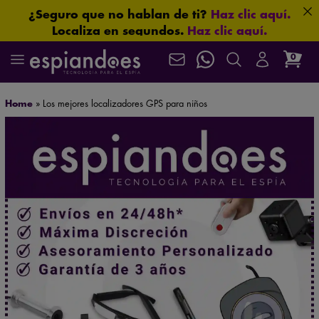
¿Seguro que no hablan de ti?
Haz clic aquí.
Localiza en segundos.
Haz clic aquí.
Envío gratuito en pedidos superiores a 60 €
0
Mira nuestros productos en acción en el
canal oficial de YouTube
.
Asistencia postventa garantizada de por vida
Home
»
Los mejores localizadores GPS para niños
Protección total para tus conversaciones.
Haz clic aquí.
Máxima confidencialidad: paquetes neutros que
protegen su privacidad
¿Y si ya te están vigilando?
Haz clic aquí.
Más seguridad para ti: 3 años de garantía.
Algunas imágenes lo cambian todo.
Haz clic aquí.
Mira sin ser visto.
Haz clic aquí.
Que no se te escape nada.
Haz clic aquí.
Aprueba cualquier examen.
Haz clic aquí.
Tamaño mini. Prestaciones de gigante.
Haz clic aquí.
¿Te están espiando?
Haz clic aquí.