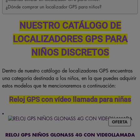
¿Dónde comprar un localizador GPS para niños?
NUESTRO CATÁLOGO DE
LOCALIZADORES GPS PARA
NIÑOS DISCRETOS
Dentro de nuestro catálogo de localizadores GPS encuentras
una categoría destinada a los niños, en la que puedes adquirir
estos modelos que te mencionaremos a continuación:
Reloj GPS con vídeo llamada para niñas
PROD
OFERTA
EN
OFER
RELOJ GPS NIÑOS GLONASS 4G CON VIDEOLLAMADA