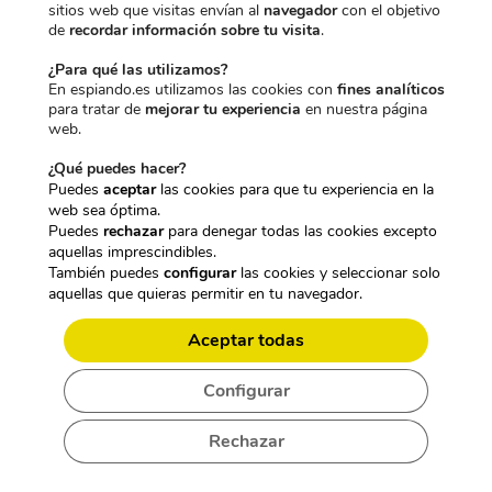
sitios web que visitas envían al
navegador
con el objetivo
muy baja.
de
recordar información sobre tu visita
.
Estos equipos se configuran por medio de una aplicación para
¿Para qué las utilizamos?
En espiando.es utilizamos las cookies con
fines analíticos
que envíen la información en tiempo real a un teléfono móvil,
para tratar de
mejorar tu experiencia
en nuestra página
desde el que se pueden hacer llamadas al dispositivo para
web.
escuchar bien lo que ocurre en el entorno en el que se
¿Qué puedes hacer?
encuentra.
Puedes
aceptar
las cookies para que tu experiencia en la
web sea óptima.
En el caso de los relojes inteligentes, se pueden hacer video
Puedes
rechazar
para denegar todas las cookies excepto
llamadas con las que puedes visualizar claramente el lugar en
aquellas imprescindibles.
el que se encuentra el niño, las personas que lo rodean y el
También puedes
configurar
las cookies y seleccionar solo
aquellas que quieras permitir en tu navegador.
tipo de actividad que está realizando.
Aceptar todas
El alcance que poseen estos dispositivos es bastante elevado,
por lo que puedes estar tranquilo al tener la oportunidad de
Configurar
conocer en todo momento el lugar donde está tu pequeño.
¿CUÁNDO UTILIZAR UN
Rechazar
LOCALIZADOR GPS PARA