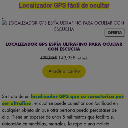
Localizador GPS fácil de ocultar
PR
OFERTA
EN
OF
LOCALIZADOR GPS ESPÍA ULTRAFINO PARA OCULTAR
CON ESCUCHA
El
El
199,95
€
149,95
€
IVA incl.
precio
precio
original
actual
Añadir al carrito
era:
es:
199,95€.
149,95€.
Se trata de un
localizador GPS que se caracteriza por
ser ultrafino
, el cual se puede camuflar con facilidad en
cualquier objeto sin que otra persona pueda percatarse de
ello. Tiene un espesor de unos 5 milímetros que facilita su
ubicación en mochilas, morrales, la ropa o una maleta.