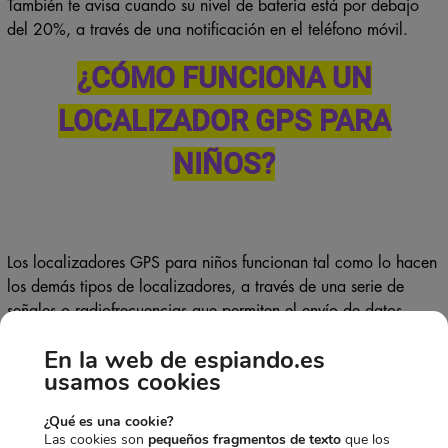
También te avisa cuando su nivel de batería está por debajo
del 20%, a través de una notificación en el teléfono móvil.
¿CÓMO FUNCIONA UN
LOCALIZADOR GPS PARA
NIÑOS?
Los localizadores GPS para niños funcionan tal como lo hacen
los demás tipos de localizadores, a través de una serie de
señales o radiofrecuencias que permiten el envío de datos
relacionados con la ubicación geográfica y espacial de los
En la web de espiando.es
pequeños.
usamos cookies
Tienen la capacidad de conectarse a redes de internet
¿Qué es una cookie?
inalámbrica por Wifi, en caso de que los niños se encuentren
Las cookies son
pequeños fragmentos de texto
que los
dentro de un recinto donde la señal telefónica o satelital sea