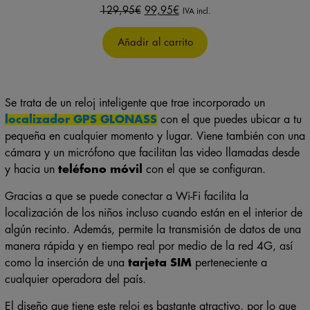
El
El
129,95
€
99,95
€
IVA incl.
precio
precio
original
actual
Añadir al carrito
era:
es:
129,95€.
99,95€.
Se trata de un reloj inteligente que trae incorporado un
localizador GPS GLONASS
con el que puedes ubicar a tu
pequeña en cualquier momento y lugar. Viene también con una
cámara y un micrófono que facilitan las video llamadas desde
y hacia un
teléfono móvil
con el que se configuran.
Gracias a que se puede conectar a Wi-Fi facilita la
localización de los niños incluso cuando están en el interior de
algún recinto. Además, permite la transmisión de datos de una
manera rápida y en tiempo real por medio de la red 4G, así
como la inserción de una
tarjeta SIM
perteneciente a
cualquier operadora del país.
El diseño que tiene este reloj es bastante atractivo, por lo que