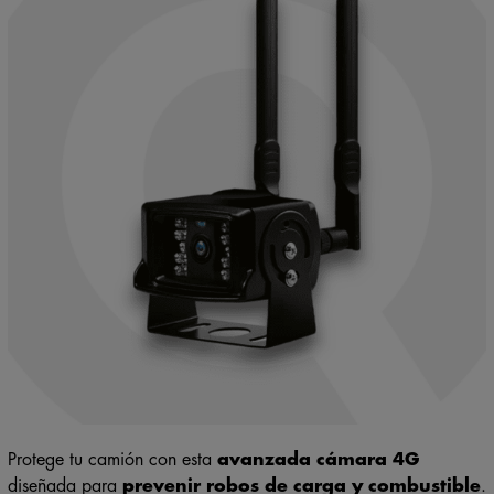
Protege tu camión con esta
avanzada cámara 4G
diseñada para
prevenir
robos de carga y combustible
.
Con lente
gran angular
,
visión nocturna
invisible y