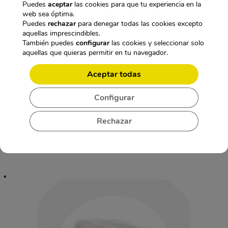
Puedes
aceptar
las cookies para que tu experiencia en la
web sea óptima.
Puedes
rechazar
para denegar todas las cookies excepto
aquellas imprescindibles.
También puedes
configurar
las cookies y seleccionar solo
aquellas que quieras permitir en tu navegador.
Aceptar todas
PRODUCTO
OFERTA
CÁMARA DE SEGURIDAD MOTORIZADA CON
EN
FUNCIONES AVANZADAS
OFERTA
Configurar
El
El
199,95
€
99,95
€
IVA incl.
precio
precio
Rechazar
original
actual
Añadir al carrito
era:
es:
199,95€.
99,95€.