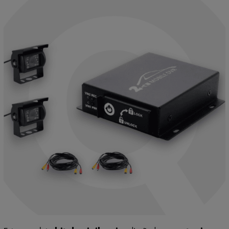
Este completo
kit de vigilancia
, diseñado
para taxis,