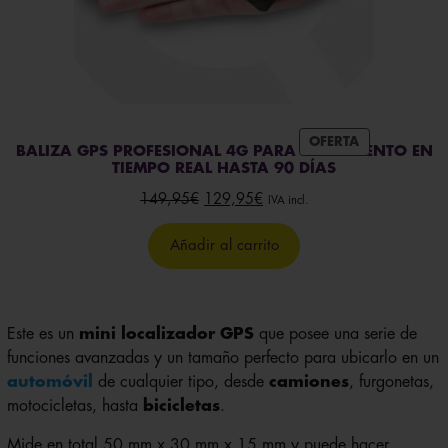
PRODUCTO
OFERTA
BALIZA GPS PROFESIONAL 4G PARA SEGUIMIENTO EN
EN
TIEMPO REAL HASTA 90 DÍAS
OFERTA
El
El
149,95
€
129,95
€
IVA incl.
precio
precio
original
actual
Añadir al carrito
era:
es:
149,95€.
129,95€.
Este es un
mini localizador GPS
que posee una serie de
funciones avanzadas y un tamaño perfecto para ubicarlo en un
automóvil
de cualquier tipo, desde
camiones
, furgonetas,
motocicletas, hasta
bicicletas
.
Mide en total 50 mm x 30 mm x 15 mm y puede hacer