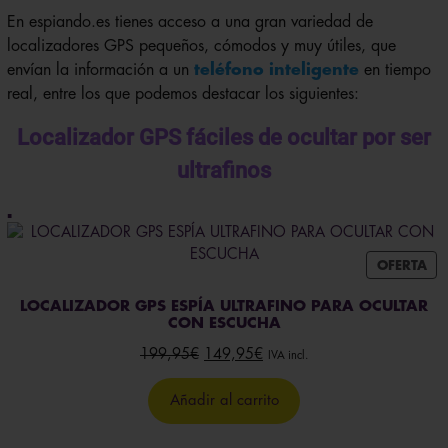
En espiando.es tienes acceso a una gran variedad de
localizadores GPS pequeños, cómodos y muy útiles, que
envían la información a un
teléfono inteligente
en tiempo
real, entre los que podemos destacar los siguientes:
Localizador GPS fáciles de ocultar por ser
ultrafinos
PR
OFERTA
EN
OF
LOCALIZADOR GPS ESPÍA ULTRAFINO PARA OCULTAR
CON ESCUCHA
El
El
199,95
€
149,95
€
IVA incl.
precio
precio
original
actual
Añadir al carrito
era:
es:
199,95€.
149,95€.