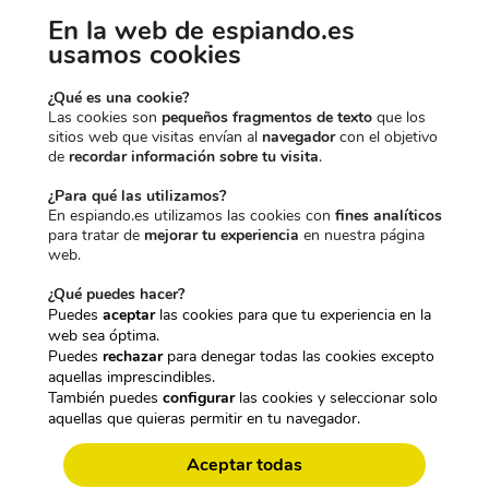
En la web de espiando.es
familiares conocer todo el tiempo el lugar en que ellos se
HAS CONSEGUIDO UN
usamos cookies
encuentran, de manera remota.
10% EXTRA DE
Trabaja por medio de una tarjeta SIM perteneciente a
¿Qué es una cookie?
Las cookies son
pequeños fragmentos de texto
que los
cualquier compañía y con el código PIN desactivado
sitios web que visitas envían al
navegador
con el objetivo
previamente. La transmisión de los datos al teléfono móvil o
DESCUENTO
de
recordar información sobre tu visita
.
una plataforma la hace a través de GPRS.
¿Para qué las utilizamos?
Entre sus funciones destaca el seguimiento continuo del equipo,
En espiando.es utilizamos las cookies con
fines analíticos
para tratar de
mejorar tu experiencia
en nuestra página
utilizando un sistema de doble localización que combina GPS
Para desbloquearlo, dinos qué te
web.
y GSM/GPRS, por lo que la precisión de los datos es bastante
interesa más:
elevada. Incluso hace un registro del historial de seguimiento
¿Qué puedes hacer?
Puedes
aceptar
las cookies para que tu experiencia en la
que almacena en la plataforma.
web sea óptima.
CÁMARAS DISCRETAS
Puedes
rechazar
para denegar todas las cookies excepto
Viene con un detector de movimiento que envía una
aquellas imprescindibles.
notificación cuando siente algún tipo de vibración, así como al
También puedes
configurar
las cookies y seleccionar solo
pasar el límite de velocidad previamente configurado. También
aquellas que quieras permitir en tu navegador.
GRABADORAS OCULTAS
avisa cuando su nivel de batería es bajo y se puede mantener
Aceptar todas
en modo stand by siempre que no detecte vibración o