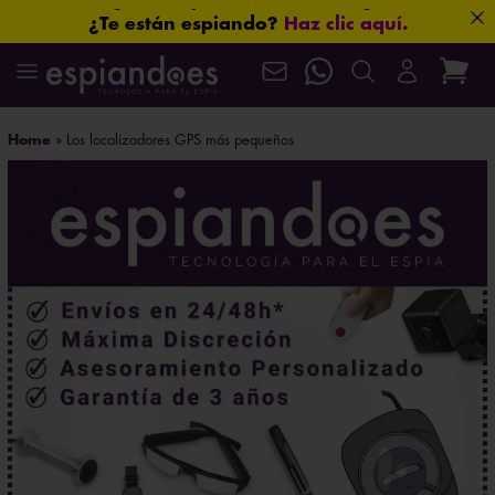
¿Te están espiando?
Haz clic aquí.
Mira nuestros productos en acción en el
canal oficial de YouTube
.
Localiza en segundos.
Haz clic aquí.
Protección total para tus conversaciones.
Haz clic aquí.
Home
»
Los localizadores GPS más pequeños
Tamaño mini. Prestaciones de gigante.
Haz clic aquí.
Máxima confidencialidad: paquetes neutros que
protegen su privacidad
Mira sin ser visto.
Haz clic aquí.
¿Necesitas asesoramiento especializado?
Habla ahora
con nuestros expertos.
¿Y si ya te están vigilando?
Haz clic aquí.
¿Seguro que no hablan de ti?
Haz clic aquí.
Que no se te escape nada.
Haz clic aquí.
La ubicación nunca miente.
Haz clic aquí.
Algunas imágenes lo cambian todo.
Haz clic aquí.
Envío gratuito en pedidos superiores a 60 €