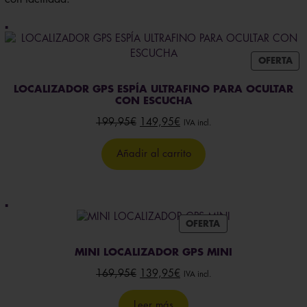
PR
OFERTA
EN
OF
LOCALIZADOR GPS ESPÍA ULTRAFINO PARA OCULTAR
CON ESCUCHA
El
El
199,95
€
149,95
€
IVA incl.
precio
precio
original
actual
Añadir al carrito
era:
es:
199,95€.
149,95€.
PRODUCTO
OFERTA
EN
OFERTA
MINI LOCALIZADOR GPS MINI
El
El
169,95
€
139,95
€
IVA incl.
precio
precio
original
actual
Leer más