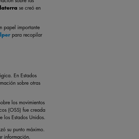
rmación sobre las
laterra
se creó en
un papel importante
lper
para recopilar
lógica. En Estados
rmación sobre otras
sobre los movimientos
gicos (OSS) fue creada
e los Estados Unidos.
anzó su punto máximo.
r información.