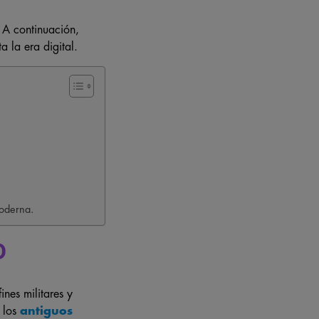
 A continuación,
a la era digital.
moderna.
D
nes militares y
e los
antiguos