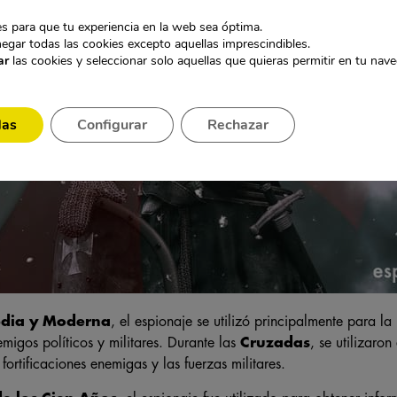
s para que tu experiencia en la web sea óptima.
egar todas las cookies excepto aquellas imprescindibles.
ar
las cookies y seleccionar solo aquellas que quieras permitir en tu nav
das
Configurar
Rechazar
dia y Moderna
, el espionaje se utilizó principalmente para la
migos políticos y militares. Durante las
Cruzadas
, se utilizaro
fortificaciones enemigas y las fuerzas militares.