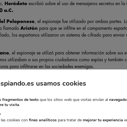
lo,
Heródoto
escribió sobre el uso de mensajeros secretos en la
0 a.C.
del Peloponeso
, el espionaje fue utilizado por ambas partes. L
ía llamado
Aristón
para que se infiltre en el campamento espart
 lado, los espartanos utilizaron un sistema de cifrado para enviar
mano
, el espionaje se utilizó para obtener información sobre sus
manos utilizaban a sus propios ciudadanos como espías y también 
turas para infiltrarse en las sociedades enemigas.
PIONAJE EN LA EDAD MEDIA Y M
espiando.es usamos cookies
 fragmentos de texto
que los sitios web que visitas envían al
navegado
e tu visita
.
?
 las cookies con
fines analíticos
para tratar de
mejorar tu experiencia
en