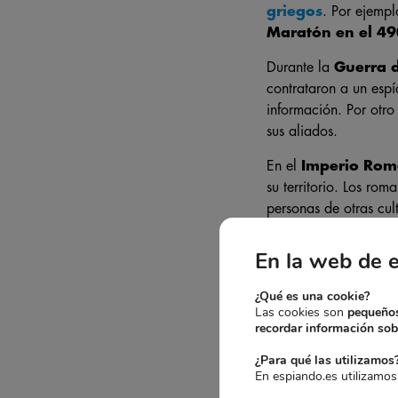
griegos
. Por ejemp
Maratón en el 49
Durante la
Guerra 
contrataron a un esp
información. Por otro
sus aliados.
En el
Imperio Ro
su territorio. Los ro
personas de otras cul
EL ES
En la web de 
¿Qué es una cookie?
Las cookies son
pequeños
recordar información sobr
¿Para qué las utilizamos
En espiando.es utilizamos