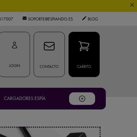
0
417007
SOPORTE@ESPIANDO.ES
BLOG
os expertos.
privacidad
.
LOGIN
CONTACTO
CARRITO
ouTube
.
CARGADORES ESPÍA