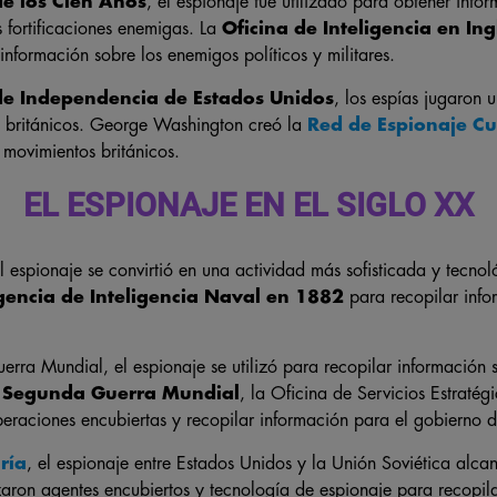
e los Cien Años
, el espionaje fue utilizado para obtener info
as fortificaciones enemigas. La
Oficina de Inteligencia en Ing
nformación sobre los enemigos políticos y militares.
de Independencia de Estados Unidos
, los espías jugaron 
os británicos. George Washington creó la
Red de Espionaje Cu
 movimientos británicos.
EL ESPIONAJE EN EL SIGLO XX
el espionaje se convirtió en una actividad más sofisticada y tecno
encia de Inteligencia Naval en 1882
para recopilar info
erra Mundial, el espionaje se utilizó para recopilar información 
a
Segunda Guerra Mundial
, la Oficina de Servicios Estraté
eraciones encubiertas y recopilar información para el gobierno d
ría
, el espionaje entre Estados Unidos y la Unión Soviética alc
aron agentes encubiertos y tecnología de espionaje para recopila