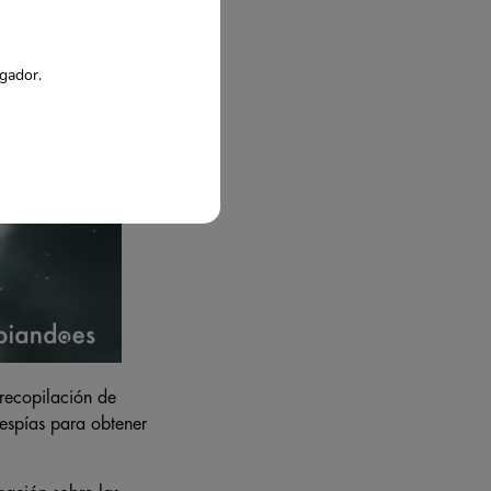
egador.
 recopilación de
n espías para obtener