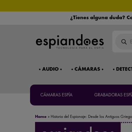
¿Tienes alguna duda? Co
¿Necesitas 
Máxima co
Búsqued
de
product
AUDIO
CÁMARAS
DETEC
Mira 
CÁMARAS ESPÍA
GRABADORAS ESPÍ
Home
»
Historia del Espionaje: Desde los Antiguos Griegos