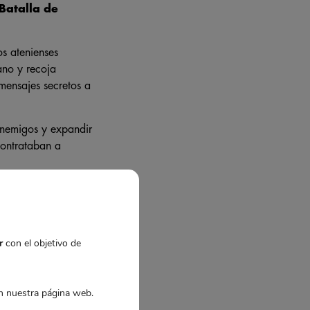
Batalla de
os atenienses
ano y recoja
 mensajes secretos a
 enemigos y expandir
contrataban a
ODERNA
r
con el objetivo de
 nuestra página web.