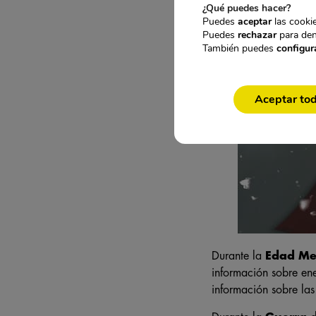
¿Qué puedes hacer?
Puedes
aceptar
las cookie
Puedes
rechazar
para den
También puedes
configur
Aceptar to
Durante la
Edad Me
información sobre ene
información sobre las 