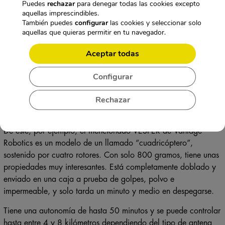
Puedes
rechazar
para denegar todas las cookies excepto
aquellas imprescindibles.
También puedes
configurar
las cookies y seleccionar solo
aquellas que quieras permitir en tu navegador.
Si se usa Raven, las tropas pueden ver el otro lado de la
montaña, ahora imaginemos a un sargento inmerso en estrés en
Aceptar todas
una batalla urbana, conduce su pelotón por la calle. La
pregunta ahora es: ¿qué nos espera a la vuelta de la esquina?
Configurar
Para solucionar este y muchos otros problemas han surgido los
“nano-drones”, que son de menor tamaño, pero también tienen
Rechazar
una amplia gama de aplicaciones.
De este, por ejemplo, el mencionado VESPER de Vantage
Robotics es un modelo de un llamado “cuadricóptero”,
sostenido por cuatro rotores. Con solo 800 gramos, tiene unas
propiedades muy interesantes. Está completamente doblado y
enviado en una caja a prueba de golpes, polvo e
impermeable, y solo tarda un minuto y medio en despegarse.
Tiene una autonomía de hasta 50 minutos y se puede controlar
hasta entre 4 y 8 kilómetros dependiendo del tipo de antena