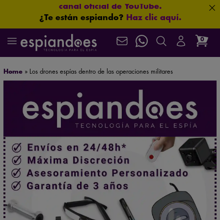
¿Te están espiando?
Haz clic aquí.
La ubicación nunca miente.
Haz clic aquí.
Que no se te escape nada.
Haz clic aquí.
0
¿Necesitas asesoramiento especializado?
Habla ahora
con nuestros expertos.
Algunas imágenes lo cambian todo.
Home
»
Los drones espías dentro de las operaciones militares
Haz clic aquí.
Localiza en segundos.
Haz clic aquí.
Asistencia postventa garantizada de por vida
¿Y si ya te están vigilando?
Haz clic aquí.
Máxima confidencialidad: paquetes neutros que
protegen su privacidad
Mira sin ser visto.
Haz clic aquí.
Protección total para tus conversaciones.
Haz clic aquí.
Más seguridad para ti: 3 años de garantía.
Aprueba cualquier examen.
Haz clic aquí.
Tamaño mini. Prestaciones de gigante.
Haz clic aquí.
Envío gratuito en pedidos superiores a 60 €