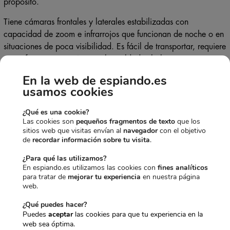
propósito.
Tiene cámaras frontales y laterales estabilizadas con
capacidad de zoom e infrarrojos que funcionan de noche o en
situaciones de poca visibilidad. Es fácil de transportar, requiere
una infraestructura mínima y los soldados lo lanzan
manualmente.
En la web de espiando.es
usamos cookies
Su propulsión es alimentada por un pequeño motor eléctrico,
muy silencioso y alimentado por baterías. Tiene un modo de
¿Qué es una cookie?
navegación y aterrizaje automático, que es muy fácil de
Las cookies son
pequeños fragmentos de texto
que los
operar. El Raven cuesta unos 25.000 dólares cada uno, pero
sitios web que visitas envían al
navegador
con el objetivo
de
recordar información sobre tu visita
.
el coste del sistema completo, incluido el avión, la estación de
control, las cámaras, etc., es de unos 300.000 dólares. Se
¿Para qué las utilizamos?
han entregado casi 20.000 en todo el mundo, lo que lo
En espiando.es utilizamos las cookies con
fines analíticos
para tratar de
mejorar tu experiencia
en nuestra página
convierte en el dron más utilizado.
web.
INCLUSO MÁS PEQUEÑO
¿Qué puedes hacer?
Puedes
aceptar
las cookies para que tu experiencia en la
web sea óptima.