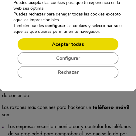
Puedes
aceptar
las cookies para que tu experiencia en la
web sea óptima.
Puedes
rechazar
para denegar todas las cookies excepto
aquellas imprescindibles.
También puedes
configurar
las cookies y seleccionar solo
aquellas que quieras permitir en tu navegador.
Aceptar todas
Configurar
El
cracking
o el hackeo
es un término utilizado para
referirse a personas que vulneran la seguridad de un dispositivo
Rechazar
de manera ilícita. Es una forma de espiar cualquier
teléfono
móvil
muy eficaz sin importar el modelo del dispositivo. Es
decir el cracking es una alternativa para acceder a todo tipo
de contenido.
Las razones más comunes para hackear un
teléfono móvil
son:
Las empresas necesitan monitorear y controlar los teléfonos
de su propiedad para comprobar el uso que se le da por