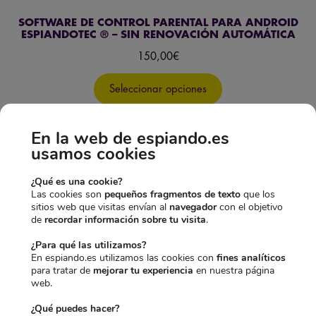
SOFTWARE DE CONTROL PARENTAL PARA ANDROID
ESPIANDOTEC ® – SIN RENOVACIÓN AUTOMÁTICA
150,00
€
Seleccionar opciones
En la web de espiando.es
usamos cookies
ESPIAR EL MÓVIL CON
¿Qué es una cookie?
HERRAMIENTAS DE “CRACKING”
Las cookies son
pequeños fragmentos de texto
que los
sitios web que visitas envían al
navegador
con el objetivo
de
recordar información sobre tu visita
.
¿Para qué las utilizamos?
En espiando.es utilizamos las cookies con
fines analíticos
para tratar de
mejorar tu experiencia
en nuestra página
web.
¿Qué puedes hacer?