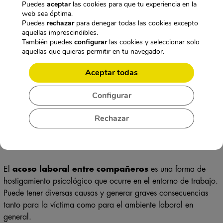
Puedes
aceptar
las cookies para que tu experiencia en la
web sea óptima.
En ese caso, es importante buscar apoyo y asesoramiento para
Puedes
rechazar
para denegar todas las cookies excepto
evaluar tus opciones legales y proteger tus derechos en el
aquellas imprescindibles.
También puedes
configurar
las cookies y seleccionar solo
entorno laboral.
aquellas que quieras permitir en tu navegador.
Recuerda que el acoso laboral no debe ser tolerado y existen
Aceptar todas
recursos disponibles para ayudarte a enfrentarlo.
ACOSO LABORAL ENTRE
Configurar
COMPAÑEROS: CAUSAS Y
Rechazar
CONSECUENCIAS
El
acoso laboral entre compañeros
es una forma de
hostigamiento psicológico que ocurre en el entorno de trabajo.
Puede tener diversas causas y generar graves consecuencias
tanto para la víctima como para el ambiente laboral en
general.