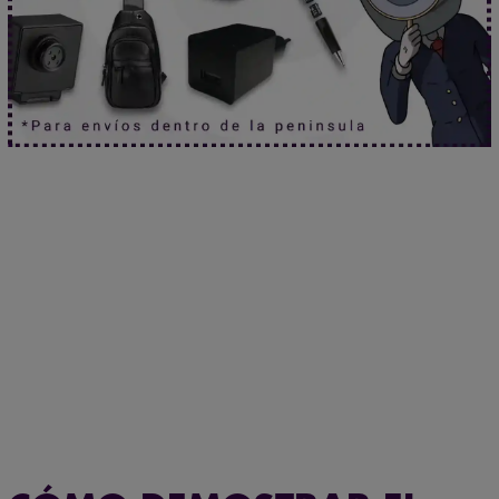
Que no se te escape nada.
Haz clic aquí.
Mira sin ser visto.
Haz clic aquí.
¿Y si ya te están vigilando?
Haz clic aquí.