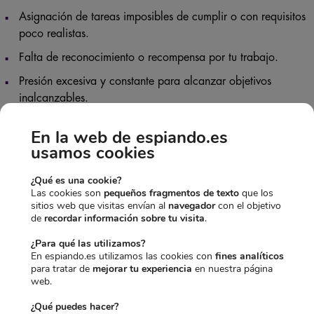
Asignación de tareas imposibles de cumplir o con requisitos
poco realistas.
Falta de reconocimiento o recompensa por tu trabajo.
Presión excesiva y constante para alcanzar objetivos
inalcanzables.
Intimidación física o verbal por parte de tus compañeros o
En la web de espiando.es
superiores.
usamos cookies
Creación y difusión de rumores o mentiras sobre ti con el
propósito de perjudicarte.
¿Qué es una cookie?
Las cookies son
pequeños fragmentos de texto
que los
Manipulación o toma de crédito por tus ideas o logros por
sitios web que visitas envían al
navegador
con el objetivo
de
recordar información sobre tu visita
.
parte de otros.
¿Para qué las utilizamos?
Constante monitorización y vigilancia de tu desempeño
En espiando.es utilizamos las cookies con
fines analíticos
laboral sin motivos justificados.
para tratar de
mejorar tu experiencia
en nuestra página
web.
Si te identificas con varios de estos síntomas, es posible que
¿Qué puedes hacer?
estés siendo
víctima de acoso laboral
.