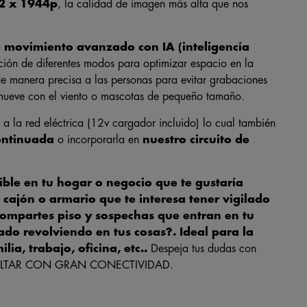
92 x 1944p
, la calidad de imagen más alta que nos
e movimiento avanzado con IA (inteligencía
ción de diferentes modos para optimizar espacio en la
e manera precisa a las personas para evitar grabaciones
 mueve con el viento o mascotas de pequeño tamaño.
 a la red eléctrica (12v cargador incluido) lo cual también
continuada
o incorporarla en
nuestro circuito de
ible en tu hogar o negocio que te gustaría
 cajón o armario que te interesa tener vigilado
ompartes piso y sospechas que entran en tu
ado revolviendo en tus cosas?. Ideal para la
ia, trabajo, oficina, etc..
Despeja tus dudas con
CULTAR CON GRAN CONECTIVIDAD.