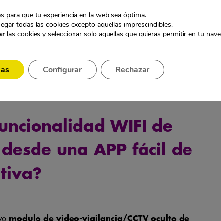
s para que tu experiencia en la web sea óptima.
 OCULTA QUE PODREMOS
egar todas las cookies excepto aquellas imprescindibles.
ar
las cookies y seleccionar solo aquellas que quieras permitir en tu nav
O SISTEMA CABLEADO DE
 CCTV DE MANERA
das
Configurar
Rechazar
funcionalidad WIFI de
 desde una APP fácil de
itiva?
evo
modulo de video-vigilancia/CCTV oculto de