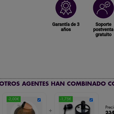
Garantía de 3
Soporte
años
postventa
gratuito
 OTROS AGENTES HAN COMBINADO C
-2,00€
-1,75€
Preci
+
+
234