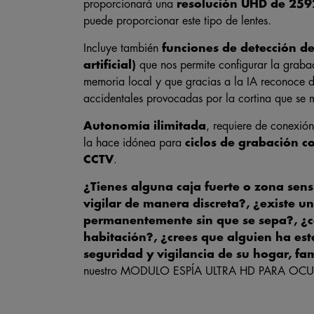
proporcionará una
resolución UHD de 25
puede proporcionar este tipo de lentes.
Incluye también
funciones de detección d
artificial)
que nos permite configurar la graba
memoria local y que gracias a la IA reconoce d
accidentales provocadas por la cortina que se
Autonomía ilimitada
, requiere de conexión
la hace idónea para
ciclos de grabación 
CCTV
.
¿Tienes alguna caja fuerte o zona sens
vigilar de manera discreta?, ¿existe un
permanentemente sin que se sepa?, ¿c
habitación?, ¿crees que alguien ha est
seguridad y vigilancia de su hogar, famil
nuestro MODULO ESPÍA ULTRA HD PARA O