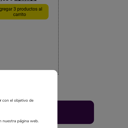
gregar 3 productos al
carrito
r
con el objetivo de
DAD
 nuestra página web.