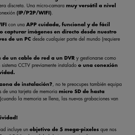
era discreta. Una micro-camara
muy versátil a nivel
conexión
(IP/P2P/WIFI)
.
IFI
con una
APP cuidada, funcional y de fácil
r o capturar imágenes en directo desde nuestro
aves de un PC
desde cualquier parte del mundo (requiere
s de un cable de red a un DVR
y gestionarse como
 sistema CCTV previamente instalado
o una conexión
ividad.
zona de instalación?
, no te preocupes también equipa
s de una tarjeta de memoria
micro SD de hasta
(cuando la memoria se llena, las nuevas grabaciones van
tividad!
dad incluye un
objetivo de 5 mega-pixeles
que nos