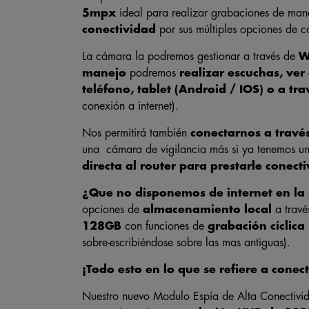
5mpx
ideal para realizar grabaciones de man
conectividad
por sus múltiples opciones de 
La cámara la podremos gestionar a través de
W
manejo
podremos
realizar escuchas, ve
teléfono, tablet (Android / IOS) o a tr
conexión a internet).
Nos permitirá también
conectarnos a travé
una cámara de vigilancia más si ya tenemos un
directa al router para prestarle conect
¿Que no disponemos de internet en la 
opciones de
almacenamiento local
a travé
128GB
con funciones de
grabación cíclica
sobre-escribiéndose sobre las mas antiguas).
¡Todo esto en lo que se refiere a conec
Nuestro nuevo Modulo Espía de Alta Conectivi