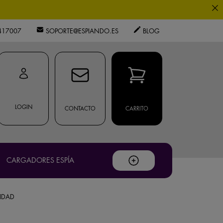
0
417007
SOPORTE@ESPIANDO.ES
BLOG
.
os expertos.
LOGIN
CONTACTO
CARRITO
privacidad
ouTube
.
CARGADORES ESPÍA
IDAD