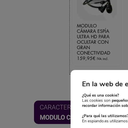
MODULO
CÁMARA ESPÍA
ULTRA HD PARA
OCULTAR CON
GRAN
CONECTIVIDAD
159,95
€
IVA incl.
En la web de 
¿Qué es una cookie?
Las cookies son
pequeños
recordar información sobr
CARACTERÍSTICAS TÉCNICAS:
¿Para qué las utilizamos
MODULO CÁMARA ESPÍA ULTR
En espiando.es utilizamos