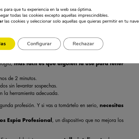
s para que tu experiencia en la web sea óptima.
egar todas las cookies excepto aquellas imprescindibles.
ar
las cookies y seleccionar solo aquellas que quieras permitir en tu nav
ebería.”
das
Configurar
Rechazar
taller.”
stás solo.
ología,
más fácil es que alguien la use para tener
nos de 2 minutos.
os sin levantar sospechas.
n la herramienta adecuada.
gunda profesión. Y si vas a tomártelo en serio,
necesitas
vos Espía Profesional
, un dispositivo que no mejora los