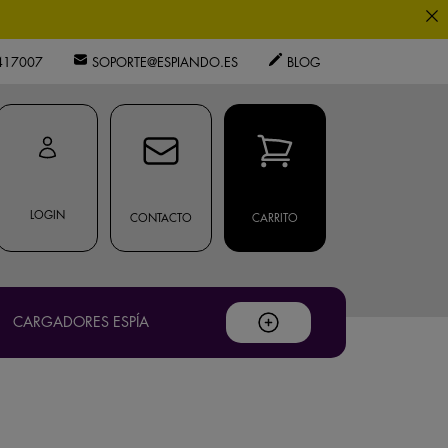
0
417007
SOPORTE@ESPIANDO.ES
BLOG
.
privacidad
ouTube
.
LOGIN
CONTACTO
CARRITO
os expertos.
CARGADORES ESPÍA