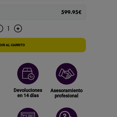
599.95
€
DETECTOR
+
-
RF
DE
DISPOSITIVOS
IR AL CARRITO
ESPÍA
PROFESIONAL
cantidad
Devoluciones
Asesoramiento
en 14 días
profesional