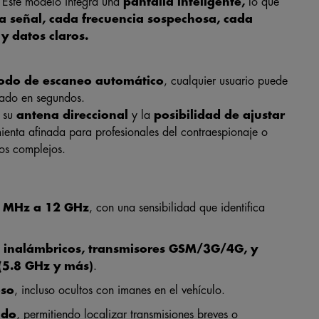
o. Este modelo integra una
pantalla inteligente,
lo que
a señal, cada frecuencia sospechosa, cada
y datos claros.
do de escaneo automático
, cualquier usuario puede
rado en segundos.
, su
antena direccional
y la
posibilidad de ajustar
ienta afinada para profesionales del contraespionaje o
tos complejos.
1 MHz a 12 GHz
, con una sensibilidad que identifica
s inalámbricos, transmisores GSM/3G/4G, y
(5.8 GHz y más)
.
oso
, incluso ocultos con imanes en el vehículo.
ndo
, permitiendo localizar transmisiones breves o