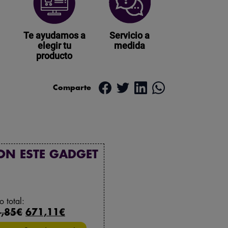
Te ayudamos a
Servicio a
elegir tu
medida
producto
Comparte
ON ESTE GADGET
o total:
,85€
671,11€