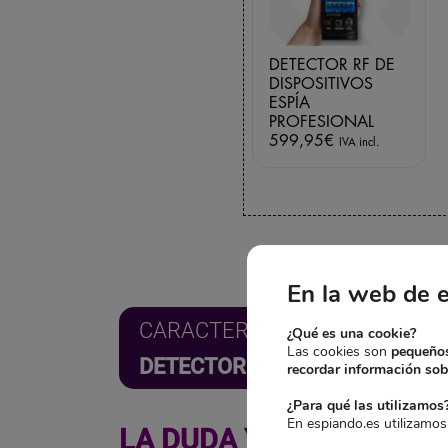
DETECTOR RF DE
DISPOSITIVOS
ESPÍA
PROFESIONAL
599,95
€
IVA incl.
En la web de 
CARACTERÍSTICAS TÉCNICAS:
¿Qué es una cookie?
Las cookies son
pequeños
DETECTOR RF DE DISPOSITIVO
recordar información sobr
¿Para qué las utilizamos
En espiando.es utilizamos
LA DUDA YA NO TE PROTE