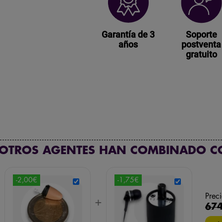
Garantía de 3
Soporte
años
postventa
gratuito
 OTROS AGENTES HAN COMBINADO C
-2,00€
-1,75€
Preci
+
+
674