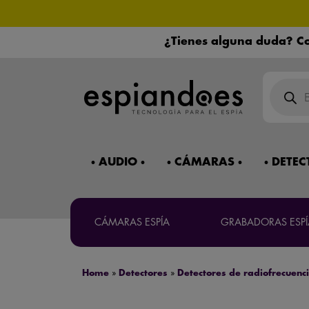
¿Tienes alguna duda? Co
Máxima co
Búsqued
de
product
Mira 
AUDIO
CÁMARAS
DETEC
¿Necesitas 
CÁMARAS ESPÍA
GRABADORAS ESPÍ
Home
»
Detectores
»
Detectores de radiofrecuenc