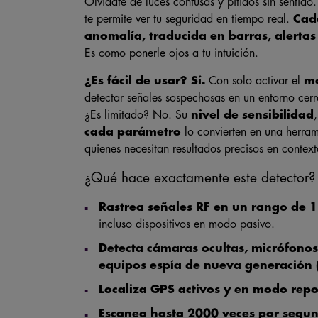
Olvídate de luces confusas y pitidos sin sentid
te permite ver tu seguridad en tiempo real.
Cad
anomalía, traducida en barras, alertas 
Es como ponerle ojos a tu intuición.
¿Es fácil de usar? Sí.
Con solo activar el
mo
detectar señales sospechosas en un entorno cer
¿Es limitado? No. Su
nivel de sensibilidad
cada parámetro
lo convierten en una herram
quienes necesitan resultados precisos en contex
¿Qué hace exactamente este detector?
Rastrea señales RF en un rango de 
incluso dispositivos en modo pasivo.
Detecta cámaras ocultas, micrófono
equipos espía de nueva generación 
Localiza GPS activos y en modo rep
Escanea hasta 2000 veces por segu