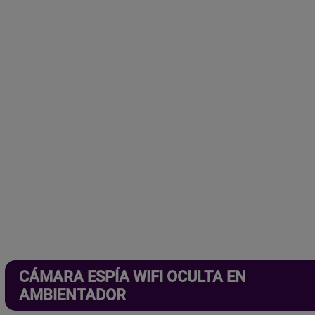
Más seguridad para ti: 3 años de garantía.
Localiza en segundos.
Haz clic aquí.
Aprueba cualquier examen.
Haz clic aquí.
CÁMARA ESPÍA WIFI OCULTA EN
AMBIENTADOR