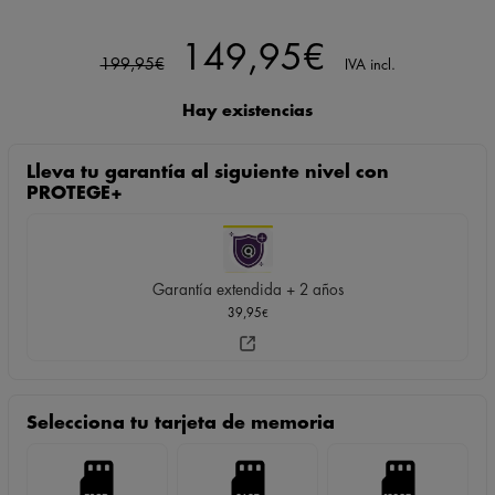
El
El
149,95
€
199,95
€
IVA incl.
precio
precio
Hay existencias
original
actual
Lleva tu garantía al siguiente nivel con
era:
es:
PROTEGE+
199,95€.
149,95€.
Garantía extendida + 2 años
39,95
€
Selecciona tu tarjeta de memoria