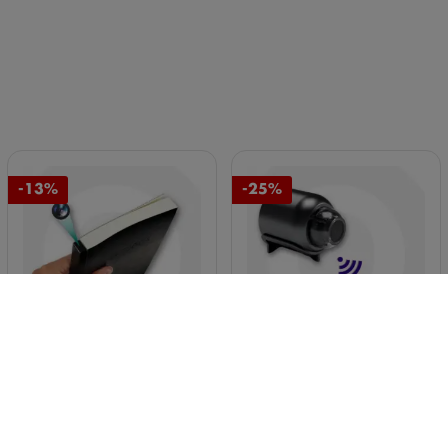
-13%
-25%
CÁMARA DE
MINI CÁMARA
VIGILANCIA
COMPACTA 720P USB
CAMUFLADA EN
CON CONEXIÓN WIFI Y
CUADERNO CON
ACCESO MULTIUSUARIO