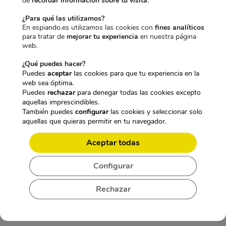
de
recordar información sobre tu visita
.
l
e
r
2
r
1
e
s
a
8
a
4
¿Para qué las utilizamos?
r
:
:
,
:
,
En espiando.es utilizamos las cookies con
fines analíticos
a
1
2
4
1
2
para tratar de
mejorar tu experiencia
en nuestra página
:
4
9
5
4
0
web.
1
9
,
€
,
€
¿Qué puedes hacer?
9
,
9
.
9
.
Puedes
aceptar
las cookies para que tu experiencia en la
9
9
5
5
web sea óptima.
,
5
€
€
Puedes
rechazar
para denegar todas las cookies excepto
9
€
.
.
aquellas imprescindibles.
5
.
También puedes
configurar
las cookies y seleccionar solo
€
CARACTERÍSTICAS TÉCNICAS:
aquellas que quieras permitir en tu navegador.
.
CÁMARA ESPÍA WIFI OCULTA EN
Aceptar todas
AMBIENTADOR
Configurar
Rechazar