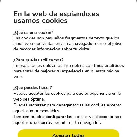
-10,00€
-1,50€
-3,40€
En la web de espiando.es
usamos cookies
¿Qué es una cookie?
Las cookies son
pequeños fragmentos de texto
que los
sitios web que visitas envían al
navegador
con el objetivo
de
recordar información sobre tu visita
.
CARGADOR
MEMORIA
MICRÓFONO
ESPÍA PREMIUM
128GB
GSM ESPÍA
¿Para qué las utilizamos?
E
E
E
E
CON CÁMARA
29,95
€
28,45
€
67,95
€
64,55
€
En espiando.es utilizamos las cookies con
fines analíticos
l
l
l
l
WIFI
IVA incl.
IVA incl.
para tratar de
mejorar tu experiencia
en nuestra página
E
p
p
p
p
149,95
€
web.
l
E
r
r
r
r
139,95
€
IVA incl.
p
l
e
e
e
e
¿Qué puedes hacer?
r
p
c
c
c
c
Puedes
aceptar
las cookies para que tu experiencia en la
e
r
i
i
i
i
web sea óptima.
Precio total:
c
e
o
o
o
o
Puedes
rechazar
para denegar todas las cookies excepto
247,85€
i
c
232,95€
o
a
o
a
aquellas imprescindibles.
o
i
r
c
r
c
También puedes
configurar
las cookies y seleccionar solo
Agregar 3 productos al
o
o
i
t
i
t
aquellas que quieras permitir en tu navegador.
carrito
r
a
g
u
g
u
i
c
i
a
i
a
Aceptar todas