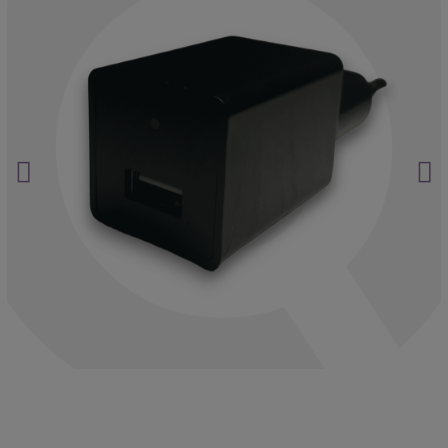
Haz clic aquí.
¿Seguro que no hablan de ti?
Haz clic aquí.
¿Y si ya te están vigilando?
Haz clic aquí.