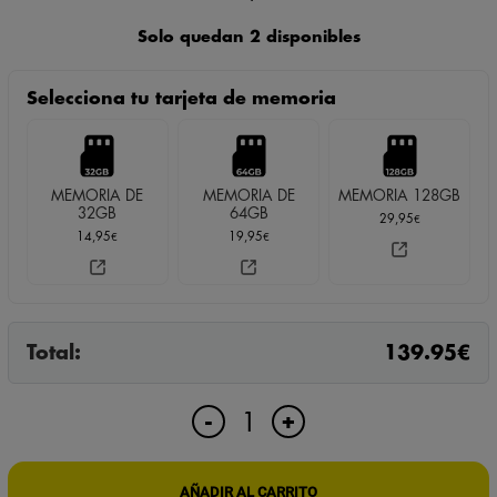
139,95
€
149,95
€
IVA incl.
precio
precio
Solo quedan 2 disponibles
original
actual
Selecciona tu tarjeta de memoria
era:
es:
149,95€.
139,95€.
MEMORIA DE
MEMORIA DE
MEMORIA 128GB
32GB
64GB
29,95
€
14,95
19,95
€
€
Total:
139.95
€
CARGADOR
+
-
ESPÍA
PREMIUM
CON