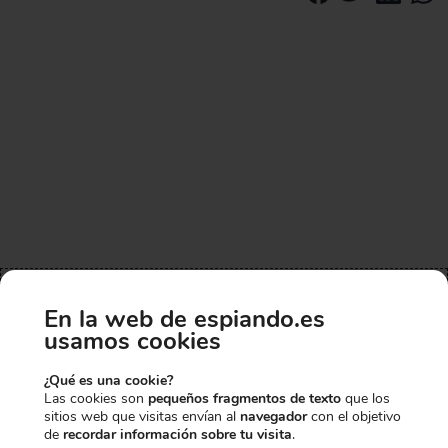
ARTÍCULOS QUE OTROS AGENTES
En la web de espiando.es
HAS CONSEGUIDO UN
HAN COMBINADO CON ESTE
usamos cookies
GADGET
10% EXTRA DE
¿Qué es una cookie?
-30,00€
-1,50€
-6,50€
Las cookies son
pequeños fragmentos de texto
que los
sitios web que visitas envían al
navegador
con el objetivo
DESCUENTO
de
recordar información sobre tu visita
.