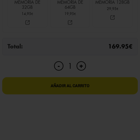
MEMORIA DE
MEMORIA DE
MEMORIA 128GB
32GB
64GB
29,95
€
14,95
19,95
€
€
Total:
169.95
€
ENCHUFE
+
-
DOBLE
CON
CÁMARA
AÑADIR AL CARRITO
ESPÍA
WIFI
cantidad