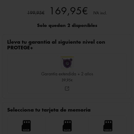
El
El
169,95
€
199,95
€
IVA incl.
precio
precio
Solo quedan 2 disponibles
original
actual
Lleva tu garantía al siguiente nivel con
era:
es:
PROTEGE+
199,95€.
169,95€.
Garantía extendida + 2 años
39,95
€
Selecciona tu tarjeta de memoria