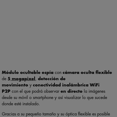
Módulo ocultable espía
con
cámara oculta flexible
de
5
megapixel
,
detección de
movimiento
y
conectividad inalámbrica WiFi
P2P
con el que podrá observar
en directo
la imágenes
desde su móvil o smartphone y así visualizar lo que sucede
donde esté instalado.
Gracias a su pequeño tamaño y su óptica flexible es posible