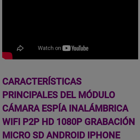
CARACTERÍSTICAS
PRINCIPALES DEL MÓDULO
CÁMARA ESPÍA INALÁMBRICA
WIFI P2P HD 1080P GRABACIÓN
MICRO SD ANDROID IPHONE