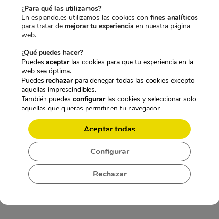
r
r
l
E
GRABACIÓN
189,95
€
IVA incl.
¿Para qué las utilizamos?
e
e
p
l
MICRO SD
En espiando.es utilizamos las cookies con
fines analíticos
c
c
r
p
ANDROID
para tratar de
mejorar tu experiencia
en nuestra página
i
i
e
r
IPHONE
web.
o
o
c
e
139,95
€
IVA incl.
o
a
i
c
¿Qué puedes hacer?
r
c
o
i
Puedes
aceptar
las cookies para que tu experiencia en la
i
t
o
o
web sea óptima.
Precio total:
g
u
r
a
Puedes
rechazar
para denegar todas las cookies excepto
369,85€
358,35€
i
a
i
c
aquellas imprescindibles.
n
l
g
t
También puedes
configurar
las cookies y seleccionar solo
Agregar 3 productos al
a
e
i
u
aquellas que quieras permitir en tu navegador.
carrito
l
s
n
a
e
:
a
l
Aceptar todas
r
2
l
e
a
8
e
s
Configurar
:
,
r
:
2
4
a
1
9
5
:
8
Rechazar
,
€
1
9
9
.
9
,
5
9
9
€
,
5
.
9
€