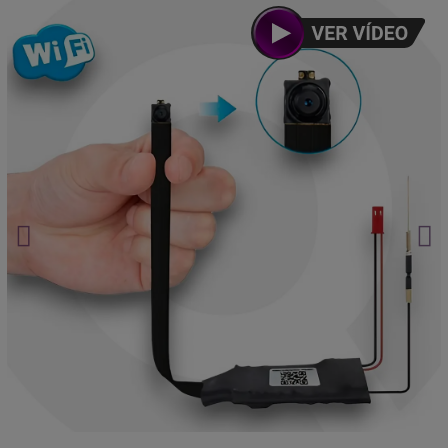
Aprueba cualquier examen.
Haz clic aquí.
¿Seguro que no hablan de ti?
Haz clic aquí.
Mira sin ser visto.
Haz clic aquí.