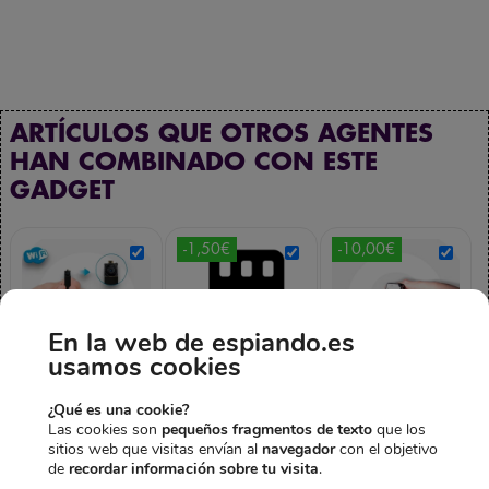
ARTÍCULOS QUE OTROS AGENTES
HAN COMBINADO CON ESTE
GADGET
-1,50€
-10,00€
En la web de espiando.es
usamos cookies
MÓDULO
MEMORIA
MICRÓFONO
¿Qué es una cookie?
CÁMARA ESPÍA
128GB
ESPÍA WIFI
Las cookies son
pequeños fragmentos de texto
que los
E
E
INALÁMBRICA
29,95
€
28,45
€
CON
sitios web que visitas envían al
navegador
con el objetivo
l
l
WIFI P2P HD
GRABADORA
IVA incl.
de
recordar información sobre tu visita
.
p
p
E
1080P
199,95
€