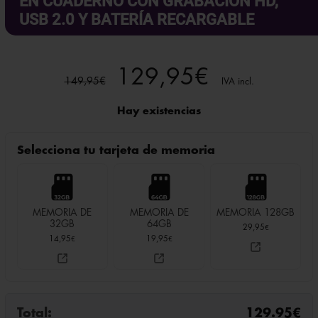
USB 2.0 Y BATERÍA RECARGABLE
El
El
129,95
€
149,95
€
IVA incl.
precio
precio
Hay existencias
original
actual
Selecciona tu tarjeta de memoria
era:
es:
149,95€.
129,95€.
MEMORIA DE
MEMORIA DE
MEMORIA 128GB
32GB
64GB
29,95
€
14,95
19,95
€
€
Total:
129.95
€