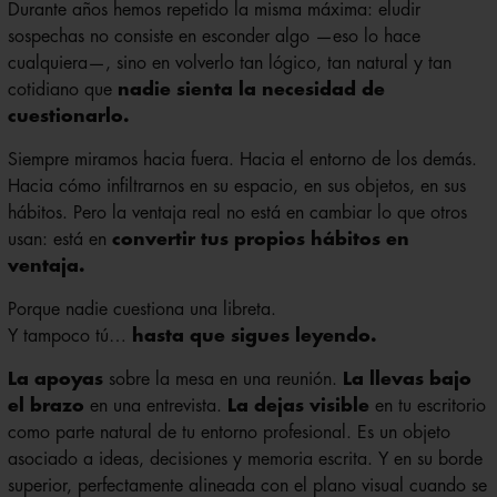
sospechas no consiste en esconder algo —eso lo hace
cualquiera—, sino en volverlo tan lógico, tan natural y tan
cotidiano que
nadie sienta la necesidad de
cuestionarlo.
Siempre miramos hacia fuera. Hacia el entorno de los demás.
Hacia cómo infiltrarnos en su espacio, en sus objetos, en sus
hábitos. Pero la ventaja real no está en cambiar lo que otros
usan: está en
convertir tus propios hábitos en
ventaja.
Porque nadie cuestiona una libreta.
Y tampoco tú…
hasta que sigues leyendo.
La apoyas
sobre la mesa en una reunión.
La llevas bajo
el brazo
en una entrevista.
La dejas visible
en tu escritorio
como parte natural de tu entorno profesional. Es un objeto
asociado a ideas, decisiones y memoria escrita. Y en su borde
superior, perfectamente alineada con el plano visual cuando se
coloca en horizontal, integra una
cámara HD