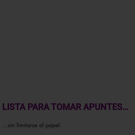
LISTA PARA TOMAR APUNTES…
…sin limitarse al papel.
Durante años hemos repetido la misma máxima: eludir