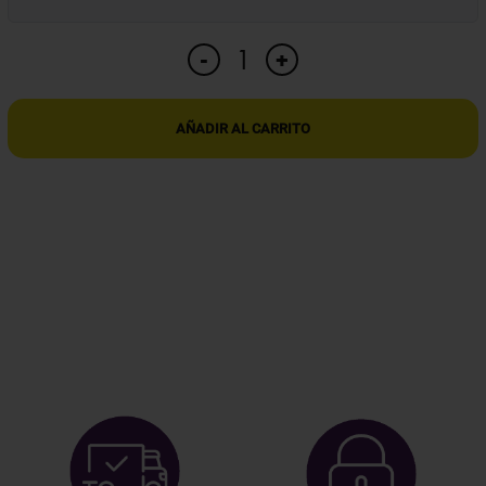
CÁMARA
+
-
DE
VIGILANCIA
CAMUFLADA
AÑADIR AL CARRITO
EN
CUADERNO
CON
GRABACIÓN
HD,
USB
2.0
Y
BATERÍA
RECARGABLE
cantidad