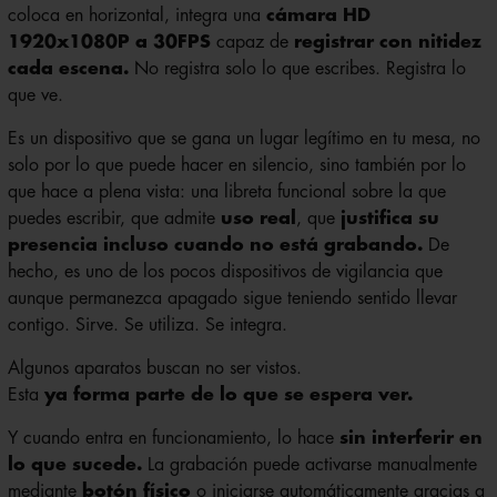
1920x1080P a 30FPS
capaz de
registrar con nitidez
cada escena.
No registra solo lo que escribes. Registra lo
que ve.
Es un dispositivo que se gana un lugar legítimo en tu mesa, no
solo por lo que puede hacer en silencio, sino también por lo
que hace a plena vista: una libreta funcional sobre la que
puedes escribir, que admite
uso real
, que
justifica su
presencia incluso cuando no está grabando.
De
hecho, es uno de los pocos dispositivos de vigilancia que
aunque permanezca apagado sigue teniendo sentido llevar
contigo. Sirve. Se utiliza. Se integra.
Algunos aparatos buscan no ser vistos.
Esta
ya forma parte de lo que se espera ver.
Y cuando entra en funcionamiento, lo hace
sin interferir en
lo que sucede.
La grabación puede activarse manualmente
mediante
botón físico
o iniciarse automáticamente gracias a
su
detección de movimiento.
Con
soporte para