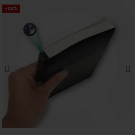
-13%
Haz clic aquí.
Máxima confidencialidad: paquetes neutros que
protegen su privacidad