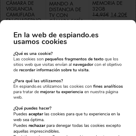
VIGILANCIA
32GB
DISTANCIA DE
E
E
CAMUFLADA
14,95
€
14,20
€
TV CON
l
l
EN CUADERNO
CÁMARA ESPÍA
IVA incl.
p
p
CON
WIFI
r
r
GRABACIÓN
E
199,95
€
e
e
HD, USB 2.0 Y
En la web de espiando.es
l
E
189,95
€
HAS CONSEGUIDO UN
IVA incl.
c
c
BATERÍA
p
l
usamos cookies
i
i
RECARGABLE
r
p
10% EXTRA DE
E
o
o
149,95
€
e
r
¿Qué es una cookie?
l
E
o
a
129,95
€
c
e
IVA incl.
Las cookies son
pequeños fragmentos de texto
que los
p
l
r
c
i
c
sitios web que visitas envían al
navegador
con el objetivo
r
p
i
t
DESCUENTO
o
i
de
recordar información sobre tu visita
.
e
r
g
u
o
o
Precio total:
c
e
i
a
r
a
¿Para qué las utilizamos?
364,85€
i
c
334,10€
n
l
i
c
En espiando.es utilizamos las cookies con
fines analíticos
o
i
a
e
g
t
para tratar de
mejorar tu experiencia
en nuestra página
Para desbloquearlo, dinos qué te
Agregar 3 productos al
o
o
l
s
i
u
web.
carrito
r
a
e
:
interesa más:
n
a
i
c
r
1
a
l
¿Qué puedes hacer?
g
t
a
4
l
e
Puedes
aceptar
las cookies para que tu experiencia en la
i
u
:
,
e
s
web sea óptima.
CÁMARAS DISCRETAS
n
a
1
2
r
:
Puedes
rechazar
para denegar todas las cookies excepto
a
l
4
0
a
1
aquellas imprescindibles.
l
e
,
€