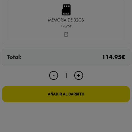
MEMORIA DE 32GB
14,95
€
Total:
114.95
€
GRABADORA
+
-
ESPÍA
HASTA
300H
AÑADIR AL CARRITO
ACTIVACIÓN
POR
VOZ
PROFESIONAL
cantidad