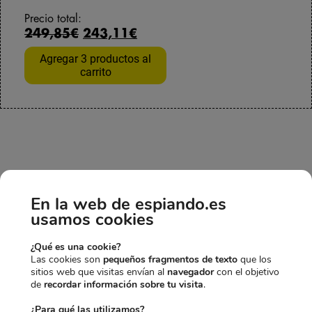
e
r
o
a
Precio total:
c
e
r
c
249,85€
243,11€
i
c
i
t
o
i
g
u
Agregar 3 productos al
o
o
i
a
carrito
r
a
n
l
i
c
a
e
g
t
l
s
i
u
e
:
n
a
r
1
a
l
a
4
l
e
:
,
e
s
1
2
r
:
4
0
a
1
,
€
En la web de espiando.es
:
1
9
.
usamos cookies
1
3
5
1
,
€
9
9
¿Qué es una cookie?
.
,
5
Las cookies son
pequeños fragmentos de texto
que los
sitios web que visitas envían al
navegador
con el objetivo
9
€
de
recordar información sobre tu visita
.
5
.
€
¿Para qué las utilizamos?
.