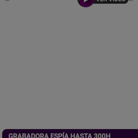
Haz clic aquí.
Aprueba cualquier examen.
Haz clic aquí.
¿Y si ya te están vigilando?
Haz clic aquí.
GRABADORA ESPÍA HASTA 300H