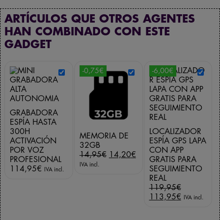
ARTÍCULOS QUE OTROS AGENTES
HAN COMBINADO CON ESTE
GADGET
-0,75€
-6,00€
GRABADORA
ESPÍA HASTA
300H
LOCALIZADOR
MEMORIA DE
ACTIVACIÓN
ESPÍA GPS LAPA
32GB
POR VOZ
CON APP
E
E
14,95
€
14,20
€
PROFESIONAL
GRATIS PARA
l
l
IVA incl.
114,95
€
SEGUIMIENTO
IVA incl.
p
p
REAL
r
r
E
119,95
€
e
e
l
E
113,95
€
IVA incl.
c
c
p
l
i
i
r
p
o
o