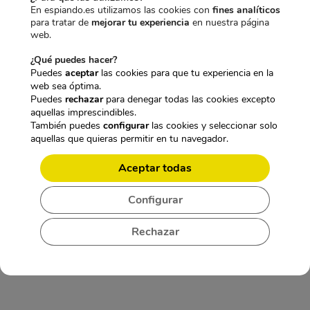
CARACTERÍSTICAS TÉCNICAS:
En espiando.es utilizamos las cookies con
fines analíticos
para tratar de
mejorar tu experiencia
en nuestra página
GRABADORA ESPÍA HASTA 300H
web.
ACTIVACIÓN POR VOZ PROFESIONAL
¿Qué puedes hacer?
Puedes
aceptar
las cookies para que tu experiencia en la
web sea óptima.
Puedes
rechazar
para denegar todas las cookies excepto
aquellas imprescindibles.
También puedes
configurar
las cookies y seleccionar solo
aquellas que quieras permitir en tu navegador.
Aceptar todas
Configurar
Rechazar