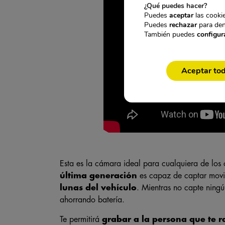
¿Qué puedes hacer?
Puedes
aceptar
las cookie
Puedes
rechazar
para den
También puedes
configur
Aceptar to
Esta es la cámara ideal para cualquiera de los 
última generación
es capaz de captar mov
lunas del vehículo
. Mientras no capte ning
ahorrando batería.
Te permitirá
grabar a la persona que te r