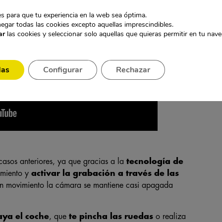
s para que tu experiencia en la web sea óptima.
egar todas las cookies excepto aquellas imprescindibles.
ar
las cookies y seleccionar solo aquellas que quieras permitir en tu nav
das
Configurar
Rechazar
casos anteriores, ya que gracias a la
tecnología de
imiento y
activar la grabación a través de las
ún movimiento la cámara se mantiene casi apagada
aya el coche
, que
te pincha las ruedas
o realiza