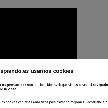
espiando.es usamos cookies
 fragmentos de texto
que los sitios web que visitas envían al
navegado
e tu visita
.
?
 las cookies con
fines analíticos
para tratar de
mejorar tu experiencia
en