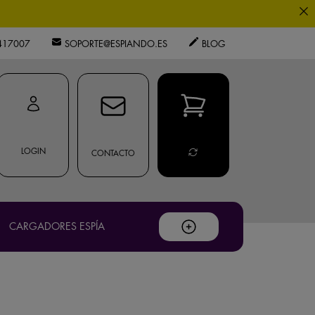
417007
SOPORTE@ESPIANDO.ES
BLOG
privacidad
ouTube
.
LOGIN
CONTACTO
os expertos.
CARGADORES ESPÍA
.