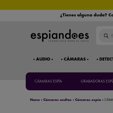
¿Tienes alguna duda? Co
Búsqued
de
product
Máxima co
Mira 
AUDIO
CÁMARAS
DETEC
¿Necesitas 
CÁMARAS ESPÍA
GRABADORAS ESPÍ
Home
»
Cámaras ocultas
»
Cámaras espía
»
CÁMA