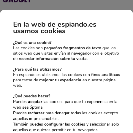
-16,00€
-0,75€
-2,00€
En la web de espiando.es
usamos cookies
¿Qué es una cookie?
Las cookies son
pequeños fragmentos de texto
que los
RIÑONERA
MEMORIA DE
AURICULAR
sitios web que visitas envían al
navegador
con el objetivo
ESPÍA CON
32GB
ESPÍA
de
recordar información sobre tu visita
.
E
E
CAMARA WIFI
14,95
€
14,20
€
INDUCCIÓN
l
l
FULL HD
SUELTO
IVA incl.
¿Para qué las utilizamos?
E
p
p
E
E
205,95
€
39,95
€
37,95
€
En espiando.es utilizamos las cookies con
fines analíticos
l
E
r
r
l
l
189,95
€
IVA incl.
IVA incl.
para tratar de
mejorar tu experiencia
en nuestra página
p
l
e
e
p
p
web.
r
p
c
c
r
r
e
r
i
i
e
e
¿Qué puedes hacer?
Precio total:
c
e
o
o
c
c
Puedes
aceptar
las cookies para que tu experiencia en la
260,85€
i
c
242,10€
o
a
i
i
web sea óptima.
o
i
r
c
o
o
Puedes
rechazar
para denegar todas las cookies excepto
Agregar 3 productos al
o
o
i
t
o
a
aquellas imprescindibles.
carrito
r
a
g
u
r
c
También puedes
configurar
las cookies y seleccionar solo
i
c
i
a
i
t
aquellas que quieras permitir en tu navegador.