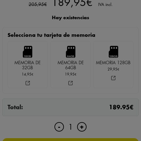
precio
precio
Hay existencias
original
actual
Selecciona tu tarjeta de memoria
era:
es:
205,95€.
189,95€.
MEMORIA DE
MEMORIA DE
MEMORIA 128GB
32GB
64GB
29,95
€
14,95
19,95
€
€
Total:
189.95
€
RIÑONERA
+
-
ESPÍA
CON
CAMARA
AÑADIR AL CARRITO