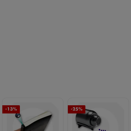
-13%
-25%