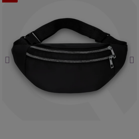
Asistencia postventa garantizada de por vida
Máxima confidencialidad: paquetes neutros que
protegen su privacidad