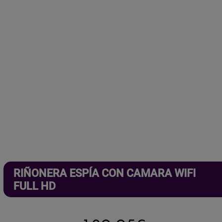
RIÑONERA ESPÍA CON CAMARA WIFI
FULL HD
El
El
189,95
€
205,95
€
IVA incl.