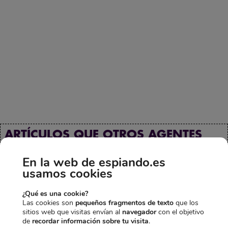
ARTÍCULOS QUE OTROS AGENTES
HAN COMBINADO CON ESTE
En la web de espiando.es
GADGET
usamos cookies
-30,00€
-10,00€
-6,50€
¿Qué es una cookie?
Las cookies son
pequeños fragmentos de texto
que los
sitios web que visitas envían al
navegador
con el objetivo
de
recordar información sobre tu visita
.