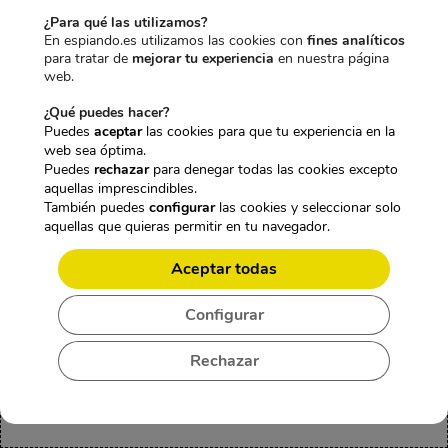
¿Para qué las utilizamos?
En espiando.es utilizamos las cookies con
fines analíticos
CARGADOR
CÁMARA DE
MANDO A
para tratar de
mejorar tu experiencia
en nuestra página
USB ESPÍA
VIGILANCIA
web.
DISTANCIA DE
CON 5 TOMAS
CAMUFLADA
TV CON
¿Qué puedes hacer?
Y CAMARA
EN CUADERNO
CÁMARA ESPÍA
Puedes
aceptar
las cookies para que tu experiencia en la
WIFI FULL HD
CON
WIFI
E
web sea óptima.
179,95
€
GRABACIÓN
E
199,95
€
l
E
Puedes
rechazar
para denegar todas las cookies excepto
149,95
€
HD, USB 2.0 Y
l
E
189,95
€
IVA incl.
IVA incl.
p
l
aquellas imprescindibles.
BATERÍA
p
l
r
p
También puedes
configurar
las cookies y seleccionar solo
RECARGABLE
r
p
e
r
E
aquellas que quieras permitir en tu navegador.
129,95
€
e
r
c
e
l
E
123,45
€
c
e
IVA incl.
i
c
p
l
i
c
Aceptar todas
o
i
r
p
o
i
o
o
e
r
o
o
Configurar
Precio total:
r
a
c
e
r
a
509,85€
i
c
463,35€
i
c
i
c
g
t
o
i
Rechazar
g
t
Agregar 3 productos al
i
u
o
o
i
u
carrito
n
a
r
a
n
a
a
l
i
c
a
l
l
e
g
t
l
e