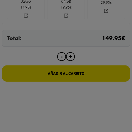
32GB
64GB
29,95
€
14,95
19,95
€
€
Total:
149.95
€
CARGADOR
+
-
USB
ESPÍA
CON
AÑADIR AL CARRITO
5
TOMAS
Y
CAMARA
WIFI
FULL
HD
cantidad