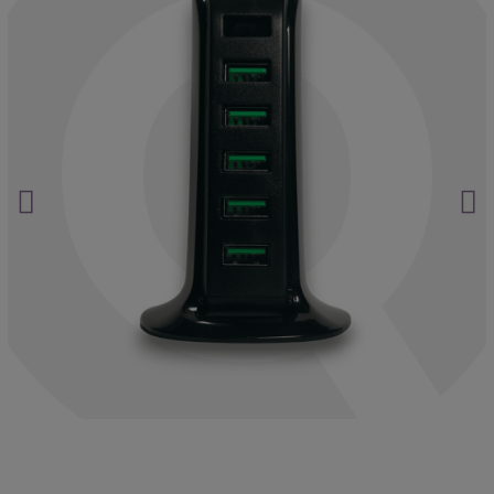
La ubicación nunca miente.
Haz clic aquí.
¿Y si ya te están vigilando?
Haz clic aquí.
Envío gratuito en pedidos superiores a 60 €