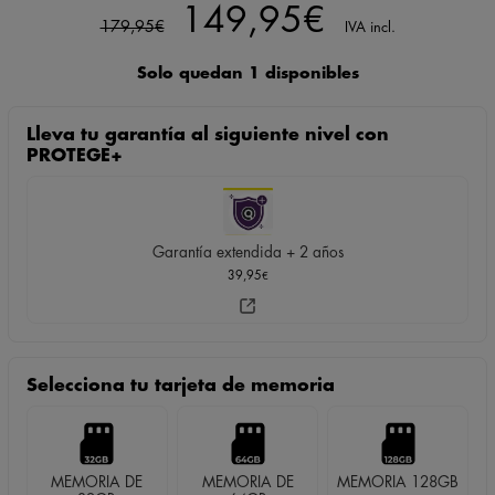
El
El
149,95
€
179,95
€
IVA incl.
precio
precio
Solo quedan 1 disponibles
original
actual
Lleva tu garantía al siguiente nivel con
era:
es:
PROTEGE+
179,95€.
149,95€.
Garantía extendida + 2 años
39,95
€
Selecciona tu tarjeta de memoria
MEMORIA DE
MEMORIA DE
MEMORIA 128GB