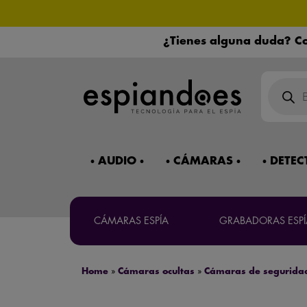
¿Necesitas 
¿Tienes alguna duda? Co
Búsqued
Máxima co
de
product
Mira 
AUDIO
CÁMARAS
DETEC
CÁMARAS ESPÍA
GRABADORAS ESPÍ
Home
»
Cámaras ocultas
»
Cámaras de segurida