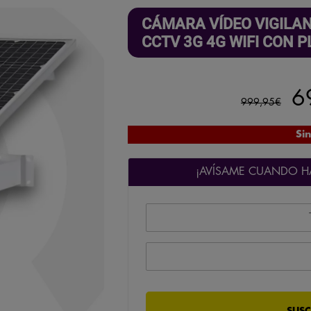
CÁMARA VÍDEO VIGILA
CCTV 3G 4G WIFI CON
El
6
999,95
€
pr
Sin
or
¡AVÍSAME CUANDO HA
er
9