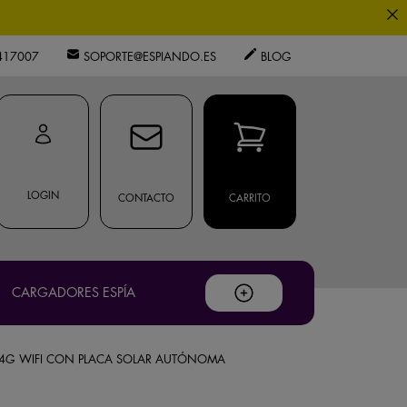
0
os expertos.
417007
SOPORTE@ESPIANDO.ES
BLOG
.
privacidad
ouTube
.
LOGIN
CONTACTO
CARRITO
CARGADORES ESPÍA
 4G WIFI CON PLACA SOLAR AUTÓNOMA