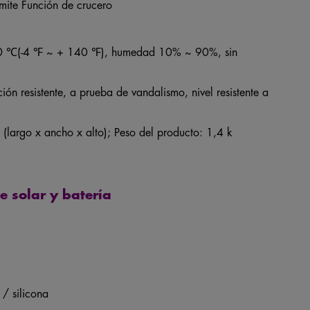
dmite Función de crucero
60 ℃(-4 ℉ ~ + 140 ℉), humedad 10% ~ 90%, sin
ón resistente, a prueba de vandalismo, nivel resistente a
argo x ancho x alto); Peso del producto: 1,4 k
te solar y batería
 / silicona