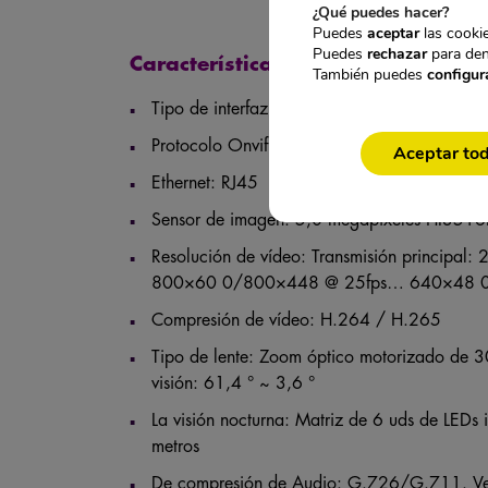
¿Qué puedes hacer?
Puedes
aceptar
las cookie
Puedes
rechazar
para den
Características técnicas de la c
También puedes
configur
Tipo de interfaz del router: Micro-SIM, plug 
Protocolo Onvif: Si
Aceptar to
Ethernet: RJ45
Sensor de imagen: 5,0 megapíxeles HI35
Resolución de vídeo: Transmisión princip
800×60 0/800×448 @ 25fps… 640×48 0
Compresión de vídeo: H.264 / H.265
Tipo de lente: Zoom óptico motorizado de 3
visión: 61,4 ° ~ 3,6 °
La visión nocturna: Matriz de 6 uds de LEDs 
metros
De compresión de Audio: G.726/G.711. Vel