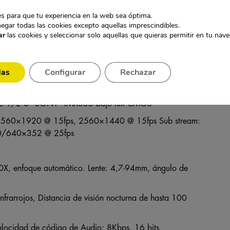
s para que tu experiencia en la web sea óptima.
egar todas las cookies excepto aquellas imprescindibles.
ámara solar autónoma
ar
las cookies y seleccionar solo aquellas que quieras permitir en tu nav
and play, fácil de configurar
das
Configurar
Rechazar
16E 1/2 8 “SONY” IMX335 bajo lux CMOS
al: 2560×1920 @ 15fps, 2560×1440 @ 15fps Sub stream:
/640×352 @ 25fps
0X, enfoque automático. Lente: 4,7-94mm, ángulo de
infrarrojos, Distancia de visión nocturna de hasta 100
ocidad de código de Audio: 8Kbps, 16 bits