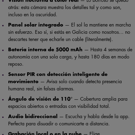
Visión nocturna a color real
— Lo borroso se quedó
atrás: esta cámara muestra los detalles tal y como son,
incluso en la oscuridad.
Panel solar integrado
— El sol la mantiene en marcha
sin esfuerzo. Eso sí, si estás en Galicia como nosotros… no
descartes tener que echarle un cable (literalmente).
Batería interna de 5000 mAh
— Hasta 4 semanas de
autonomía con una sola carga, y hasta 180 días en modo
reposo.
Sensor PIR con detección inteligente de
movimiento
— Avisa solo cuando detecta presencia
humana real, sin falsas alarmas.
Ángulo de visión de 110
° — Cobertura amplia para
espacios abiertos o entradas con visibilidad total.
Audio bidireccional
— Escucha y habla desde la app.
Perfecta para disuadir o comunicarte a distancia.
Grabación local o en la nube
— Elige