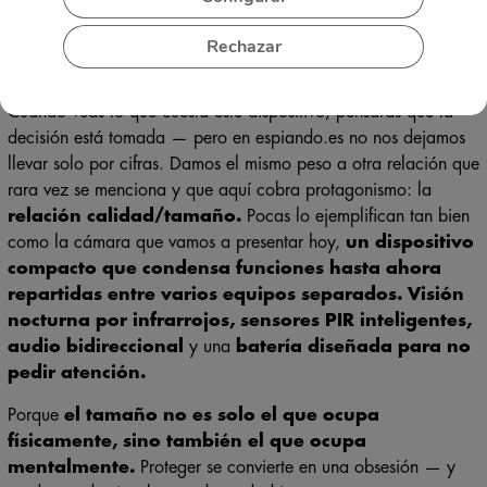
Se habla mucho de la relación calidad/precio. Se mide, se
Rechazar
discute, se compara al milímetro, como si ahorrar fuese
siempre más importante que acertar.
Cuando veas lo que cuesta este dispositivo, pensarás que la
decisión está tomada — pero en espiando.es no nos dejamos
llevar solo por cifras. Damos el mismo peso a otra relación que
rara vez se menciona y que aquí cobra protagonismo: la
relación calidad/tamaño.
Pocas lo ejemplifican tan bien
como la cámara que vamos a presentar hoy,
un dispositivo
compacto que condensa funciones hasta ahora
repartidas entre varios equipos separados.
Visión
nocturna por infrarrojos, sensores PIR inteligentes,
audio bidireccional
y una
batería diseñada para no
pedir atención.
Porque
el tamaño no es solo el que ocupa
físicamente, sino también el que ocupa
mentalmente.
Proteger se convierte en una obsesión — y