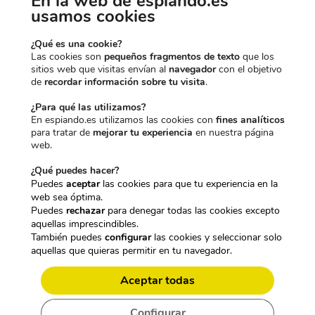
En la web de espiando.es
usamos cookies
¿Qué es una cookie?
Las cookies son
pequeños fragmentos de texto
que los
sitios web que visitas envían al
navegador
con el objetivo
de
recordar información sobre tu visita
.
¿Para qué las utilizamos?
En espiando.es utilizamos las cookies con
fines analíticos
para tratar de
mejorar tu experiencia
en nuestra página
web.
¿Qué puedes hacer?
Puedes
aceptar
las cookies para que tu experiencia en la
web sea óptima.
COMPACTA COMO UN
Puedes
rechazar
para denegar todas las cookies excepto
aquellas imprescindibles.
ACCESORIO. COMPLETA COMO
También puedes
configurar
las cookies y seleccionar solo
aquellas que quieras permitir en tu navegador.
UN SISTEMA.
Aceptar todas
La vigilancia se ha vuelto ligera, solar y autónoma.
Configurar