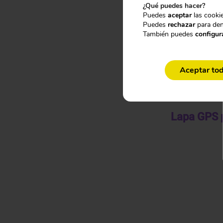
¿Qué puedes hacer?
Puedes
aceptar
las cookie
Puedes
rechazar
para den
También puedes
configur
Aceptar to
En espiando.es nos c
a continuación, te pr
Lapa GPS 