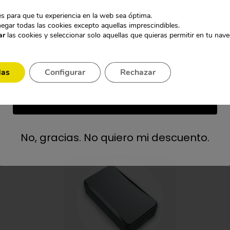
s para que tu experiencia en la web sea óptima.
CÁMARAS DISCRETAS
egar todas las cookies excepto aquellas imprescindibles.
ar
las cookies y seleccionar solo aquellas que quieras permitir en tu nav
GRABADORAS OCULTAS
das
Configurar
Rechazar
aracterizamos por contar con toda una gama de productos para el
NO LO SÉ
esentáremos los mejores mini localizadores GPS espía del mercad
profesional con batería de 10000MAH y senso
No, gracias. No quiero mi descuento.