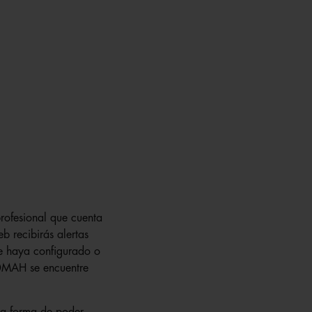
rofesional que cuenta
b recibirás alertas
se haya configurado o
MAH se encuentre
ca forma de poder