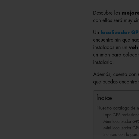
Descubre los
mejore
con ellos será muy si
Un
localizador GP
encuentra sin que nad
instalados en un
veh
un imán para colocarl
instalarlo.
Además, cuenta con u
que puedas encontrar
Índice
Nuestro catálogo de m
Lapa GPS profesion
Mini localizador GP
Mini localizador GP
Siempre con la gara