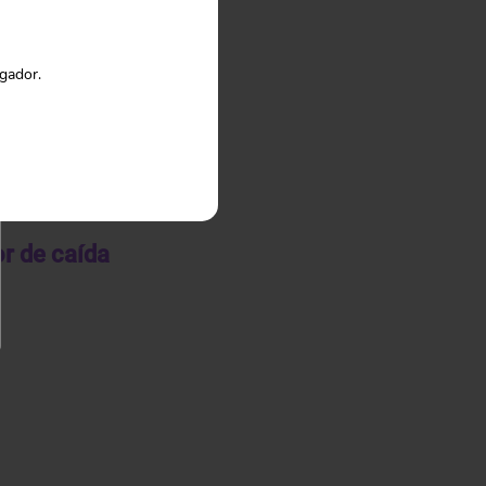
egador.
 espionaje. Por ello,
o actual.
r de caída