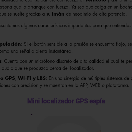
ersona que la arranque con fuerza. Ya sea que caiga en un bache
ue se suelte gracias a su
imán
de neodimio de alta potencia.
resentamos algunas características importantes para que entienda
pulación
: Si el botón sensible a la presión se encuentra flojo, 
orma una señal o alerta instantánea.
a
: Cuenta con un micrófono discreto de alta calidad el cual te pe
 audio que se produzca cerca del localizador.
to GPS
,
WI
–
FI
y LBS
: En una sinergia de múltiples sistemas de
iones con precisión y se muestran en la APP, WEB o plataforma.
Mini localizador GPS espía