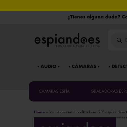
¿Tienes alguna duda? Co
Búsqued
de
product
Mira 
AUDIO
CÁMARAS
DETEC
Máxima co
CÁMARAS ESPÍA
GRABADORAS ESPÍ
¿Necesitas 
Home
»
Los mejores mini localizadores GPS espía indetec