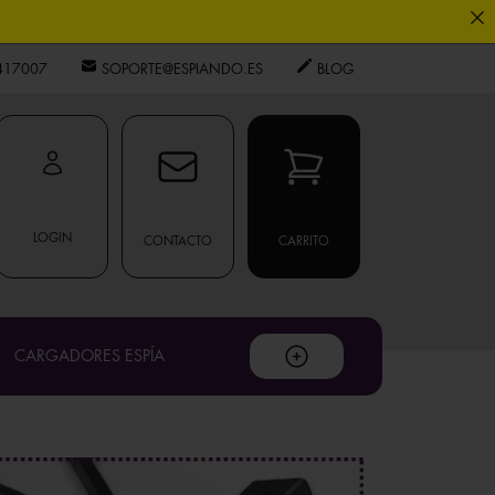
0
417007
SOPORTE@ESPIANDO.ES
BLOG
ouTube
.
LOGIN
CONTACTO
CARRITO
privacidad
.
CARGADORES ESPÍA
os expertos.