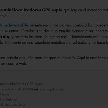
s mini localizadores GPS espía
que hay en el mercado actu
mple.
S indetectable
permite enviar de manera continua las coorde
ie se entere. Gracias a su diminuto tamaño tienden a ser indetect
ículo
, y rastrean las rutas en tiempo real. Normalmente este tipo
o fácilmente en una superficie metálica del vehículo, y no hace fa
na batería pequeña pero de gran autonomía. Aquí te enseñamos 
 en nuestra web.
ini localizadores GPS espía
al con batería de 10000MAH y sensor de caída
S espía
S profesional
ntía de Espiando.es