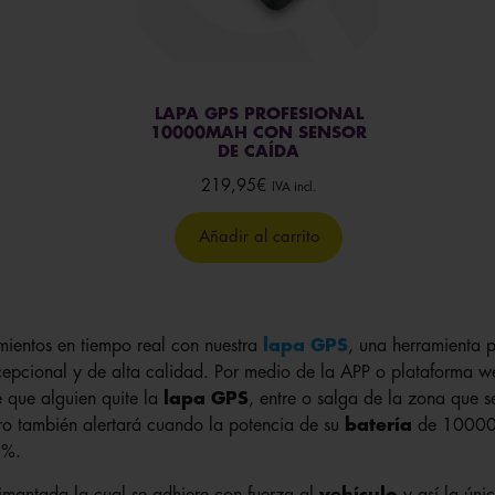
LAPA GPS PROFESIONAL
10000MAH CON SENSOR
DE CAÍDA
219,95
€
IVA incl.
Añadir al carrito
mientos en tiempo real con nuestra
lapa GPS
, una herramienta p
epcional y de alta calidad. Por medio de la APP o plataforma we
 que alguien quite la
lapa GPS
, entre o salga de la zona que 
o también alertará cuando la potencia de su
batería
de 10000
 %.
imantada la cual se adhiere con fuerza al
vehículo
y así la úni