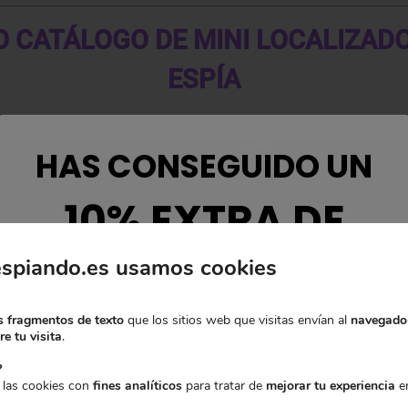
 CATÁLOGO DE MINI LOCALIZAD
ESPÍA
HAS CONSEGUIDO UN
10% EXTRA DE
espiando.es usamos cookies
DESCUENTO
 fragmentos de texto
que los sitios web que visitas envían al
navegado
e tu visita
.
Para desbloquearlo, dinos qué te
?
interesa más:
 las cookies con
fines analíticos
para tratar de
mejorar tu experiencia
en