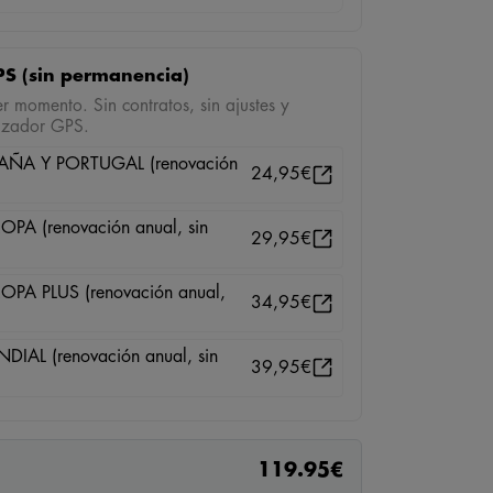
S (sin permanencia)
r momento. Sin contratos, sin ajustes y
lizador GPS.
ÑA Y PORTUGAL (renovación
24,95
€
A (renovación anual, sin
29,95
€
A PLUS (renovación anual,
34,95
€
AL (renovación anual, sin
39,95
€
119.95
€