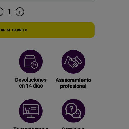
LOCALIZADOR
+
-
ESPÍA
GPS
LAPA
IR AL CARRITO
CON
APP
GRATIS
PARA
SEGUIMIENTO
REAL
cantidad
Devoluciones
Asesoramiento
en 14 días
profesional