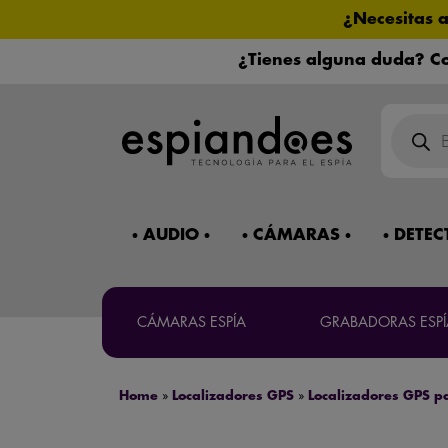
¿Necesitas 
¿Tienes alguna duda? Co
Búsqued
de
product
Mira 
AUDIO
CÁMARAS
DETEC
CÁMARAS ESPÍA
GRABADORAS ESPÍ
Máxima co
Home
»
Localizadores GPS
»
Localizadores GPS pa