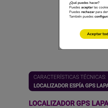
¿Qué puedes hacer?
ESPÍA GPS LAPA
Puedes
aceptar
las cookie
CON APP GRATIS
Puedes
rechazar
para den
PARA
También puedes
configur
SEGUIMIENTO
REAL
119,95
€
IVA incl.
Aceptar to
CARACTERÍSTICAS TÉCNICAS:
LOCALIZADOR ESPÍA GPS LAP
LOCALIZADOR GPS LAPA