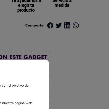
Te ayudamos a
Servicio a
elegir tu
medida
producto
Comparte
ON ESTE GADGET
o total:
,85€
471,35€
r
con el objetivo de
gregar 3 productos al
carrito
 nuestra página web.