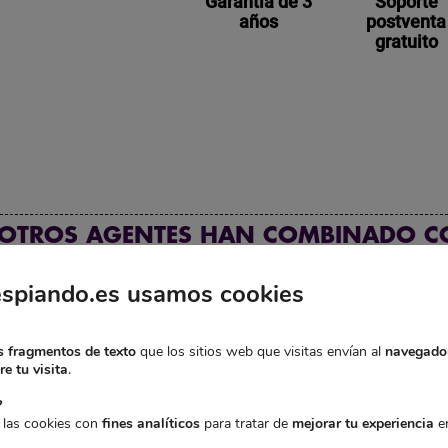
Garantía de 3
Soporte
años
postventa
gratuito
 OTROS AGENTES HAN COMBINADO C
espiando.es usamos cookies
-8,50€
-10,00€
Preci
+
+
489
 fragmentos de texto
que los sitios web que visitas envían al
navegado
e tu visita
.
A
?
 las cookies con
fines analíticos
para tratar de
mejorar tu experiencia
en
MÓDULO BOTÓN
AURICULAR ESPÍA