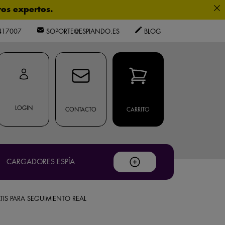
0
os expertos.
417007
SOPORTE@ESPIANDO.ES
BLOG
.
ouTube
.
LOGIN
CONTACTO
CARRITO
CARGADORES ESPÍA
privacidad
TIS PARA SEGUIMIENTO REAL