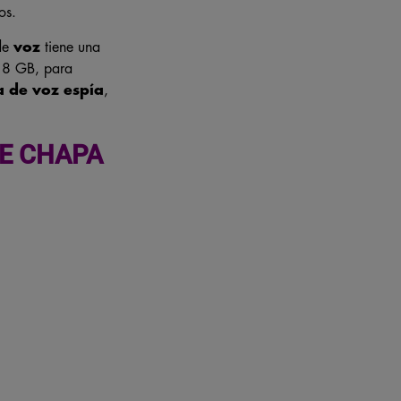
os.
de
voz
tiene una
 8 GB, para
 de voz espía
,
DE CHAPA