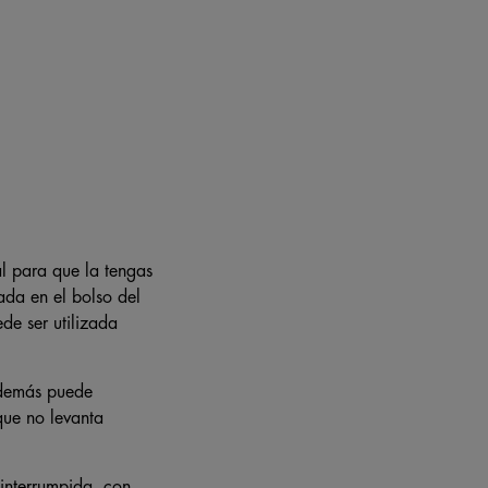
al para que la tengas
ada en el bolso del
de ser utilizada
además puede
 que no levanta
nterrumpida, con