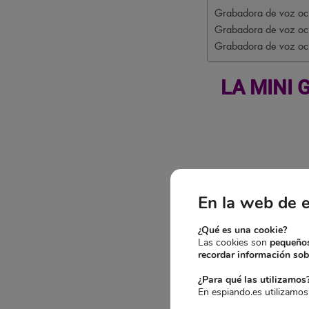
Grabadora de voz ocul
Grabadora de voz ocu
Grabadora de voz ocu
LA MINI
En la web de 
¿Qué es una cookie?
Las cookies son
pequeños
recordar información sobr
¿Para qué las utilizamos
En espiando.es utilizamos