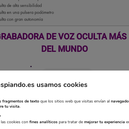
ta de alta sensibilidad
lta en una pulsera podómetro
lta con gran autonomía
 GRABADORA DE VOZ OCULTA MÁS
DEL MUNDO
espiando.es usamos cookies
 fragmentos de texto
que los sitios web que visitas envían al
navegado
e tu visita
.
?
 las cookies con
fines analíticos
para tratar de
mejorar tu experiencia
en