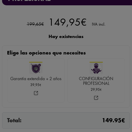
El
El
149,95
€
199,65
€
IVA incl.
precio
precio
Hay existencias
original
actual
Elige las opciones que necesites
era:
es:
199,65€.
149,95€.
Garantía extendida + 2 años
CONFIGURACIÓN
PROFESIONAL
39,95
€
29,95
€
Total:
149.95
€