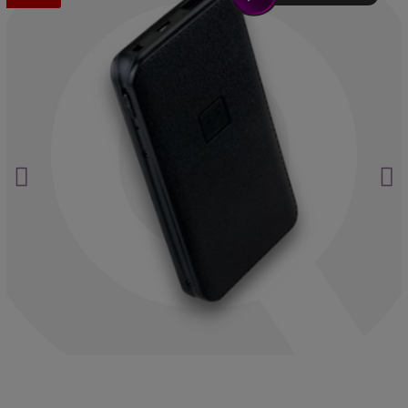
Asistencia postventa garantizada de por vida
Aprueba cualquier examen.
Haz clic aquí.
La ubicación nunca miente.
Haz clic aquí.