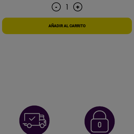
GRABADORA
+
-
POWER
BANK
600H
AÑADIR AL CARRITO
DE
AUTONOMÍA
ACTIVACIÓN
POR
VOZ
PROFESIONAL
cantidad