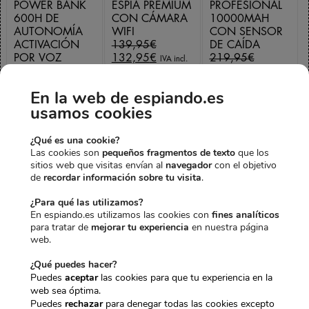
POWER BANK
ESPÍA PREMIUM
PROFESIONAL
600H DE
CON CÁMARA
10000MAH
AUTONOMÍA
WIFI
CON SENSOR
E
ACTIVACIÓN
139,95
€
DE CAÍDA
l
E
E
POR VOZ
132,95
€
219,95
€
IVA incl.
p
l
l
E
PROFESIONAL
208,95
€
IVA incl.
E
r
p
p
l
199,65
€
En la web de espiando.es
l
E
e
r
r
p
149,95
€
IVA incl.
usamos cookies
p
l
c
e
e
r
r
p
i
c
c
e
e
r
o
i
i
c
¿Qué es una cookie?
Precio total:
c
e
o
o
o
i
Las cookies son
pequeños fragmentos de texto
que los
559,55€
i
c
491,85€
r
a
o
o
sitios web que visitas envían al
navegador
con el objetivo
o
i
i
c
r
a
de
recordar información sobre tu visita
.
Agregar 3 productos al
o
o
g
t
i
c
carrito
¿Para qué las utilizamos?
r
a
i
u
g
t
En espiando.es utilizamos las cookies con
fines analíticos
i
c
n
a
i
u
para tratar de
mejorar tu experiencia
en nuestra página
g
t
a
l
n
a
web.
i
u
l
e
a
l
n
a
e
s
l
e
¿Qué puedes hacer?
a
l
r
:
e
s
Puedes
aceptar
las cookies para que tu experiencia en la
l
e
a
1
r
:
web sea óptima.
e
s
:
3
a
2
Puedes
rechazar
para denegar todas las cookies excepto
r
:
1
2
:
0